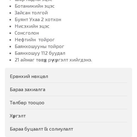
Ботаникийн эцэс
Зайсан толгой
Буянт Ухаа 2 хотхон
Нисэхийн эцэс
Сонсголон
Нефтийн тойрог
Баянхошууны тойрог
Баянхошуу 112 буудал
21 аймаг төвүүд рүү хүргэлт хийгдэнэ.
Ерөнхий нөхцөл
Бараа захиалга
Төлбөр тооцоо
Хүргэлт
Бараа буцаалт & солиулалт