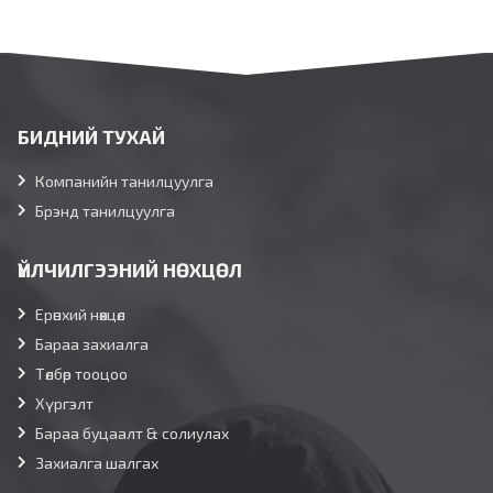
БИДНИЙ ТУХАЙ
Компанийн танилцуулга
Брэнд танилцуулга
ҮЙЛЧИЛГЭЭНИЙ НӨХЦӨЛ
Ерөнхий нөхцөл
Бараа захиалга
Төлбөр тооцоо
Хүргэлт
Бараа буцаалт & солиулах
Захиалга шалгах