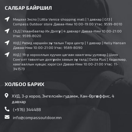
САЛБАР БАЙРШИЛ
Мишээл Экспо | Little Venice shopping mall | 1 давхар | G13 |
Compass Outdoor store
Даваа-Ням 10:00-19:00
Утас: 9599-8010
СБД | Улаанбаатар Их Дэлгүүр | 4 давхарт
Даваа-Ням 10:00-21:00
Утас: 9599-8020
ХУД | Рапид харшийн зүүн талын Тара центр | 1 давхар | Helly Hansen
Даваа-Ням 10:00-21:00
Утас: 9569-8090
ХУД | 19-р хорооллын хуучин цагаан хаалганы уулзвар | Шинэ
Сонголт тавилгын дэлгүүрийн замын зүүн талд | Delta Plus | Хөдөлмөр,
хамгааллын хувцас хэрэгсэл
Даваа-Ням 10:00-21:00
Утас: 11-
341573
ХОЛБОО БАРИХ
ХУД, 3-р хороо, Энгелсийн гудамж, Хан-Өргөө оффис, 4
давхар
(+976) 344488
info@compassoutdoor.mn