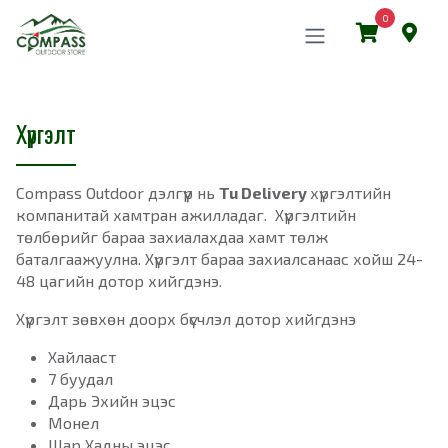
0
Хүргэлт
Compass Outdoor дэлгүүр нь
Tu Delivery
хүргэлтийн
компанитай хамтран ажилладаг. Хүргэлтийн
төлбөрийг бараа захиалахдаа хамт төлж
баталгаажуулна. Хүргэлт бараа захиалсанаас хойш 24-
48 цагийн дотор хийгдэнэ.
Хүргэлт зөвхөн доорх бүсчлэл дотор хийгдэнэ
Хайлааст
7 буудал
Дарь Эхийн эцэс
Монел
Шар Хадны эцэс