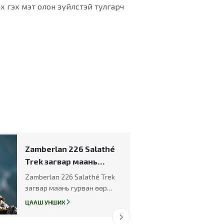
ах гэх мэт олон зүйлстэй тулгарч
Zamberlan 226 Salathé
Trek загвар маань
гурван өөр улсын
Zamberlan 226 Salathé Trek
хэвлэлээс "ШИЛДЭГ"
загвар маань гурван өөр
шагналыг авлаа.
улсын хэвлэлээс "ШИЛДЭГ"
ЦААШ УНШИХ
шагналыг авлаа.