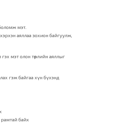
 боломж мэт.
хэрхэн аяллаа зохион байгуулж,
рим гэх мэт олон төрлийн аяллыг
лах гэж байгаа хүн бүхэнд
х
н рамтай байх