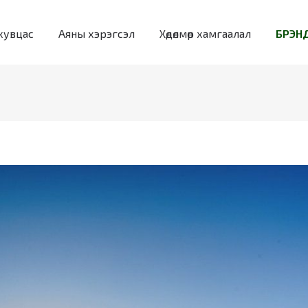
хувцас
Аяны хэрэгсэл
Хөдөлмөр хамгаалал
БРЭНД