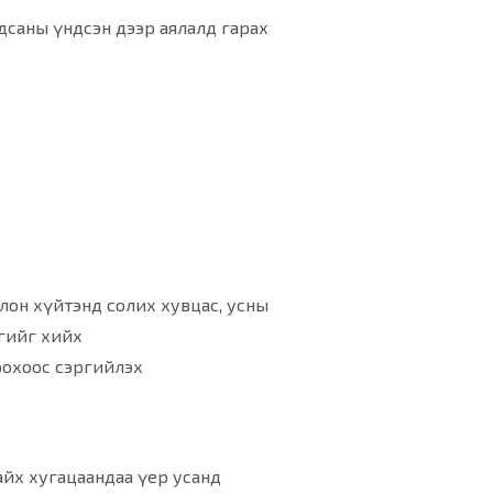
дсаны үндсэн дээр аялалд гарах
лон хүйтэнд солих хувцас, усны
ргийг хийх
рохоос сэргийлэх
 байх хугацаандаа үер усанд