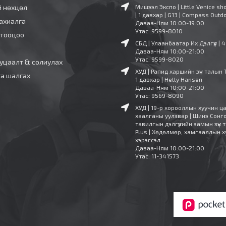
й нөхцөл
Мишээл Экспо | Little Venice sh
| 1 давхар | G13 | Compass Outd
ахиалга
Даваа-Ням 10:00-19:00
Утас: 9599-8010
 тооцоо
СБД | Улаанбаатар Их Дэлгүүр | 
Даваа-Ням 10:00-21:00
Утас: 9599-8020
уцаалт & солиулах
ХУД | Рапид харшийн зүүн талын 
га шалгах
1 давхар | Helly Hansen
Даваа-Ням 10:00-21:00
Утас: 9569-8090
ХУД | 19-р хорооллын хуучин ц
хаалганы уулзвар | Шинэ Сонг
тавилгын дэлгүүрийн замын зүүн т
Plus | Хөдөлмөр, хамгааллын х
хэрэгсэл
Даваа-Ням 10:00-21:00
Утас: 11-341573