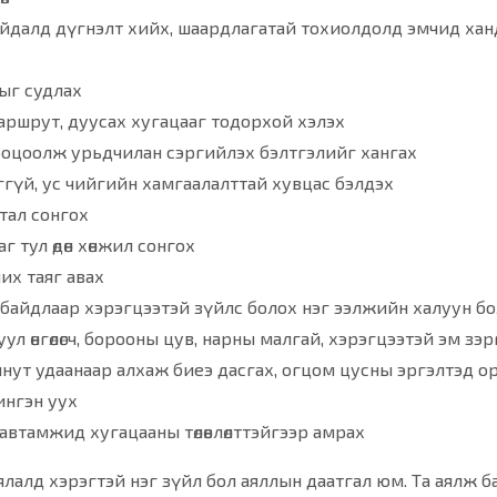
айдалд дүгнэлт хийх, шаардлагатай тохиолдолд эмчид хан
рыг судлах
аршрут, дуусах хугацааг тодорхой хэлэх
ооцоолж урьдчилан сэргийлэх бэлтгэлийг хангах
доггүй, ус чийгийн хамгаалалттай хувцас бэлдэх
гутал сонгох
 тул өдөн хөнжил сонгох
их таяг авах
байдлаар хэрэгцээтэй зүйлс болох нэг ээлжийн халуун бо
уул өнгөлөгч, борооны цув, нарны малгай, хэрэгцээтэй эм зэ
инут удаанаар алхаж биеэ дасгах, огцом цусны эргэлтэд о
шингэн уух
автамжид хугацааны төлөвлөлттэйгээр амрах
үй аялалд хэрэгтэй нэг зүйл бол аяллын даатгал юм. Та аялж