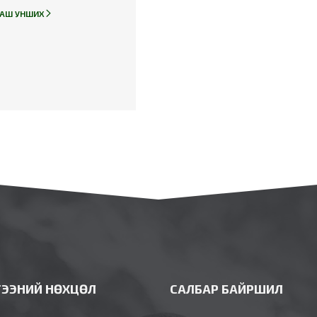
ВАХ ЗААВАР
АШ УНШИХ
ГЭЭНИЙ НӨХЦӨЛ
САЛБАР БАЙРШИЛ