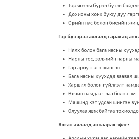
Тормозны бүрэн бүтэн байдл
Дохионы хонх буюу дуу гарг
Өөрийн нас болон биеийн жин
Гэр бүлээрээ аялалд гарахад анха
Нялх болон бага насны хүүхэ
Нарны тос, ээлжийн нарны м
Гар ариутгагч шингэн
Бага насны хүүхдэд заавал шинэ
Харшил болон гүйлгэлт намд
Өвчин намдаах лаа болон эм
Машинд хэт удсан шингэн зүйл
Олуулаа явж байгаа тохиолдо
Явган аялалд анхаарах зүйлс:
Аяллын хугацааг нарийн төлөвл