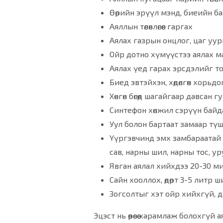
Өөрийн эрүүл мэнд, биеийн б
Аяллын төлөвлөгөөг гаргах
Аялах газрын онцлог, цаг уу
Ойр дотно хүмүүстээ аялах м
Аялах үед гарах эрсдэлийг т
Биед эвтэйхэн, хөдөлгөөн хорь
Хөнгөн бөгөөд шагайгаар давсан 
Синтефон хөнжил сэрүүн байдаг
Уул болон бартаат замаар түш
Үүргэвчинд эмх замбараатай 
сав, нарны шил, нарны тос, ур
Явган аялал хийхдээ 20-30 м
Сайн хооллох, өдөрт 3-5 литр 
Зогсолтыг хэт ойр хийхгүй, д
Эцэст нь өөрөөсөө харамлаж болохг