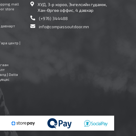
opping mall
ХУД, 3-р хороо, Энгелсийн гудамж,
oor store
Хан-Өргөө оффис, 4 давхар
(+976) 344488
4 давхарт
info@compassoutdoor.mn
Тара центр |
агаан
олт
алд | Delta
увцас