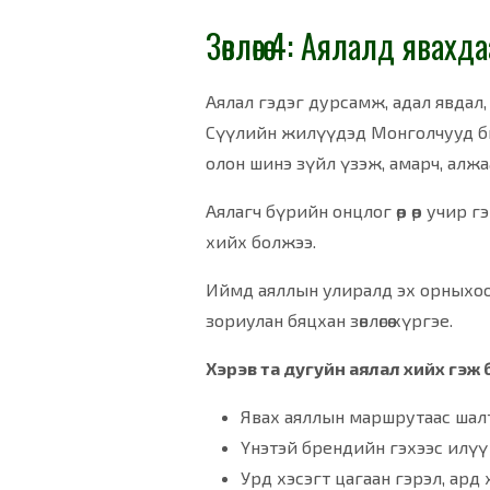
Зөвлөгөө 4: Аялалд ява
Аялал гэдэг дурсамж, адал явдал, а
Сүүлийн жилүүдэд Монголчууд бид
олон шинэ зүйл үзэж, амарч, алжа
Аялагч бүрийн онцлог өөр өөр учир г
хийх болжээ.
Иймд аяллын улиралд эх орныхоо 
зориулан бяцхан зөвлөгөө хүргэе.
Хэрэв та дугуйн аялал хийх гэж 
Явах аяллын маршрутаас шалт
Үнэтэй брендийн гэхээс илүү д
Урд хэсэгт цагаан гэрэл, ард