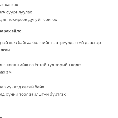
ыг хангах
агч суурилуулах
д яг тохирсон дугуйг сонгох
арах зүйлс:
дтэй явж байгаа бол чийг нэвтрүүлдэггүй дэвсгэр
алгай
 хоол хийж өгөх ёстой тул зөөврийн хөлдөөгч
аах эм
 хүүхдэд өгөхгүй байх
лд хүний тоог зайлшгүй бүртгэх
өх