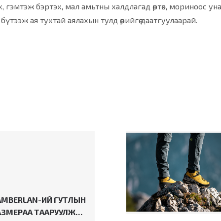
х, гэмтэж бэртэх, мал амьтны халдлагад өртөх, мориноос ун
үтээж ая тухтай аялахын тулд өөрийгөө даатгуулаарай.
AMBERLAN-ИЙ ГУТЛЫН
АЗМЕРАА ТААРУУЛЖ