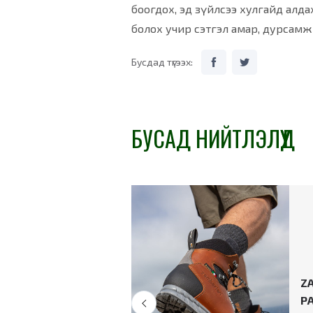
боогдох, эд зүйлсээ хулгайд алда
болох учир сэтгэл амар, дурсамж б
Бусдад түгээх:
БУСАД НИЙТЛЭЛҮҮД
: Хэрхэн
в сонгон,
Z
 өмсөх вэ?
Р
ад биед