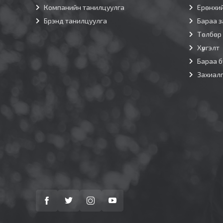
Компанийн танилцуулга
Ерөнхи
Брэнд танилцуулга
Бараа з
Төлбөр
Хүргэлт
Бараа б
Захиал