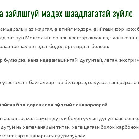
хдаа зайлшгүй мэдэх шаадлагатай зүйлс
мьдралын аз жаргал, өөр өнгийг мэдэрч, өөрийгөө шинээр нээх
 энэ зун Монголынхоо аль хэсгээр аялах вэ, хаана очиж, 
алаа тайлах вэ гэдэг бодол орж ирдэг болсон.
эр бүлээрээ, найз нөхдөөрөө, машинтай, дугуйтай, явган, экст
үзэсгэлэнт байгалиар гэр бүлээрээ, олуулаа, ганцаараа ая
байгаа бол дараах гол зүйлсийг анхаараарай
гаалан засмал замын дугуй болон уулын дугуйнаас сонго
угуй нь хөнгөн чанарын титан, хөнгөн цагаан болон карбоно
 хэсэгт гэрэл цацаргагч суурилуулах