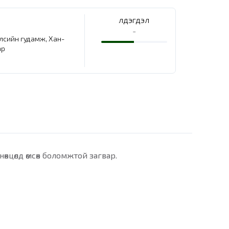
Үлдэгдэл
-
елсийн гудамж, Хан-
ар
өхцөлд өмсөх боломжтой загвар.