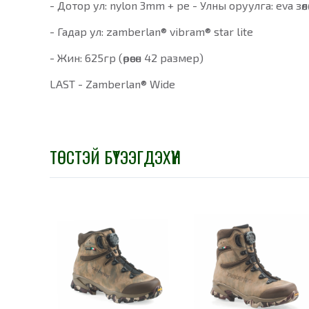
- Дотор ул: nylon 3mm + pe - Улны оруулга: eva зөөл
- Гадар ул: zamberlan® vibram® star lite
- Жин: 625гр (өрөөсөн 42 размер)
LAST - Zamberlan® Wide
ТӨСТЭЙ БҮТЭЭГДЭХҮҮН