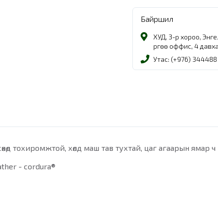
Байршил
ХУД, 3-р хороо, Энг
Өргөө оффис, 4 давх
Утас: (+976) 344488
өхөд тохиромжтой, хөлд маш тав тухтай, цаг агаарын ямар ч н
ther - cordura®