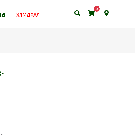
0
ҮҮД
ХЯМДРАЛ
CF
ал.