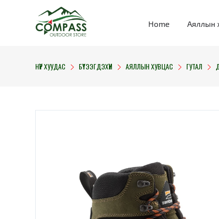
Home
Аяллын 
НҮҮР ХУУДАС
БҮТЭЭГДЭХҮҮН
АЯЛЛЫН ХУВЦАС
ГУТАЛ