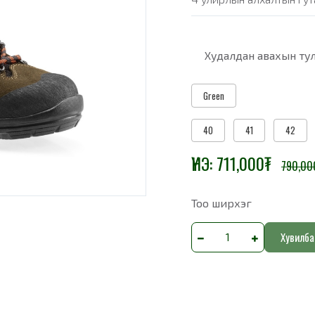
Худалдан авахын тул
Green
40
41
42
ҮНЭ:
711,000
₮
790,00
Тоо ширхэг
Хувилба