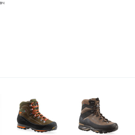
өвч
-
10%