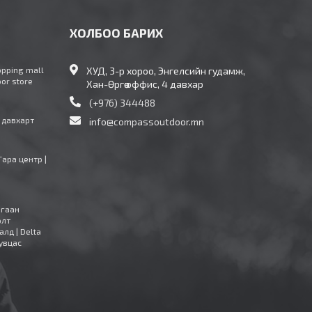
ХОЛБОО БАРИХ
opping mall
ХУД, 3-р хороо, Энгелсийн гудамж,
oor store
Хан-Өргөө оффис, 4 давхар
(+976) 344488
4 давхарт
info@compassoutdoor.mn
Тара центр |
агаан
олт
алд | Delta
увцас