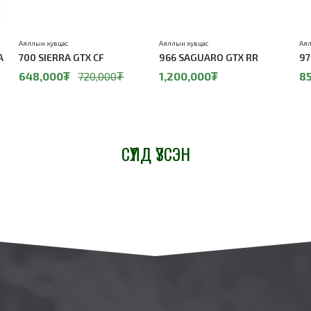
Аяллын хувцас
Аяллын хувцас
Аял
A
700 SIERRA GTX CF
966 SAGUARO GTX RR
97
648,000₮
720,000₮
1,200,000₮
8
СҮҮЛД ҮЗСЭН