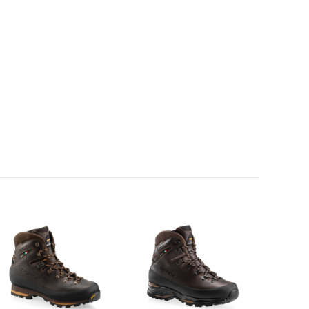
-
10%