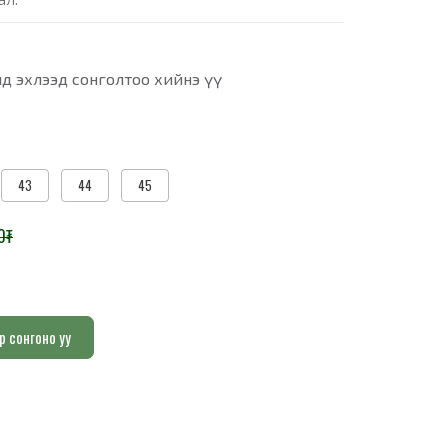
д эхлээд сонголтоо хийнэ үү
43
44
45
0
₮
р сонгоно уу