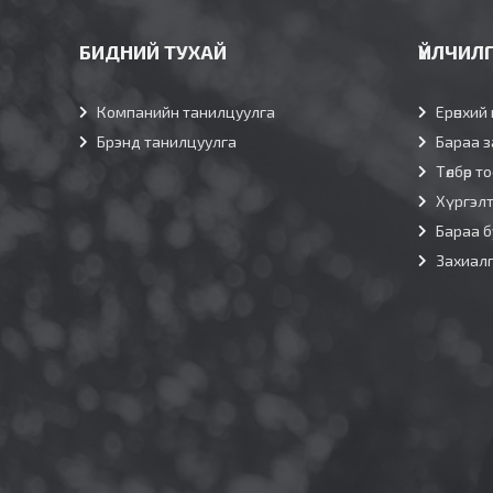
БИДНИЙ ТУХАЙ
ҮЙЛЧИЛ
Компанийн танилцуулга
Ерөнхий 
Брэнд танилцуулга
Бараа з
Төлбөр т
Хүргэл
Бараа б
Захиал