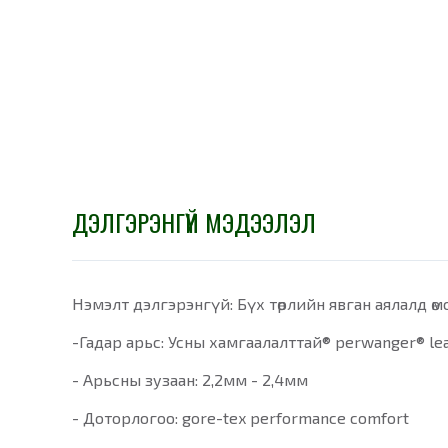
ДЭЛГЭРЭНГҮЙ МЭДЭЭЛЭЛ
Нэмэлт дэлгэрэнгүй: Бүх төрлийн явган аялалд өмс
-Гадар арьс: Усны хамгаалалттай® perwanger® lea
- Арьсны зузаан: 2,2мм - 2,4мм
- Доторлогоо: gore-tex performance comfort