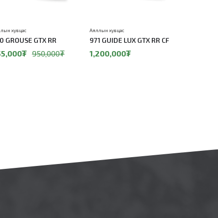
лын хувцас
Аяллын хувцас
Аяллын хувц
0 GROUSE GTX RR
971 GUIDE LUX GTX RR CF
981 WAS
55,000₮
950,000₮
1,200,000₮
1,050,0