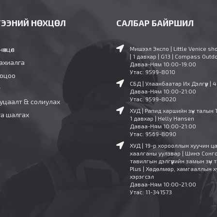
ГЭЭНИЙ НӨХЦӨЛ
САЛБАР БАЙРШИЛ
нөхцөл
Мишээл Экспо | Little Venice sh
| 1 давхар | G13 | Compass Outd
ахиалга
Даваа-Ням 10:00-19:00
Утас: 9599-8010
ооцоо
СБД | Улаанбаатар Их Дэлгүүр | 
т
Даваа-Ням 10:00-21:00
Утас: 9599-8020
уцаалт & солиулах
ХУД | Рапид харшийн зүүн талын 
га шалгах
1 давхар | Helly Hansen
Даваа-Ням 10:00-21:00
Утас: 9569-8090
ХУД | 19-р хорооллын хуучин ц
хаалганы уулзвар | Шинэ Сонг
тавилгын дэлгүүрийн замын зүүн т
Plus | Хөдөлмөр, хамгааллын х
хэрэгсэл
Даваа-Ням 10:00-21:00
Утас: 11-341573