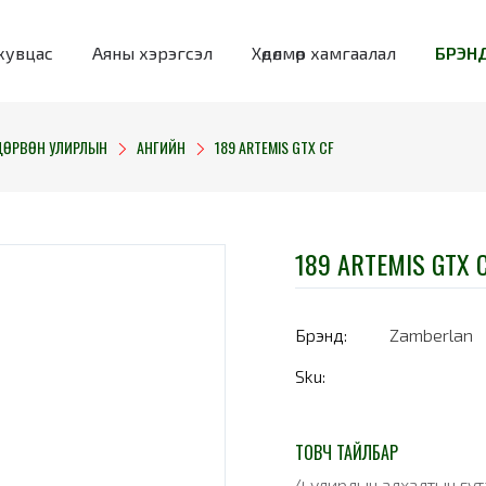
хувцас
Аяны хэрэгсэл
Хөдөлмөр хамгаалал
БРЭНД
ДӨРВӨН УЛИРЛЫН
АНГИЙН
189 ARTEMIS GTX CF
189 ARTEMIS GTX 
Брэнд:
Zamberlan
Sku:
ТОВЧ ТАЙЛБАР
4 улирлын алхалтын гут