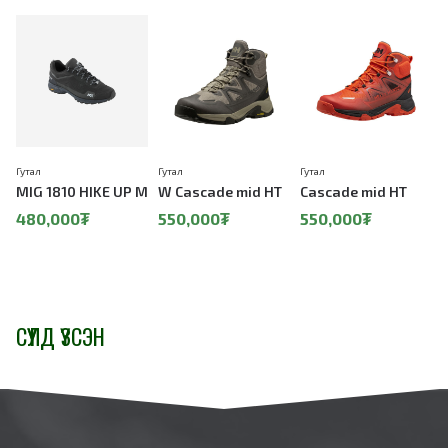
Гутал
Гутал
Гутал
А
MIG 1810 HIKE UP M
W Cascade mid HT
Cascade mid HT
480,000₮
550,000₮
550,000₮
СҮҮЛД ҮЗСЭН