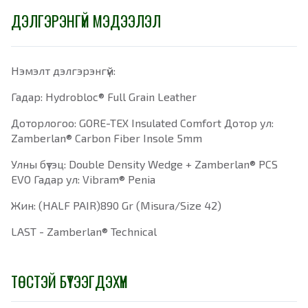
ДЭЛГЭРЭНГҮЙ МЭДЭЭЛЭЛ
Нэмэлт дэлгэрэнгүй:
Гадар: Hydrobloc® Full Grain Leather
Доторлогоо: GORE-TEX Insulated Comfort Дотор ул:
Zamberlan® Carbon Fiber Insole 5mm
Улны бүтэц: Double Density Wedge + Zamberlan® PCS
EVO Гадар ул: Vibram® Penia
Жин: (HALF PAIR)890 Gr (Misura/Size 42)
LAST - Zamberlan® Technical
ТӨСТЭЙ БҮТЭЭГДЭХҮҮН