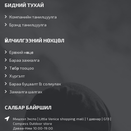
БИДНИЙ ТУХАЙ
Компанийн танилцуулга
Брэнд танилцуулга
ҮЙЛЧИЛГЭЭНИЙ НӨХЦӨЛ
Ерөнхий нөхцөл
Бараа захиалга
Төлбөр тооцоо
Хүргэлт
Бараа буцаалт & солиулах
Захиалга шалгах
САЛБАР БАЙРШИЛ
Мишээл Экспо | Little Venice shopping mall | 1 давхар | G13 |
Compass Outdoor store
Даваа-Ням 10:00-19:00