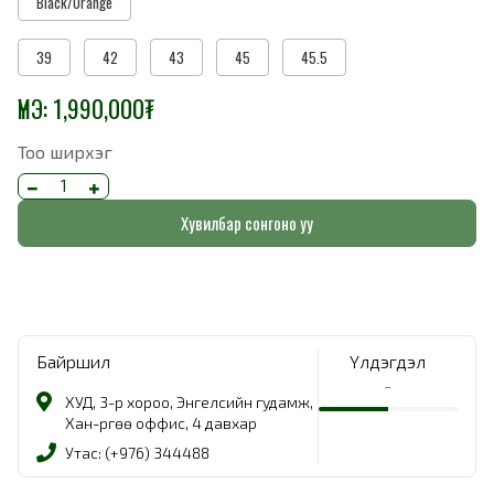
Black/Orange
39
42
43
45
45.5
ҮНЭ:
1,990,000
₮
Тоо ширхэг
Хувилбар сонгоно уу
Байршил
Үлдэгдэл
-
ХУД, 3-р хороо, Энгелсийн гудамж,
Хан-Өргөө оффис, 4 давхар
Утас: (+976) 344488