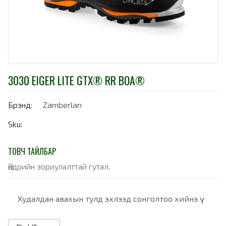
3030 EIGER LITE GTX® RR BOA®
Брэнд:
Zamberlan
Sku:
ТОВЧ ТАЙЛБАР
Өндрийн зориулалттай гутал.
Худалдан авахын тулд эхлээд сонголтоо хийнэ үү