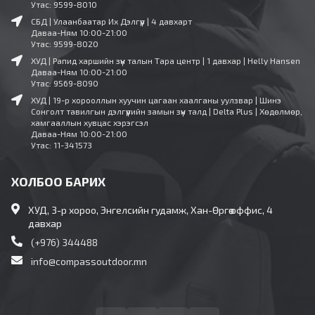
Утас: 9599-8010
СБД | Улаанбаатар Их Дэлгүүр | 4 давхарт
Даваа-Ням 10:00-21:00
Утас: 9599-8020
ХУД | Рапид харшийн зүүн талын Тара центр | 1 давхар | Helly Hansen
Даваа-Ням 10:00-21:00
Утас: 9569-8090
ХУД | 19-р хорооллын хуучин цагаан хаалганы уулзвар | Шинэ
Сонголт тавилгын дэлгүүрийн замын зүүн талд | Delta Plus | Хөдөлмөр,
хамгааллын хувцас хэрэгсэл
Даваа-Ням 10:00-21:00
Утас: 11-341573
ХОЛБОО БАРИХ
ХУД, 3-р хороо, Энгелсийн гудамж, Хан-Өргөө оффис, 4
давхар
(+976) 344488
info@compassoutdoor.mn