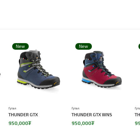
New
New
Гутал
Гутал
Гут
THUNDER GTX
THUNDER GTX WNS
TH
950,000₮
950,000₮
9