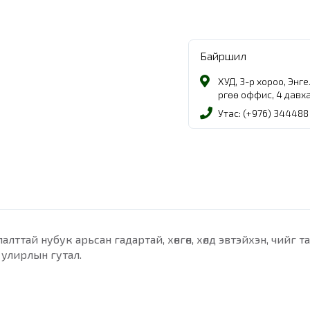
Байршил
ХУД, 3-р хороо, Энг
Өргөө оффис, 4 давх
Утас: (+976) 344488
лттай нубук арьсан гадартай, хөнгөн, хөлд эвтэйхэн, чийг 
 улирлын гутал.