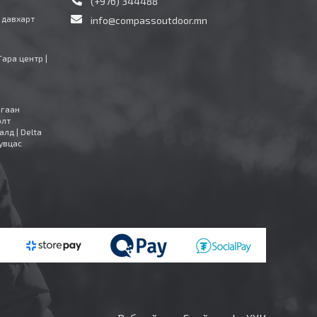
(+976) 344488
4 давхарт
info@compassoutdoor.mn
Тара центр |
агаан
олт
алд | Delta
увцас