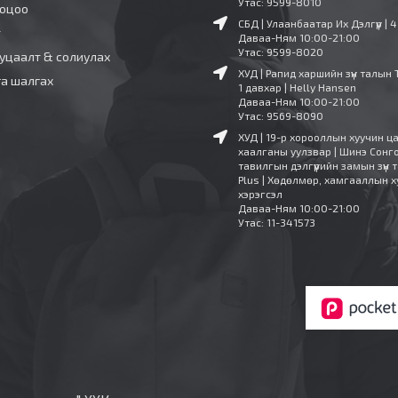
Утас: 9599-8010
ооцоо
СБД | Улаанбаатар Их Дэлгүүр | 
т
Даваа-Ням 10:00-21:00
Утас: 9599-8020
уцаалт & солиулах
ХУД | Рапид харшийн зүүн талын 
га шалгах
1 давхар | Helly Hansen
Даваа-Ням 10:00-21:00
Утас: 9569-8090
ХУД | 19-р хорооллын хуучин ц
хаалганы уулзвар | Шинэ Сонг
тавилгын дэлгүүрийн замын зүүн т
Plus | Хөдөлмөр, хамгааллын х
хэрэгсэл
Даваа-Ням 10:00-21:00
Утас: 11-341573