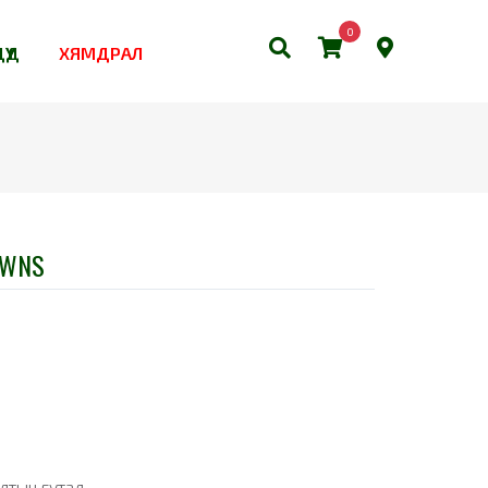
0
ҮҮД
ХЯМДРАЛ
 WNS
лтын гутал.