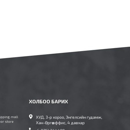
ХОЛБОО БАРИХ
opping mall
ХУД, 3-р хороо, Энгелсийн гудамж,
oor store
Хан-Өргөө оффис, 4 давхар