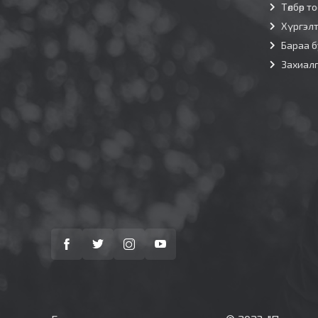
Төлбөр т
Хүргэл
Бараа б
Захиал