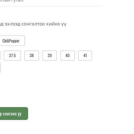
д эхлээд сонголтоо хийнэ үү
ChiliPepper
37.5
38
39
40
41
р сонгоно уу