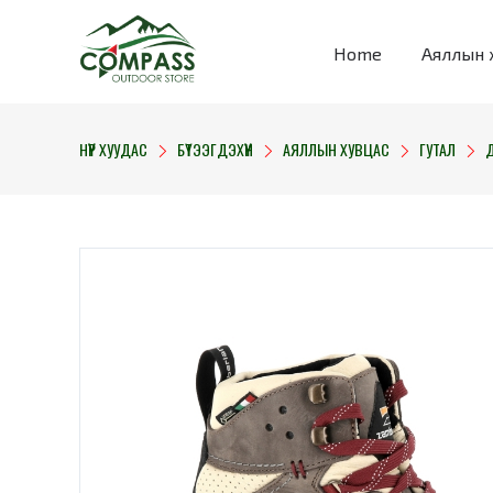
Home
Аяллын 
НҮҮР ХУУДАС
БҮТЭЭГДЭХҮҮН
АЯЛЛЫН ХУВЦАС
ГУТАЛ