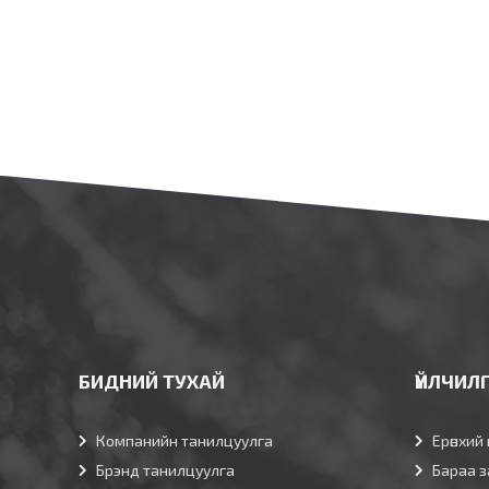
БИДНИЙ ТУХАЙ
ҮЙЛЧИЛ
Компанийн танилцуулга
Ерөнхий 
Брэнд танилцуулга
Бараа з