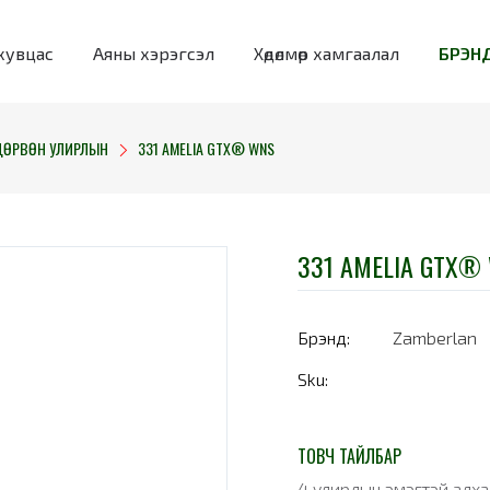
хувцас
Аяны хэрэгсэл
Хөдөлмөр хамгаалал
БРЭНД
ДӨРВӨН УЛИРЛЫН
331 AMELIA GTX® WNS
331 AMELIA GTX®
Брэнд:
Zamberlan
Sku:
ТОВЧ ТАЙЛБАР
4 улирлын эмэгтэй алха