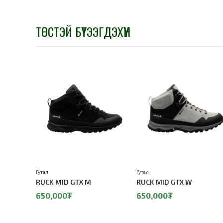
ТӨСТЭЙ БҮТЭЭГДЭХҮҮН
Гутал
Гутал
RUCK MID GTX M
RUCK MID GTX W
650,000₮
650,000₮