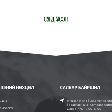
СҮҮЛД ҮЗСЭН
ГЭЭНИЙ НӨХЦӨЛ
САЛБАР БАЙРШИЛ
нөхцөл
Мишээл Экспо | Little Venice sh
| 1 давхар | G13 | Compass Outd
ахиалга
Даваа-Ням 10:00-19:00