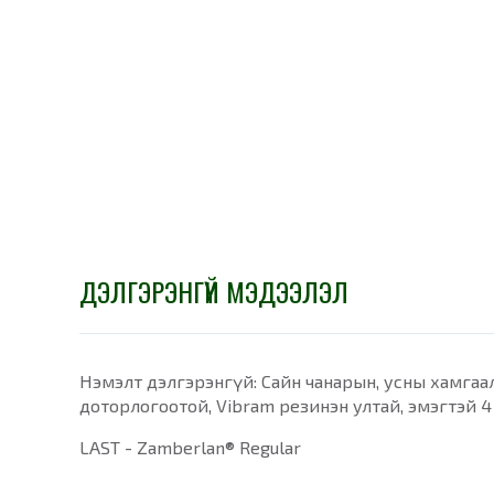
ДЭЛГЭРЭНГҮЙ МЭДЭЭЛЭЛ
Нэмэлт дэлгэрэнгүй: Сайн чанарын, усны хамгаала
доторлогоотой, Vibram резинэн ултай, эмэгтэй 4
LAST - Zamberlan® Regular