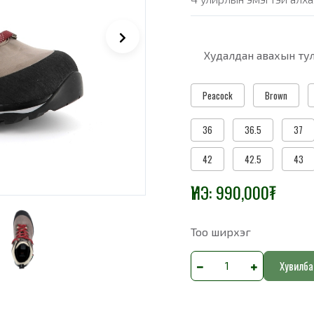
Худалдан авахын тул
Peacock
Brown
36
36.5
37
42
42.5
43
ҮНЭ:
990,000
₮
Тоо ширхэг
Хувилба