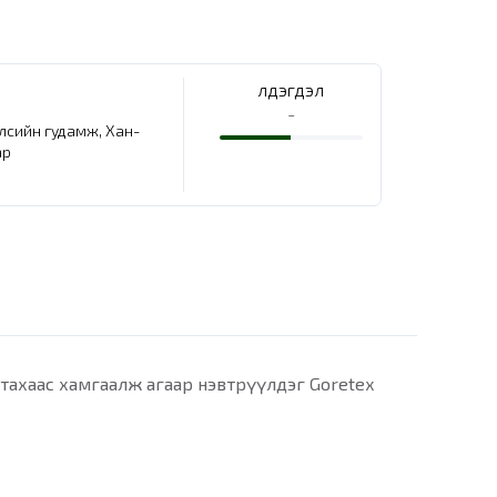
Үлдэгдэл
-
елсийн гудамж, Хан-
ар
татахаас хамгаалж агаар нэвтрүүлдэг Goretex