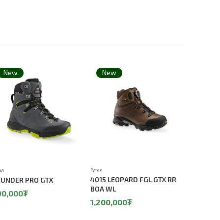
New
New
New
Гутал
Гутал
ал
4015 LEOPARD FGL GTX RR
1107 VIR
UNDER PRO GTX
BOA WL
850,00
90,000₮
1,200,000₮