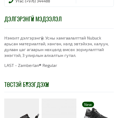
Утас: (+976) 344488
ДЭЛГЭРЭНГҮЙ МЭДЭЭЛЭЛ
Нэмэлт дэлгэрэнгүй: Усны хамгаалалттай Nubuck
арьсан материалтай, хөнгөн, хөлд эвтэйхэн, халуун,
дулаан цаг агаарын нөхцөлд өмсөх зориулалттай
эмэгтэй, 3 улирлын алхалтын гутал.
LAST - Zamberlan® Regular
ТӨСТЭЙ БҮТЭЭГДЭХҮҮН
New