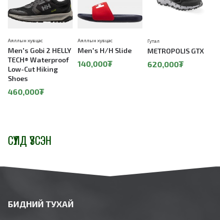
Аяллын хувцас
Аяллын хувцас
Гутал
Г
Men's Gobi 2 HELLY
Men's H/H Slide
METROPOLIS GTX
TECH® Waterproof
140,000₮
620,000₮
Low-Cut Hiking
Shoes
460,000₮
СҮҮЛД ҮЗСЭН
БИДНИЙ ТУХАЙ