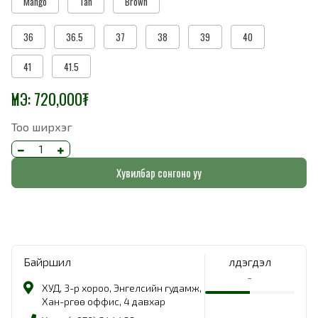
Mango
Tan
Brown
36
36.5
37
38
39
40
41
41.5
ҮНЭ:
720,000
₮
Тоо ширхэг
Хувилбар сонгоно уу
Байршил
Үлдэгдэл
-
ХУД, 3-р хороо, Энгелсийн гудамж,
Хан-Өргөө оффис, 4 давхар