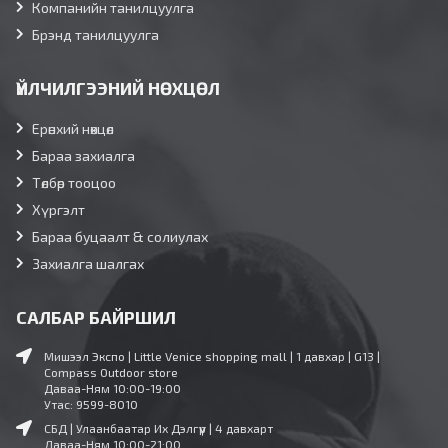
Компанийн танилцуулга
Брэнд танилцуулга
ҮЙЛЧИЛГЭЭНИЙ НӨХЦӨЛ
Ерөнхий нөхцөл
Бараа захиалга
Төлбөр тооцоо
Хүргэлт
Бараа буцаалт & солиулах
Захиалга шалгах
САЛБАР БАЙРШИЛ
Мишээл Экспо | Little Venice shopping mall | 1 давхар | G13 |
Compass Outdoor store
Даваа-Ням 10:00-19:00
Утас: 9599-8010
СБД | Улаанбаатар Их Дэлгүүр | 4 давхарт
Даваа-Ням 10:00-21:00