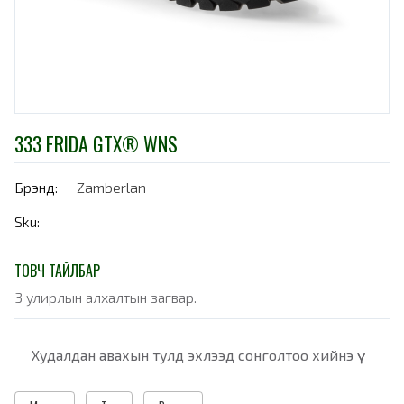
333 FRIDA GTX® WNS
Брэнд:
Zamberlan
Sku:
ТОВЧ ТАЙЛБАР
3 улирлын алхалтын загвар.
Худалдан авахын тулд эхлээд сонголтоо хийнэ үү