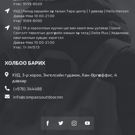
Утас: 9599-8020
ХУД | Рапид харшийн зүүн талын Тара центр | 1 давхар | Helly Hansen
Даваа-Ням 10:00-21:00
Утас: 9569-8090
ХУД | 19-р хорооллын хуучин цагаан хаалганы уулзвар | Шинэ
Сонголт тавилгын дэлгүүрийн замын зүүн талд | Delta Plus | Хөдөлмөр,
хамгааллын хувцас хэрэгсэл
Даваа-Ням 10:00-21:00
Утас: 11-341573
ХОЛБОО БАРИХ
ХУД, 3-р хороо, Энгелсийн гудамж, Хан-Өргөө оффис, 4
давхар
(+976) 344488
info@compassoutdoor.mn