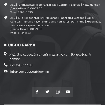
ХУД | Рапид харшийн зүүн талын Тара центр | 1 давхар | Helly Hansen
Даваа-Ням 10:00-21:00
Утас: 9569-8090
ХУД | 19-р хорооллын хуучин цагаан хаалганы уулзвар | Шинэ
Сонголт тавилгын дэлгүүрийн замын зүүн талд | Delta Plus | Хөдөлмөр,
хамгааллын хувцас хэрэгсэл
Даваа-Ням 10:00-21:00
Утас: 11-341573
ХОЛБОО БАРИХ
ХУД, 3-р хороо, Энгелсийн гудамж, Хан-Өргөө оффис, 4
давхар
(+976) 344488
info@compassoutdoor.mn