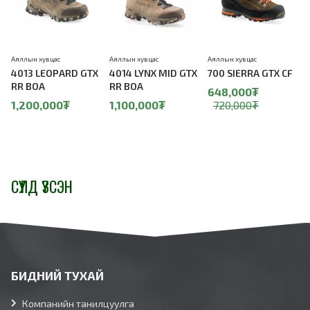
Аяллын хувцас
Аяллын хувцас
Аяллын хувцас
А
4013 LEOPARD GTX
4014 LYNX MID GTX
700 SIERRA GTX CF
RR BOA
RR BOA
648,000₮
1,200,000₮
1,100,000₮
720,000₮
СҮҮЛД ҮЗСЭН
БИДНИЙ ТУХАЙ
Компанийн танилцуулга