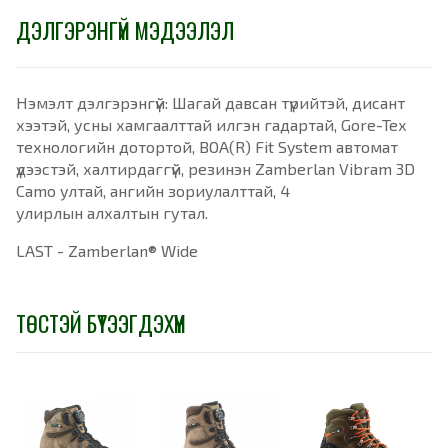
ДЭЛГЭРЭНГҮЙ МЭДЭЭЛЭЛ
Нэмэлт дэлгэрэнгүй: Шагай давсан түрийтэй, дисант
хээтэй, усны хамгаалттай илгэн гадартай, Gore-Tex
технологийн дотортой, BOA(R) Fit System автомат
үдээстэй, халтирдаггүй, резинэн Zamberlan Vibram 3D
Camo ултай, ангийн зориулалттай, 4
улирлын алхалтын гутал.
LAST - Zamberlan® Wide
ТӨСТЭЙ БҮТЭЭГДЭХҮҮН
-
10%