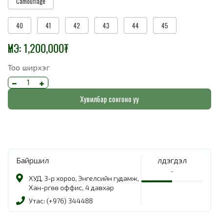
Camouflage
40
41
42
43
44
45
ҮНЭ:
1,200,000
₮
Тоо ширхэг
Хувилбар сонгоно уу
Байршил
Үлдэгдэл
-
ХУД, 3-р хороо, Энгелсийн гудамж,
Хан-Өргөө оффис, 4 давхар
Утас: (+976) 344488