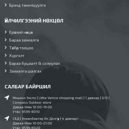
Брэнд танилцуулга
ҮЙЛЧИЛГЭЭНИЙ НӨХЦӨЛ
Ерөнхий нөхцөл
Бараа захиалга
Төлбөр тооцоо
Хүргэлт
Бараа буцаалт & солиулах
Захиалга шалгах
САЛБАР БАЙРШИЛ
Мишээл Экспо | Little Venice shopping mall | 1 давхар | G13 |
Compass Outdoor store
Даваа-Ням 10:00-19:00
Утас: 9599-8010
СБД | Улаанбаатар Их Дэлгүүр | 4 давхарт
Даваа-Ням 10:00-21:00
Утас: 9599-8020