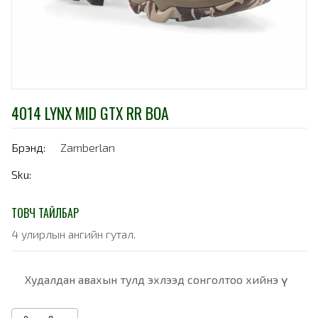
4014 LYNX MID GTX RR BOA
Брэнд:
Zamberlan
Sku:
ТОВЧ ТАЙЛБАР
4 улирлын ангийн гутал.
Худалдан авахын тулд эхлээд сонголтоо хийнэ үү