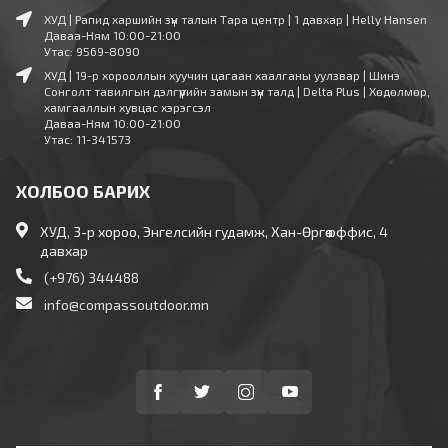
ХУД | Рапид харшийн зүүн талын Тара центр | 1 давхар | Helly Hansen
Даваа-Ням 10:00-21:00
Утас: 9569-8090
ХУД | 19-р хорооллын хуучин цагаан хаалганы уулзвар | Шинэ
Сонголт тавилгын дэлгүүрийн замын зүүн талд | Delta Plus | Хөдөлмөр,
хамгааллын хувцас хэрэгсэл
Даваа-Ням 10:00-21:00
Утас: 11-341573
ХОЛБОО БАРИХ
ХУД, 3-р хороо, Энгелсийн гудамж, Хан-Өргөө оффис, 4
давхар
(+976) 344488
info@compassoutdoor.mn