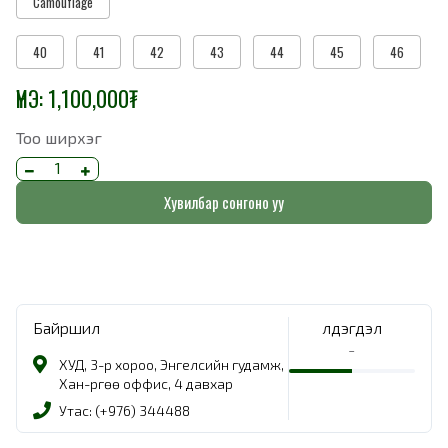
Camouflage
40
41
42
43
44
45
46
ҮНЭ:
1,100,000
₮
Тоо ширхэг
Хувилбар сонгоно уу
Байршил
Үлдэгдэл
-
ХУД, 3-р хороо, Энгелсийн гудамж,
Хан-Өргөө оффис, 4 давхар
Утас: (+976) 344488