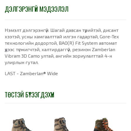
ДЭЛГЭРЭНГҮЙ МЭДЭЭЛЭЛ
Нэмэлт дэлгэрэнгүй: Шагай давсан түрийтэй, дисант
хээтэй, усны хамгаалттай илгэн гадартай, Gore-Tex
технологийн додортой, BAO(R) Fit System автомат
үдээс түгжигчтэй, халтирдаггүй, резинэн Zamberlan
Vibram 3D Camo ултай, ангийн зориулалттай 4-н
улирлын гутал.
LAST - Zamberlan® Wide
ТӨСТЭЙ БҮТЭЭГДЭХҮҮН
-
10%