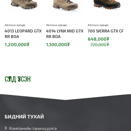
Аяллын хувцас
Аяллын хувцас
Аяллын хувцас
А
4013 LEOPARD GTX
4014 LYNX MID GTX
700 SIERRA GTX CF
RR BOA
RR BOA
648,000₮
1,200,000₮
1,100,000₮
720,000₮
СҮҮЛД ҮЗСЭН
БИДНИЙ ТУХАЙ
Компанийн танилцуулга