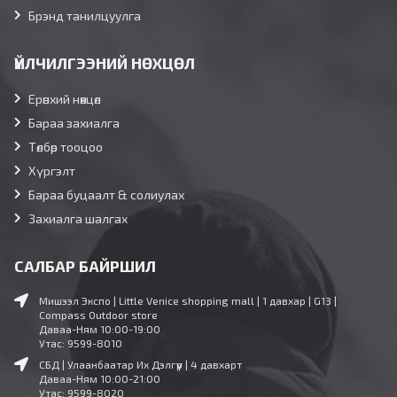
Брэнд танилцуулга
ҮЙЛЧИЛГЭЭНИЙ НӨХЦӨЛ
Ерөнхий нөхцөл
Бараа захиалга
Төлбөр тооцоо
Хүргэлт
Бараа буцаалт & солиулах
Захиалга шалгах
САЛБАР БАЙРШИЛ
Мишээл Экспо | Little Venice shopping mall | 1 давхар | G13 |
Compass Outdoor store
Даваа-Ням 10:00-19:00
Утас: 9599-8010
СБД | Улаанбаатар Их Дэлгүүр | 4 давхарт
Даваа-Ням 10:00-21:00
Утас: 9599-8020