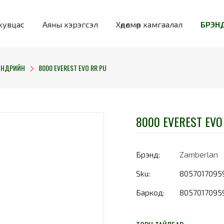
хувцас
Аяны хэрэгсэл
Хөдөлмөр хамгаалал
БРЭНД
ӨНДРИЙН
8000 EVEREST EVO RR PU
8000 EVEREST EVO
Брэнд:
Zamberlan
Sku:
8057017095
Баркод:
8057017095