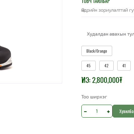
ТОВЧ ТАЙЛБАР
Өндрийн зориулалттай гу
Худалдан авахын тул
Black/Orange
45
42
41
ҮНЭ:
2,800,000
₮
Тоо ширхэг
Хувилба