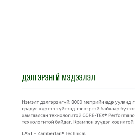
ДЭЛГЭРЭНГҮЙ МЭДЭЭЛЭЛ
Нэмэлт дэлгэрэнгүй: 8000 метрийн өндөр ууланд г
градус хүртэл хүйтэнд тэсвэртэй байхаар бүтээг
хамгаалсан технологитой GORE-TEX® Performance д
технологитой байдаг. Крампон зүүдэг ховилтой.
LAST - Zamberlan® Technical