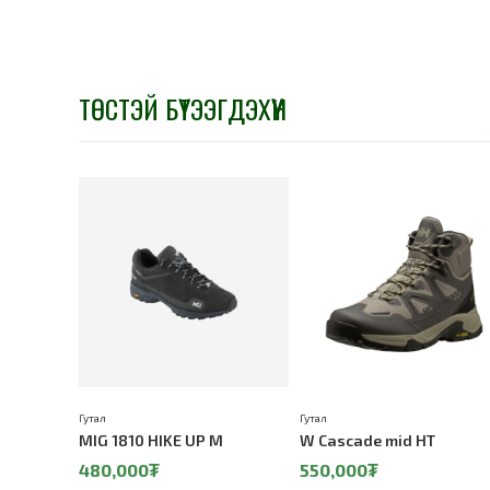
ТӨСТЭЙ БҮТЭЭГДЭХҮҮН
Гутал
Гутал
MIG 1810 HIKE UP M
W Cascade mid HT
480,000₮
550,000₮