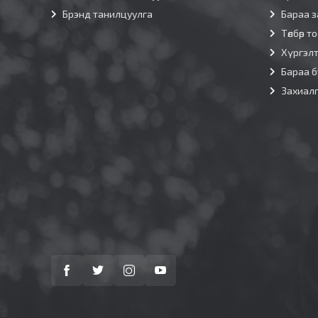
Брэнд танилцуулга
Бараа з
Төлбөр т
Хүргэл
Бараа б
Захиал