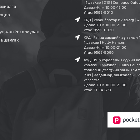
| 1 давхар | G13 | Compass Outd
ахиалга
Даваа-Ням 10:00-19:00
Утас: 9599-8010
ооцоо
СБД | Улаанбаатар Их Дэлгүүр | 
т
Даваа-Ням 10:00-21:00
Утас: 9599-8020
уцаалт & солиулах
ХУД | Рапид харшийн зүүн талын 
га шалгах
1 давхар | Helly Hansen
Даваа-Ням 10:00-21:00
Утас: 9569-8090
ХУД | 19-р хорооллын хуучин ц
хаалганы уулзвар | Шинэ Сонг
тавилгын дэлгүүрийн замын зүүн т
Plus | Хөдөлмөр, хамгааллын х
хэрэгсэл
Даваа-Ням 10:00-21:00
Утас: 11-341573