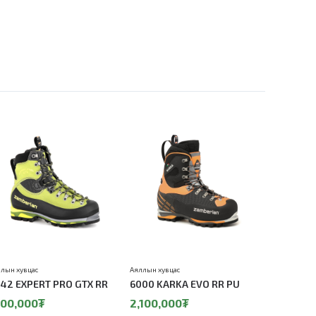
лын хувцас
Аяллын хувцас
Аяллын хувц
42 EXPERT PRO GTX RR
6000 KARKA EVO RR PU
6000 DEN
100,000₮
2,100,000₮
1,950,0