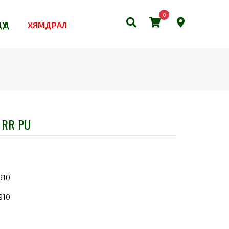
0
ҮҮД
ХЯМДРАЛ
 RR PU
910
910