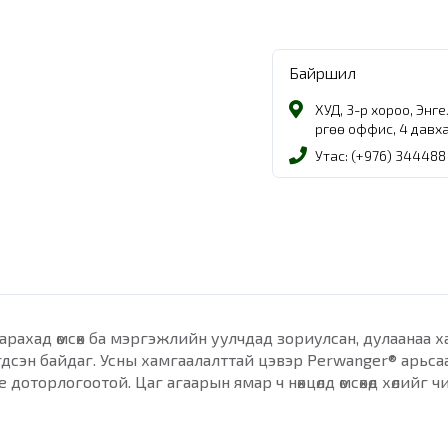
Байршил
ХУД, 3-р хороо, Энг
Өргөө оффис, 4 давх
Утас: (+976) 344488
арахад өмсөх ба мэргэжлийн уулчдад зориулсан, дулаанаа х
дсэн байдаг. Усны хамгаалалттай цэвэр Perwanger® арьсаа
оторлогоотой. Цаг агаарын ямар ч нөхцөлд өмсөхөд хөлийг 