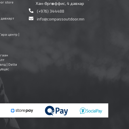
oor store
Хан-Өргөө оффис, 4 давхар
(+976) 344488
4 давхарт
info@compassoutdoor.mn
Тара центр |
агаан
олт
алд | Delta
увцас