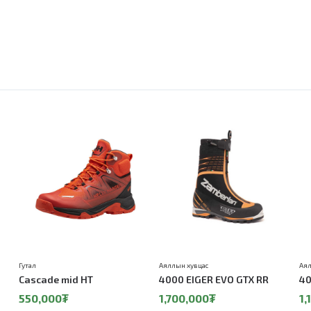
Гутал
Аяллын хувцас
Аял
Cascade mid HT
4000 EIGER EVO GTX RR
40
550,000₮
1,700,000₮
1,