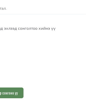
тал.
д эхлээд сонголтоо хийнэ үү
р сонгоно уу