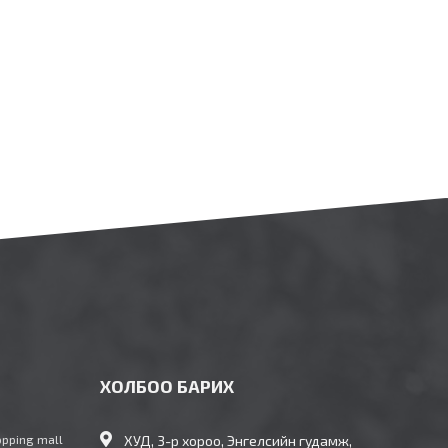
ХОЛБОО БАРИХ
opping mall
ХУД, 3-р хороо, Энгелсийн гудамж,