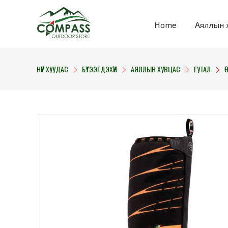
Home
Аяллын 
НҮҮР ХУУДАС
БҮТЭЭГДЭХҮҮН
АЯЛЛЫН ХУВЦАС
ГУТАЛ