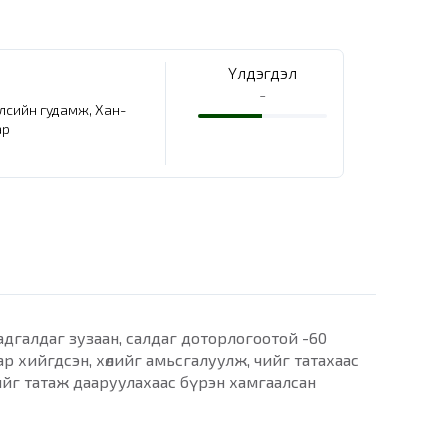
Үлдэгдэл
-
елсийн гудамж, Хан-
ар
адгалдаг зузаан, салдаг доторлогоотой -60
р хийгдсэн, хөлийг амьсгалуулж, чийг татахаас
чийг татаж дааруулахаас бүрэн хамгаалсан