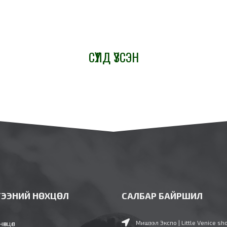
СҮҮЛД ҮЗСЭН
ГЭЭНИЙ НӨХЦӨЛ
САЛБАР БАЙРШИЛ
нөхцөл
Мишээл Экспо | Little Venice sh