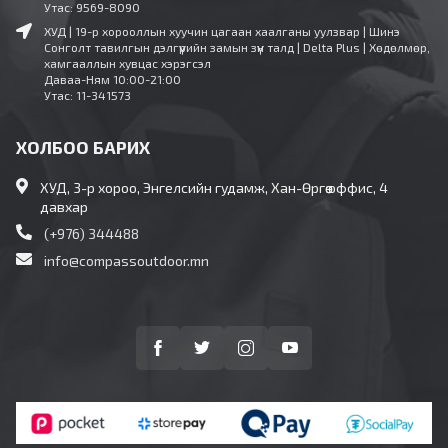
Утас: 9569-8090
ХУД | 19-р хорооллын хуучин цагаан хаалганы уулзвар | Шинэ
Сонголт тавилгын дэлгүүрийн замын зүүн талд | Delta Plus | Хөдөлмөр,
хамгааллын хувцас хэрэгсэл
Даваа-Ням 10:00-21:00
Утас: 11-341573
ХОЛБОО БАРИХ
ХУД, 3-р хороо, Энгелсийн гудамж, Хан-Өргөө оффис, 4
давхар
(+976) 344488
info@compassoutdoor.mn