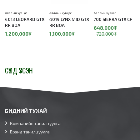
Аяллын хувцас
Аяллын хувцас
Аяллын хувцас
А
4013 LEOPARD GTX
4014 LYNX MID GTX
700 SIERRA GTX CF
RR BOA
RR BOA
648,000₮
1,200,000₮
1,100,000₮
720,000₮
СҮҮЛД ҮЗСЭН
БИДНИЙ ТУХАЙ
Компанийн танилцуулга
Брэнд танилцуулга