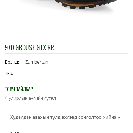
970 GROUSE GTX RR
Брэнд:
Zamberlan
Sku:
ТОВЧ ТАЙЛБАР
4 улирлын ангийн гутал.
Худалдан авахын тулд эхлээд сонголтоо хийнэ үү