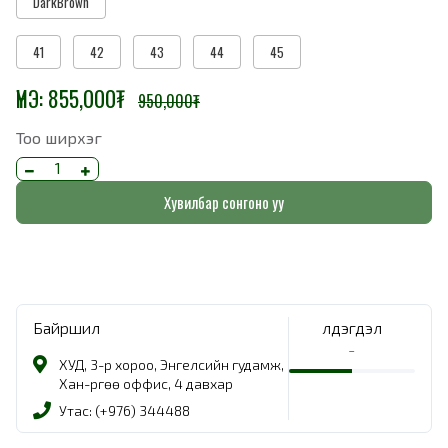
DarkBrown
41
42
43
44
45
ҮНЭ:
855,000
₮
950,000
₮
Тоо ширхэг
Хувилбар сонгоно уу
Байршил
Үлдэгдэл
-
ХУД, 3-р хороо, Энгелсийн гудамж,
Хан-Өргөө оффис, 4 давхар
Утас: (+976) 344488