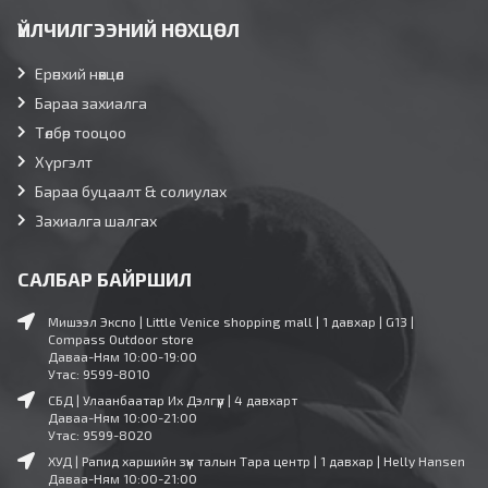
ҮЙЛЧИЛГЭЭНИЙ НӨХЦӨЛ
Ерөнхий нөхцөл
Бараа захиалга
Төлбөр тооцоо
Хүргэлт
Бараа буцаалт & солиулах
Захиалга шалгах
САЛБАР БАЙРШИЛ
Мишээл Экспо | Little Venice shopping mall | 1 давхар | G13 |
Compass Outdoor store
Даваа-Ням 10:00-19:00
Утас: 9599-8010
СБД | Улаанбаатар Их Дэлгүүр | 4 давхарт
Даваа-Ням 10:00-21:00
Утас: 9599-8020
ХУД | Рапид харшийн зүүн талын Тара центр | 1 давхар | Helly Hansen
Даваа-Ням 10:00-21:00