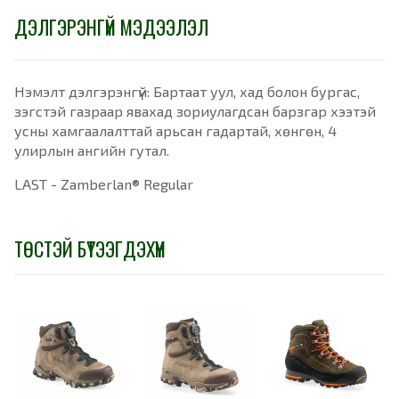
ДЭЛГЭРЭНГҮЙ МЭДЭЭЛЭЛ
Нэмэлт дэлгэрэнгүй: Бартаат уул, хад болон бургас,
зэгстэй газраар явахад зориулагдсан барзгар хээтэй
усны хамгаалалттай арьсан гадартай, хөнгөн, 4
улирлын ангийн гутал.
LAST - Zamberlan® Regular
ТӨСТЭЙ БҮТЭЭГДЭХҮҮН
-
10%