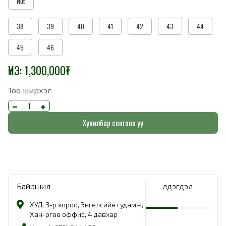
Nut
38
39
40
41
42
43
44
45
46
ҮНЭ:
1,300,000
₮
Тоо ширхэг
Хувилбар сонгоно уу
Байршил
Үлдэгдэл
-
ХУД, 3-р хороо, Энгелсийн гудамж,
Хан-Өргөө оффис, 4 давхар