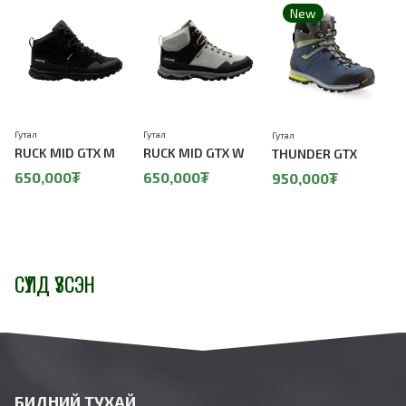
New
Гутал
Гутал
Гутал
Г
RUCK MID GTX M
RUCK MID GTX W
THUNDER GTX
650,000₮
650,000₮
950,000₮
СҮҮЛД ҮЗСЭН
БИДНИЙ ТУХАЙ