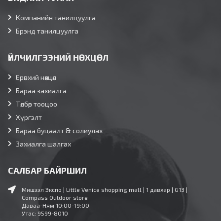
Компанийн танилцуулга
Брэнд танилцуулга
ҮЙЛЧИЛГЭЭНИЙ НӨХЦӨЛ
Ерөнхий нөхцөл
Бараа захиалга
Төлбөр тооцоо
Хүргэлт
Бараа буцаалт & солиулах
Захиалга шалгах
САЛБАР БАЙРШИЛ
Мишээл Экспо | Little Venice shopping mall | 1 давхар | G13 |
Compass Outdoor store
Даваа-Ням 10:00-19:00
Утас: 9599-8010