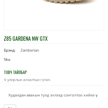
Z85 GARDENA NW GTX
Брэнд:
Zamberlan
Sku:
ТОВЧ ТАЙЛБАР
4 улирлын алхалтын гутал.
Худалдан авахын тулд эхлээд сонголтоо хийнэ үү