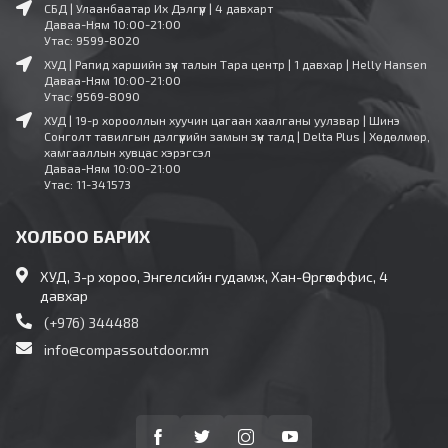
СБД | Улаанбаатар Их Дэлгүүр | 4 давхарт
Даваа-Ням 10:00-21:00
Утас: 9599-8020
ХУД | Рапид харшийн зүүн талын Тара центр | 1 давхар | Helly Hansen
Даваа-Ням 10:00-21:00
Утас: 9569-8090
ХУД | 19-р хорооллын хуучин цагаан хаалганы уулзвар | Шинэ
Сонголт тавилгын дэлгүүрийн замын зүүн талд | Delta Plus | Хөдөлмөр,
хамгааллын хувцас хэрэгсэл
Даваа-Ням 10:00-21:00
Утас: 11-341573
ХОЛБОО БАРИХ
ХУД, 3-р хороо, Энгелсийн гудамж, Хан-Өргөө оффис, 4
давхар
(+976) 344488
info@compassoutdoor.mn