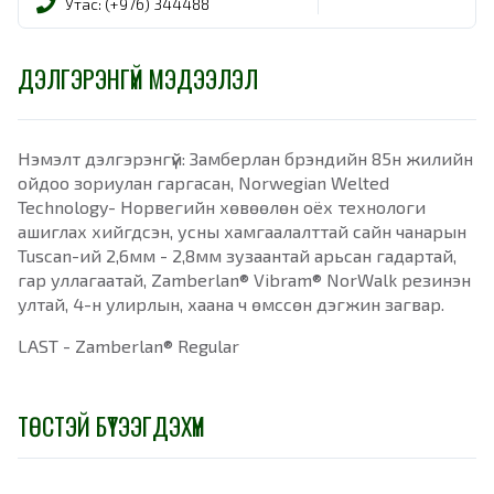
Утас: (+976) 344488
ДЭЛГЭРЭНГҮЙ МЭДЭЭЛЭЛ
Нэмэлт дэлгэрэнгүй: Замберлан брэндийн 85н жилийн
ойдоо зориулан гаргасан, Norwegian Welted
Technology- Норвегийн хөвөөлөн оёх технологи
ашиглах хийгдсэн, усны хамгаалалттай сайн чанарын
Tuscan-ий 2,6мм - 2,8мм зузаантай арьсан гадартай,
гар уллaгаатай, Zamberlan® Vibram® NorWalk резинэн
ултай, 4-н улирлын, хаана ч өмссөн дэгжин загвар.
LAST - Zamberlan® Regular
ТӨСТЭЙ БҮТЭЭГДЭХҮҮН