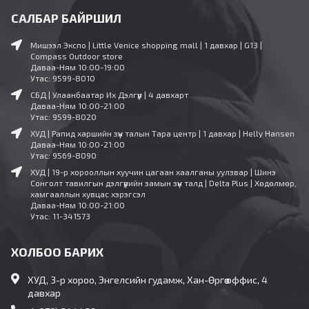
САЛБАР БАЙРШИЛ
Мишээл Экспо | Little Venice shopping mall | 1 давхар | G13 |
Compass Outdoor store
Даваа-Ням 10:00-19:00
Утас: 9599-8010
СБД | Улаанбаатар Их Дэлгүүр | 4 давхарт
Даваа-Ням 10:00-21:00
Утас: 9599-8020
ХУД | Рапид харшийн зүүн талын Тара центр | 1 давхар | Helly Hansen
Даваа-Ням 10:00-21:00
Утас: 9569-8090
ХУД | 19-р хорооллын хуучин цагаан хаалганы уулзвар | Шинэ
Сонголт тавилгын дэлгүүрийн замын зүүн талд | Delta Plus | Хөдөлмөр,
хамгааллын хувцас хэрэгсэл
Даваа-Ням 10:00-21:00
Утас: 11-341573
ХОЛБОО БАРИХ
ХУД, 3-р хороо, Энгелсийн гудамж, Хан-Өргөө оффис, 4
давхар