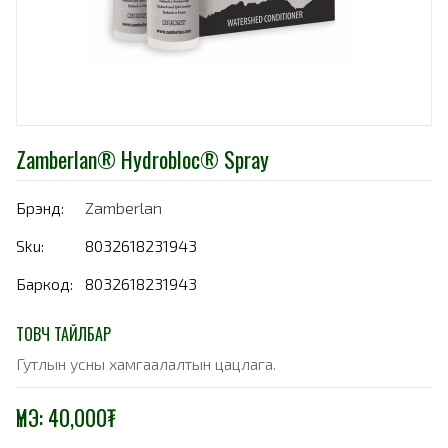
Zamberlan® Hydrobloc® Spray
Брэнд:
Zamberlan
Sku:
8032618231943
Баркод:
8032618231943
ТОВЧ ТАЙЛБАР
Гутлын усны хамгаалалтын цацлага.
ҮНЭ:
40,000
₮