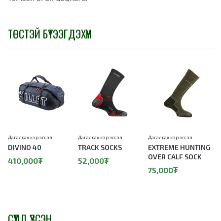
ТӨСТЭЙ БҮТЭЭГДЭХҮҮН
Дагалдах хэрэгсэл
Дагалдах хэрэгсэл
Дагалдах хэрэгсэл
Д
DIVINO 40
TRACK SOCKS
EXTREME HUNTING
OVER CALF SOCK
410,000₮
52,000₮
75,000₮
СҮҮЛД ҮЗСЭН