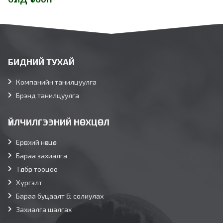
БИДНИЙ ТУХАЙ
Компанийн танилцуулга
Брэнд танилцуулга
ҮЙЛЧИЛГЭЭНИЙ НӨХЦӨЛ
Ерөнхий нөхцөл
Бараа захиалга
Төлбөр тооцоо
Хүргэлт
Бараа буцаалт & солиулах
Захиалга шалгах