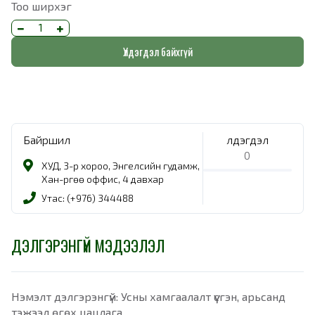
Тоо ширхэг
Үлдэгдэл байхгүй
Байршил
Үлдэгдэл
0
ХУД, 3-р хороо, Энгелсийн гудамж,
Хан-Өргөө оффис, 4 давхар
Утас: (+976) 344488
ДЭЛГЭРЭНГҮЙ МЭДЭЭЛЭЛ
Нэмэлт дэлгэрэнгүй: Усны хамгаалалт үүсгэн, арьсанд
тэжээл өгөх цацлага.