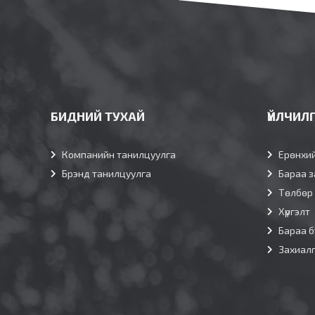
БИДНИЙ ТУХАЙ
ҮЙЛЧИЛ
Компанийн танилцуулга
Ерөнхи
Брэнд танилцуулга
Бараа з
Төлбөр
Хүргэлт
Бараа б
Захиал