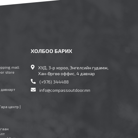
ХОЛБОО БАРИХ
opping mall
ХУД, 3-р хороо, Энгелсийн гудамж,
oor store
Хан-Өргөө оффис, 4 давхар
(+976) 344488
4 давхарт
info@compassoutdoor.mn
Тара центр |
агаан
олт