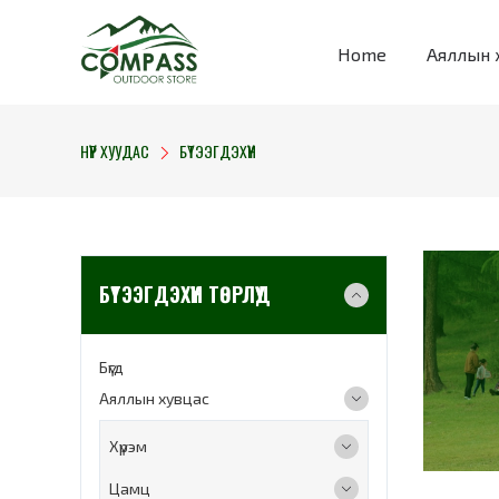
Home
Аяллын 
НҮҮР ХУУДАС
БҮТЭЭГДЭХҮҮН
БҮТЭЭГДЭХҮҮН ТӨРЛҮҮД
Бүгд
Аяллын хувцас
Хүрэм
Цамц