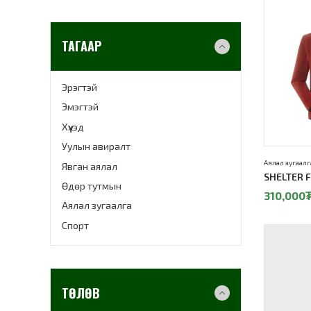
ТАГААР
Эрэгтэй
Эмэгтэй
Хүүхэд
Уулын авиралт
Аялал зугаалг
Явган аялал
SHELTER F
Өдөр тутмын
310,000
Аялал зугаалга
Спорт
ТӨЛӨВ