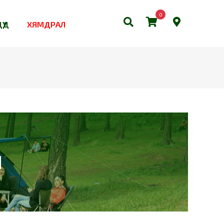
0
ҮҮД
ХЯМДРАЛ
Н