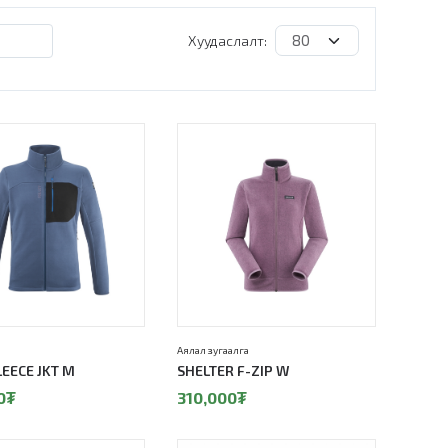
Хуудаслалт:
Аялал зугаалга
LEECE JKT M
SHELTER F-ZIP W
0
₮
310,000
₮