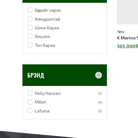
Бүгдийг харах
Хямдралтай
Шинэ бараа
Хүүхэд
Онцлох
K Merino S
Топ бараа
165,000
БРЭНД
Helly Hansen
(5)
Millet
(4)
Lafuma
(2)