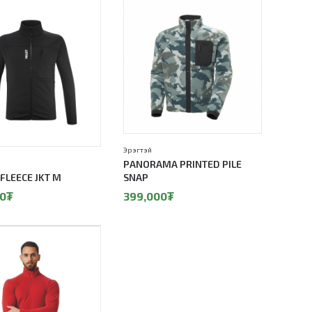
Эрэгтэй
PANORAMA PRINTED PILE
FLEECE JKT M
SNAP
0
₮
399,000
₮