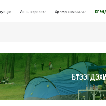
хувцас
Аяны хэрэгсэл
Хөдөлмөр хамгаалал
БРЭНД
БҮТЭЭГДЭХҮҮ