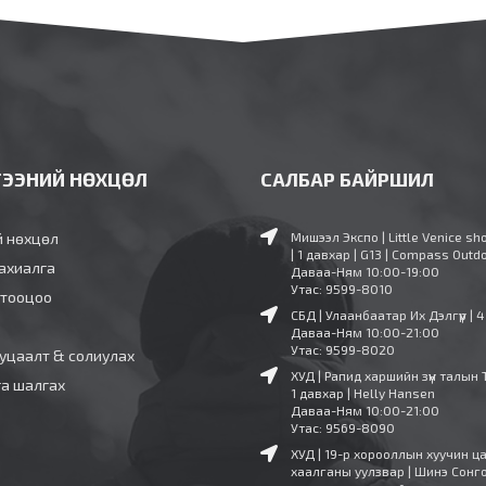
ГЭЭНИЙ НӨХЦӨЛ
САЛБАР БАЙРШИЛ
й нөхцөл
Мишээл Экспо | Little Venice sh
| 1 давхар | G13 | Compass Outd
ахиалга
Даваа-Ням 10:00-19:00
Утас: 9599-8010
 тооцоо
СБД | Улаанбаатар Их Дэлгүүр | 
Даваа-Ням 10:00-21:00
Утас: 9599-8020
уцаалт & солиулах
ХУД | Рапид харшийн зүүн талын 
га шалгах
1 давхар | Helly Hansen
Даваа-Ням 10:00-21:00
Утас: 9569-8090
ХУД | 19-р хорооллын хуучин ц
хаалганы уулзвар | Шинэ Сонг