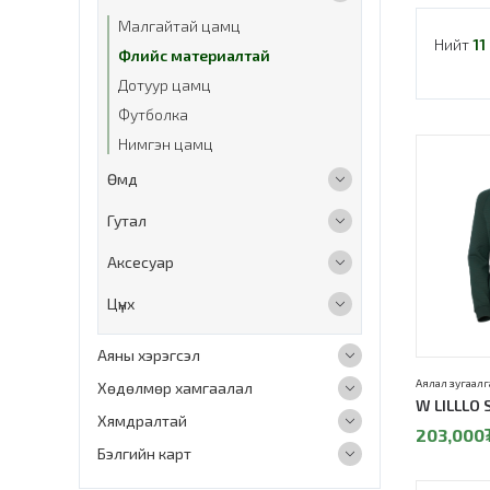
Малгайтай цамц
Нийт
11
Флийс материалтай
Дотуур цамц
Футболка
Нимгэн цамц
30%
Өмд
Гутал
Аксесуар
Цүнх
Аяны хэрэгсэл
Аялал зугаалг
Хөдөлмөр хамгаалал
W LILLLO
Хямдралтай
203,000
Бэлгийн карт