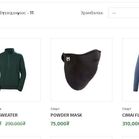
бүтээгдэхүүнээс -
11
Эрэмбэлэх:
а
Спорт
Спорт
 SWEATER
POWDER MASK
CIMAI F
₮
290,000
₮
75,000
₮
310,00