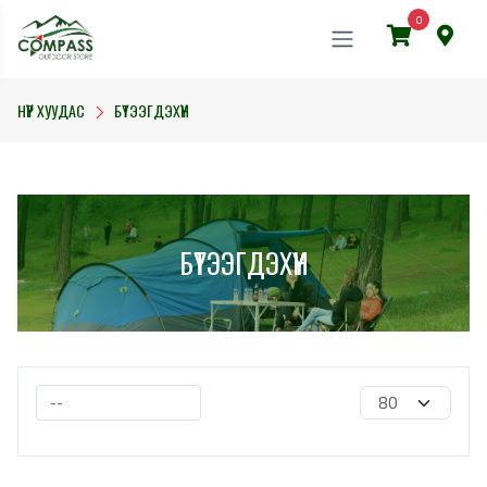
0
НҮҮР ХУУДАС
БҮТЭЭГДЭХҮҮН
БҮТЭЭГДЭХҮҮН