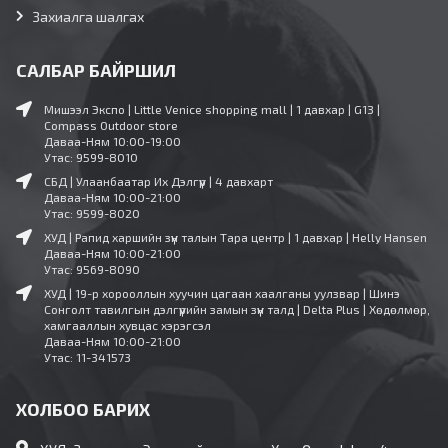
Захиалга шалгах
САЛБАР БАЙРШИЛ
Мишээл Экспо | Little Venice shopping mall | 1 давхар | G13 |
Compass Outdoor store
Даваа-Ням 10:00-19:00
Утас: 9599-8010
СБД | Улаанбаатар Их Дэлгүүр | 4 давхарт
Даваа-Ням 10:00-21:00
Утас: 9599-8020
ХУД | Рапид харшийн зүүн талын Тара центр | 1 давхар | Helly Hansen
Даваа-Ням 10:00-21:00
Утас: 9569-8090
ХУД | 19-р хорооллын хуучин цагаан хаалганы уулзвар | Шинэ
Сонголт тавилгын дэлгүүрийн замын зүүн талд | Delta Plus | Хөдөлмөр,
хамгааллын хувцас хэрэгсэл
Даваа-Ням 10:00-21:00
Утас: 11-341573
ХОЛБОО БАРИХ