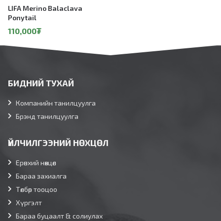
LIFA Merino Balaclava
Ponytail
110,000
₮
БИДНИЙ ТУХАЙ
Компанийн танилцуулга
Брэнд танилцуулга
ҮЙЛЧИЛГЭЭНИЙ НӨХЦӨЛ
Ерөнхий нөхцөл
Бараа захиалга
Төлбөр тооцоо
Хүргэлт
Бараа буцаалт & солиулах