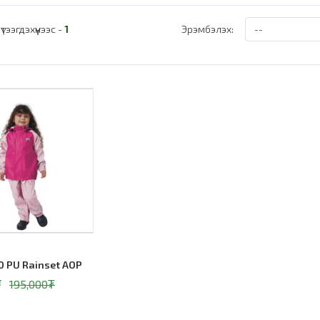
үтээгдэхүүнээс -
1
Эрэмбэлэх:
0 PU Rainset AOP
₮
195,000
₮