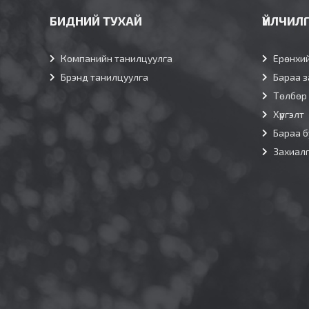
БИДНИЙ ТУХАЙ
ҮЙЛЧИЛ
Компанийн танилцуулга
Ерөнхи
Брэнд танилцуулга
Бараа з
Төлбөр
Хүргэлт
Бараа б
Захиал