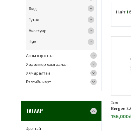
Өмд
Нийт
1
б
Гутал
Аксесуар
Цүнх
20%
Аяны хэрэгсэл
Хөдөлмөр хамгаалал
Хямдралтай
Бэлгийн карт
Хүүхэд
Bergen 2.
ТАГААР
156,000
Эрэгтэй