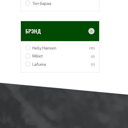
Топ бараа
БРЭНД
Helly Hansen
(35)
Millet
(2)
Lafuma
(2)