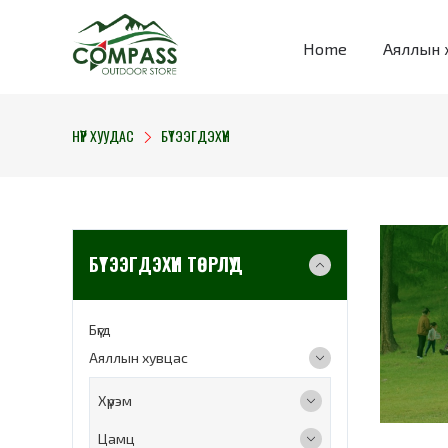
Home
Аяллын 
НҮҮР ХУУДАС
БҮТЭЭГДЭХҮҮН
БҮТЭЭГДЭХҮҮН ТӨРЛҮҮД
Бүгд
Аяллын хувцас
Хүрэм
Цамц