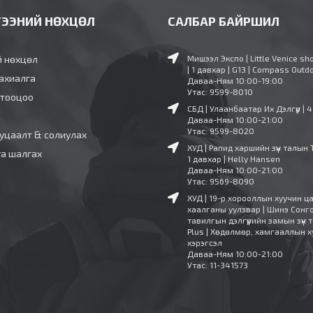
ГЭЭНИЙ НӨХЦӨЛ
САЛБАР БАЙРШИЛ
й нөхцөл
Мишээл Экспо | Little Venice sh
| 1 давхар | G13 | Compass Outd
ахиалга
Даваа-Ням 10:00-19:00
Утас: 9599-8010
 тооцоо
СБД | Улаанбаатар Их Дэлгүүр | 
Даваа-Ням 10:00-21:00
Утас: 9599-8020
уцаалт & солиулах
ХУД | Рапид харшийн зүүн талын 
га шалгах
1 давхар | Helly Hansen
Даваа-Ням 10:00-21:00
Утас: 9569-8090
ХУД | 19-р хорооллын хуучин ц
хаалганы уулзвар | Шинэ Сонг
тавилгын дэлгүүрийн замын зүүн т
Plus | Хөдөлмөр, хамгааллын х
хэрэгсэл
Даваа-Ням 10:00-21:00
Утас: 11-341573