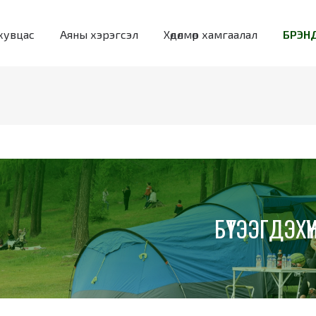
хувцас
Аяны хэрэгсэл
Хөдөлмөр хамгаалал
БРЭНД
БҮТЭЭГДЭХҮҮ