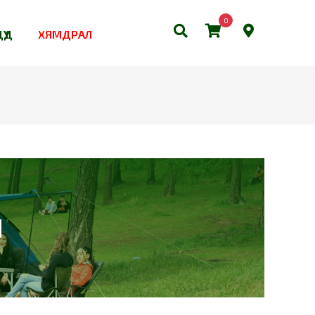
0
ҮҮД
ХЯМДРАЛ
Н