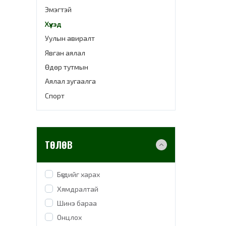
Эмэгтэй
Хүүхэд
Уулын авиралт
Явган аялал
Өдөр тутмын
Аялал зугаалга
Спорт
ТӨЛӨВ
Бүгдийг харах
Хямдралтай
Шинэ бараа
Онцлох