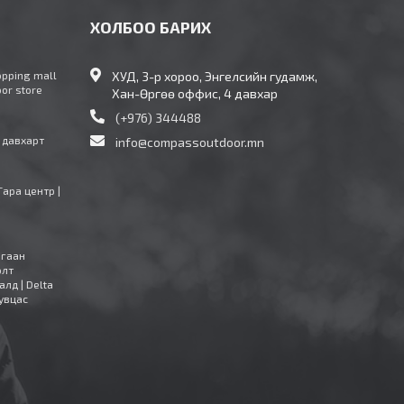
ХОЛБОО БАРИХ
opping mall
ХУД, 3-р хороо, Энгелсийн гудамж,
oor store
Хан-Өргөө оффис, 4 давхар
(+976) 344488
4 давхарт
info@compassoutdoor.mn
Тара центр |
агаан
олт
алд | Delta
увцас