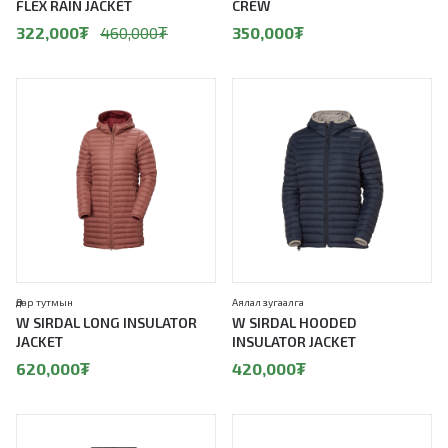
FLEX RAIN JACKET
CREW
322,000
₮
460,000
₮
350,000
₮
Өдөр тутмын
Аялал зугаалга
W SIRDAL LONG INSULATOR
W SIRDAL HOODED
JACKET
INSULATOR JACKET
620,000
₮
420,000
₮