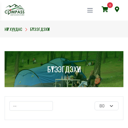
0
НҮҮР ХУУДАС
БҮТЭЭГДЭХҮҮН
БҮТЭЭГДЭХҮҮН