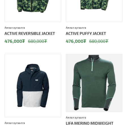
Аялал зугаалга
Аялал зугаалга
ACTIVE REVERSIBLE JACKET
ACTIVE PUFFY JACKET
476,000
₮
680,000
₮
476,000
₮
680,000
₮
30%
Аялал зугаалга
LIFA MERINO MIDWEIGHT
Аялал зугаалга