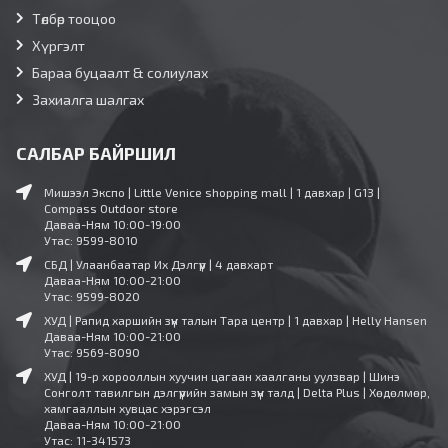
Төлбөр тооцоо
Хүргэлт
Бараа буцаалт & солиулах
Захиалга шалгах
САЛБАР БАЙРШИЛ
Мишээл Экспо | Little Venice shopping mall | 1 давхар | G13 |
Compass Outdoor store
Даваа-Ням 10:00-19:00
Утас: 9599-8010
СБД | Улаанбаатар Их Дэлгүүр | 4 давхарт
Даваа-Ням 10:00-21:00
Утас: 9599-8020
ХУД | Рапид харшийн зүүн талын Тара центр | 1 давхар | Helly Hansen
Даваа-Ням 10:00-21:00
Утас: 9569-8090
ХУД | 19-р хорооллын хуучин цагаан хаалганы уулзвар | Шинэ
Сонголт тавилгын дэлгүүрийн замын зүүн талд | Delta Plus | Хөдөлмөр,
хамгааллын хувцас хэрэгсэл
Даваа-Ням 10:00-21:00
Утас: 11-341573