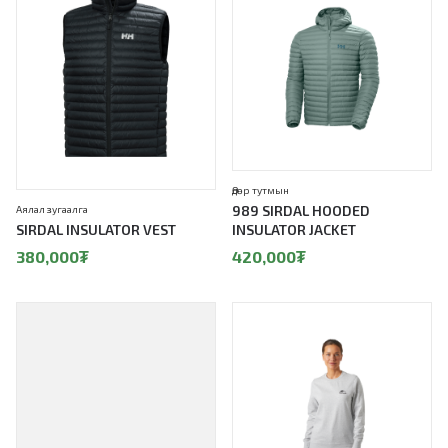
Өдөр тутмын
989 SIRDAL HOODED
Аялал зугаалга
SIRDAL INSULATOR VEST
INSULATOR JACKET
380,000
₮
420,000
₮