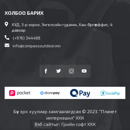
ХОЛБОО БАРИХ
ХУД, 3-р хороо, Энгелсийн гудамж, Хан-Өргөө оффис, 4
давхар
(+976) 344488
info@compassoutdoor.mn
Бүх эрх хуулиар хамгаалагдсан © 2023. "Планет
интернэшнл" ХХК
Вэб сайт
ыг:
Грийн софт ХХК