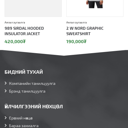
Аялал зугаалга
Аялал зугаалга
989 SIRDAL HOODED
2 W NORD GRAPHIC
INSULATOR JACKET
SWEATSHIRT
420,000
₮
190,000
₮
БИДНИЙ ТУХАЙ
Компанийн танилцуулга
Брэнд танилцуулга
ҮЙЛЧИЛГЭЭНИЙ НӨХЦӨЛ
Ерөнхий нөхцөл
Бараа захиалга