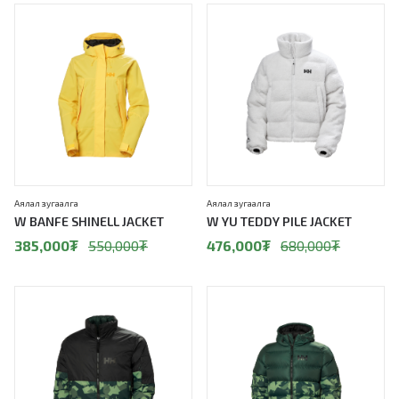
30%
30%
Аялал зугаалга
Аялал зугаалга
W BANFE SHINELL JACKET
W YU TEDDY PILE JACKET
385,000
₮
550,000
₮
476,000
₮
680,000
₮
30%
30%