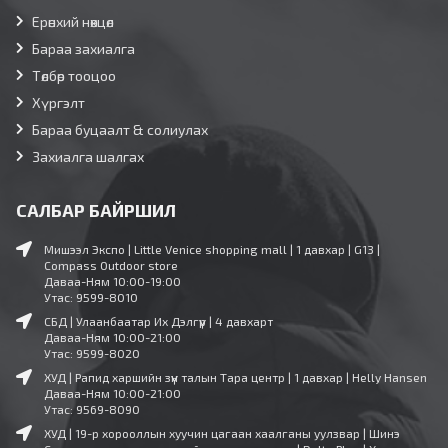
Ерөнхий нөхцөл
Бараа захиалга
Төлбөр тооцоо
Хүргэлт
Бараа буцаалт & солиулах
Захиалга шалгах
САЛБАР БАЙРШИЛ
Мишээл Экспо | Little Venice shopping mall | 1 давхар | G13 |
Compass Outdoor store
Даваа-Ням 10:00-19:00
Утас: 9599-8010
СБД | Улаанбаатар Их Дэлгүүр | 4 давхарт
Даваа-Ням 10:00-21:00
Утас: 9599-8020
ХУД | Рапид харшийн зүүн талын Тара центр | 1 давхар | Helly Hansen
Даваа-Ням 10:00-21:00
Утас: 9569-8090
ХУД | 19-р хорооллын хуучин цагаан хаалганы уулзвар | Шинэ