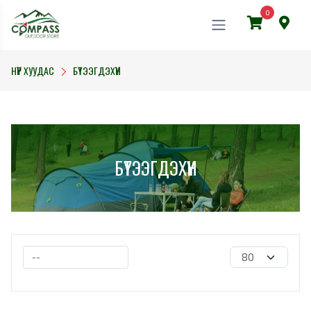
0
НҮҮР ХУУДАС
БҮТЭЭГДЭХҮҮН
БҮТЭЭГДЭХҮҮН