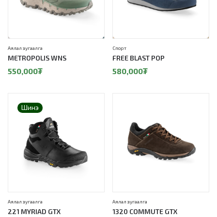
Аялал зугаалга
Спорт
METROPOLIS WNS
FREE BLAST POP
550,000
₮
580,000
₮
Шинэ
Аялал зугаалга
Аялал зугаалга
221 MYRIAD GTX
1320 COMMUTE GTX