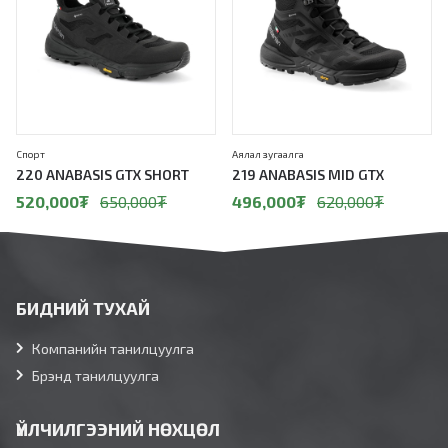
Спорт
Аялал зугаалга
220 ANABASIS GTX SHORT
219 ANABASIS MID GTX
520,000
₮
650,000
₮
496,000
₮
620,000
₮
БИДНИЙ ТУХАЙ
Компанийн танилцуулга
Брэнд танилцуулга
ҮЙЛЧИЛГЭЭНИЙ НӨХЦӨЛ