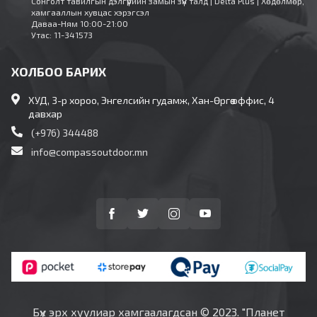
Сонголт тавилгын дэлгүүрийн замын зүүн талд | Delta Plus | Хөдөлмөр,
хамгааллын хувцас хэрэгсэл
Даваа-Ням 10:00-21:00
Утас: 11-341573
ХОЛБОО БАРИХ
ХУД, 3-р хороо, Энгелсийн гудамж, Хан-Өргөө оффис, 4
давхар
(+976) 344488
info@compassoutdoor.mn
Бүх эрх хуулиар хамгаалагдсан © 2023. "Планет