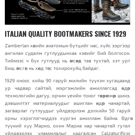
ITALIAN QUALITY BOOTMAKERS SINCE 1929
Zamberlan хөлийн анатомын бүтцийг нас, хүйс зэргээр
ангилан судалж гутлуудынхаа хэвийг бий болгосон.
Тиймээс ч бүх гутлууд нь өмсөхөд тав тухтай, хэт урт
биш, өмсгөл нь хөлд төгс тохирохуйц байдаг.
1929 оноос хойш 90 гаруй жилийн түүхэн хугацаанд
ур чадвар сайтай, мэргэжлийн ажиллагсад өндөр
технологийн дагуу, орчин үеийн тоног төхөөрөмжөөр шинэ,
дэвшилтэт материалуудыг ашиглан өндөр чанартай,
загварлаг гутлуудыг үйлдвэрлэж дэлхийн 50 гаруй
орны хэрэглэгчиддээ хүргэн ажиллаж байна. Өдгөө
түүний хүү Марко, охин Мариа нар чанартай гутал
үйлдвэрлэх уламжлалыг хадгалсан Calzaturificio