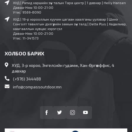
ХУД | Рапид харшийн зүүн талын Тара центр | 1 давхар | Helly Hansen
Даваа-Ням 10:00-21:00
Утас: 9569-8090
ХУД | 19-р хорооллын хуучин цагаан хаалганы уулзвар | Шинэ
Сонголт тавилгын дэлгүүрийн замын зүүн талд | Delta Plus | Хөдөлмөр,
хамгааллын хувцас хэрэгсэл
Даваа-Ням 10:00-21:00
Утас: 11-341573
ХОЛБОО БАРИХ
ХУД, 3-р хороо, Энгелсийн гудамж, Хан-Өргөө оффис, 4
давхар
(+976) 344488
info@compassoutdoor.mn