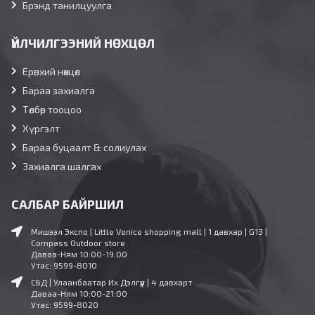
Брэнд танилцуулга
ҮЙЛЧИЛГЭЭНИЙ НӨХЦӨЛ
Ерөнхий нөхцөл
Бараа захиалга
Төлбөр тооцоо
Хүргэлт
Бараа буцаалт & солиулах
Захиалга шалгах
САЛБАР БАЙРШИЛ
Мишээл Экспо | Little Venice shopping mall | 1 давхар | G13 |
Compass Outdoor store
Даваа-Ням 10:00-19:00
Утас: 9599-8010
СБД | Улаанбаатар Их Дэлгүүр | 4 давхарт
Даваа-Ням 10:00-21:00
Утас: 9599-8020