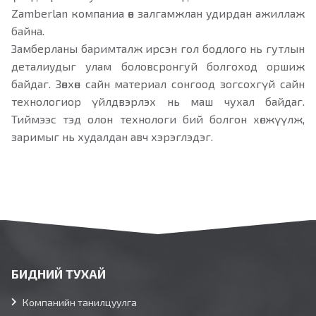
Zamberlan компаниа өв залгамжлан удирдан ажиллаж
байна.
Замберланы баримталж ирсэн гол бодлого нь гутлын
деталиудыг улам боловсронгуй болгоход оршиж
байдаг. Зөвхөн сайн материал сонгоод зогсохгүй сайн
технологиор үйлдвэрлэх нь маш чухал байдаг.
Тиймээс тэд олон технологи бий болгон хөгжүүлж,
заримыг нь худалдан авч хэрэглэдэг.
БИДНИЙ ТУХАЙ
Компанийн танилцуулга