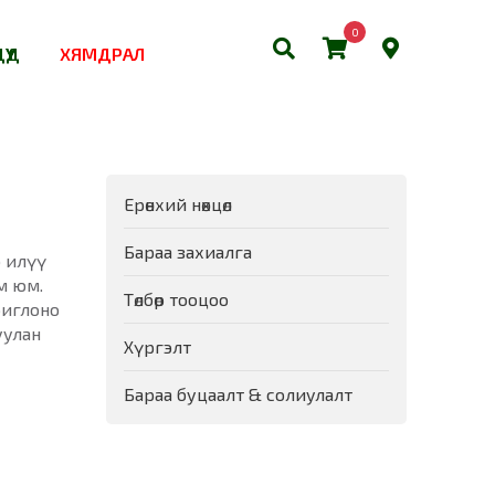
0
ҮҮД
ХЯМДРАЛ
Ерөнхий нөхцөл
Бараа захиалга
 илүү
м юм.
Төлбөр тооцоо
риглоно
уулан
Хүргэлт
Бараа буцаалт & солиулалт