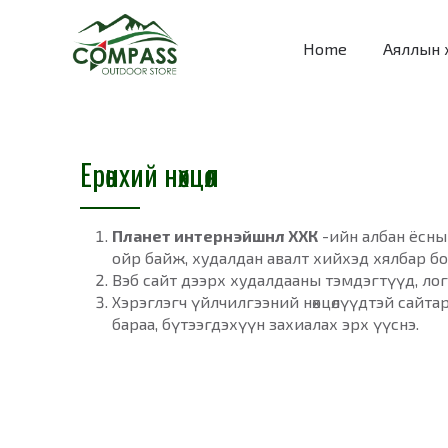
Home
Аяллын 
Ерөнхий нөхцөл
Планет интернэйшнл ХХК
-ийн албан ёсны
ойр байж, худалдан авалт хийхэд хялбар б
Вэб сайт дээрх худалдааны тэмдэгтүүд, лог
Хэрэглэгч үйлчилгээний нөхцөлүүдтэй сайт
бараа, бүтээгдэхүүн захиалах эрх үүснэ.