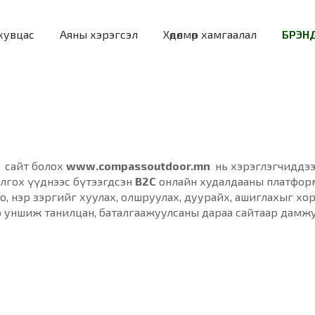
хувцас
Аяны хэрэгсэл
Хөдөлмөр хамгаалал
БРЭНД
 сайт болох
www.compassoutdoor.mn
нь хэрэглэгчиддээ
олгох үүднээс бүтээгдсэн
B2C
онлайн худалдааны платфор
о, нэр зэргийг хуулах, олшруулах, дуурайх, ашиглахыг хо
ар уншиж танилцан, баталгаажуулсаны дараа сайтаар дамж