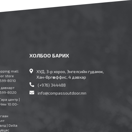
ХОЛБОО БАРИХ
opping mall
ХУД, 3-р хороо, Энгелсийн гудамж,
oor store
Хан-Өргөө оффис, 4 давхар
9599-8010
(+976) 344488
4 давхарт
9599-8020
info@compassoutdoor.mn
Тара центр |
Ням 10:00-
агаан
олт
алд | Delta
увцас