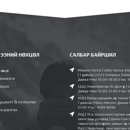
ГЭЭНИЙ НӨХЦӨЛ
САЛБАР БАЙРШИЛ
нөхцөл
Мишээл Экспо | Little Venice sh
| 1 давхар | G13 | Compass Outd
ахиалга
Даваа-Ням 10:00-19:00
Утас: 
ооцоо
СБД | Улаанбаатар Их Дэлгүүр | 
Даваа-Ням 10:00-21:00
Утас: 
т
ХУД | Рапид харшийн зүүн талын 
уцаалт & солиулах
1 давхар | Helly Hansen
Даваа-
21:00
Утас: 9569-8090
га шалгах
ХУД | 19-р хорооллын хуучин ц
хаалганы уулзвар | Шинэ Сонг
тавилгын дэлгүүрийн замын зүүн т
Plus | Хөдөлмөр, хамгааллын х