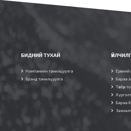
БИДНИЙ ТУХАЙ
ҮЙЛЧИЛ
Компанийн танилцуулга
Ерөнхий 
Брэнд танилцуулга
Бараа з
Төлбөр т
Хүргэл
Бараа б
Захиал