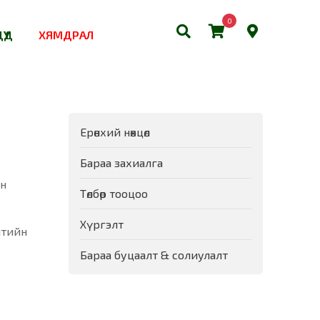
0
ҮҮД
ХЯМДРАЛ
Ерөнхий нөхцөл
Бараа захиалга
йн
Төлбөр тооцоо
Хүргэлт
лтийн
Бараа буцаалт & солиулалт