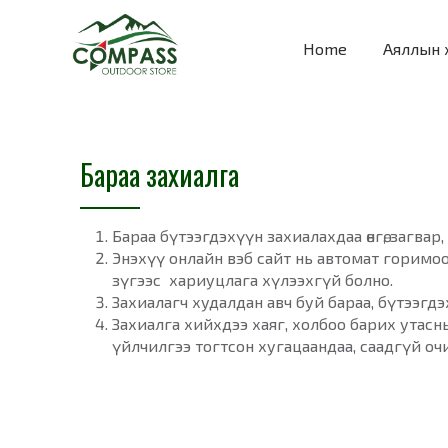
Home
Аяллын 
Бараа захиалга
Бараа бүтээгдэхүүн захиалахдаа өнгө, загвар
Энэхүү онлайн вэб сайт нь автомат горимо
зүгээс хариуцлага хүлээхгүй болно.
Захиалагч худалдан авч буй бараа, бүтээгдэх
Захиалга хийхдээ хаяг, холбоо барих утасн
үйлчилгээ тогтсон хугацаандаа, саадгүй очи