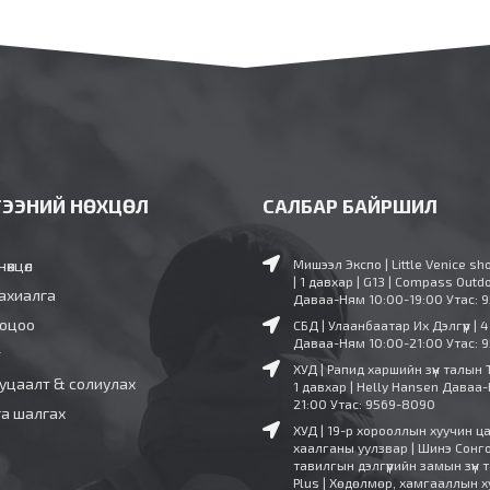
ГЭЭНИЙ НӨХЦӨЛ
САЛБАР БАЙРШИЛ
нөхцөл
Мишээл Экспо | Little Venice sh
| 1 давхар | G13 | Compass Outd
ахиалга
Даваа-Ням 10:00-19:00
Утас: 
ооцоо
СБД | Улаанбаатар Их Дэлгүүр | 
Даваа-Ням 10:00-21:00
Утас: 
т
ХУД | Рапид харшийн зүүн талын 
уцаалт & солиулах
1 давхар | Helly Hansen
Даваа-
21:00
Утас: 9569-8090
га шалгах
ХУД | 19-р хорооллын хуучин ц
хаалганы уулзвар | Шинэ Сонг
тавилгын дэлгүүрийн замын зүүн т
Plus | Хөдөлмөр, хамгааллын х