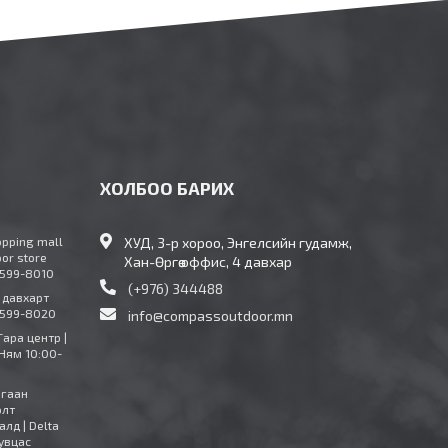
ХОЛБОО БАРИХ
opping mall
ХУД, 3-р хороо, Энгелсийн гудамж,
oor store
Хан-Өргөө оффис, 4 давхар
9599-8010
(+976) 344488
4 давхарт
9599-8020
info@compassoutdoor.mn
Тара центр |
Ням 10:00-
агаан
олт
алд | Delta
увцас