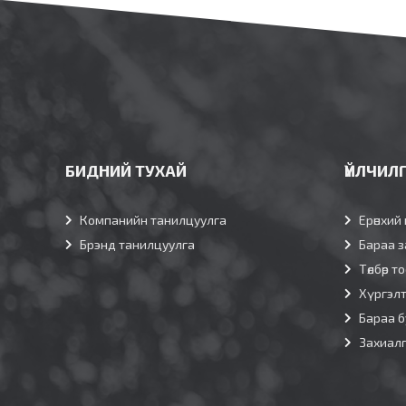
БИДНИЙ ТУХАЙ
ҮЙЛЧИЛ
Компанийн танилцуулга
Ерөнхий 
Брэнд танилцуулга
Бараа з
Төлбөр т
Хүргэл
Бараа б
Захиал