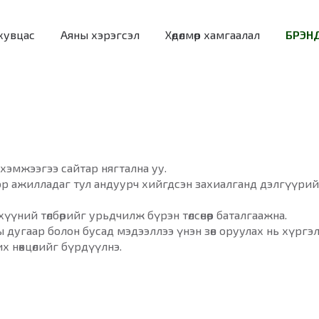
хувцас
Аяны хэрэгсэл
Хөдөлмөр хамгаалал
БРЭНД
, хэмжээгээ сайтар нягтална уу.
ор ажилладаг тул андуурч хийгдсэн захиалганд дэлгүүри
үүний төлбөрийг урьдчилж бүрэн төлсөнөөр баталгаажна.
ы дугаар болон бусад мэдээллээ үнэн зөв оруулах нь хүргэ
х нөхцөлийг бүрдүүлнэ.