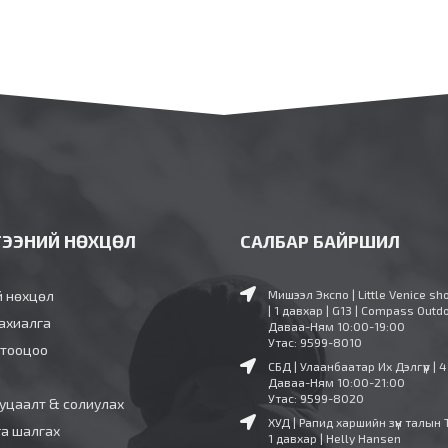
ГЭЭНИЙ НӨХЦӨЛ
САЛБАР БАЙРШИЛ
й нөхцөл
Мишээл Экспо | Little Venice sh
| 1 давхар | G13 | Compass Outd
ахиалга
Даваа-Ням 10:00-19:00
Утас: 9599-8010
 тооцоо
СБД | Улаанбаатар Их Дэлгүүр | 
Даваа-Ням 10:00-21:00
Утас: 9599-8020
уцаалт & солиулах
ХУД | Рапид харшийн зүүн талын 
га шалгах
1 давхар | Helly Hansen