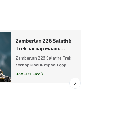
Zamberlan 226 Salathé
Trek загвар маань
гурван өөр улсын
Zamberlan 226 Salathé Trek
хэвлэлээс "ШИЛДЭГ"
загвар маань гурван өөр
шагналыг авлаа.
улсын хэвлэлээс "ШИЛДЭГ"
ЦААШ УНШИХ
шагналыг авлаа.