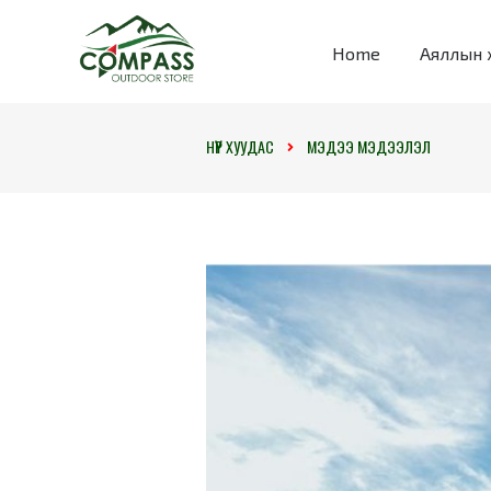
Home
Аяллын 
НҮҮР ХУУДАС
МЭДЭЭ МЭДЭЭЛЭЛ