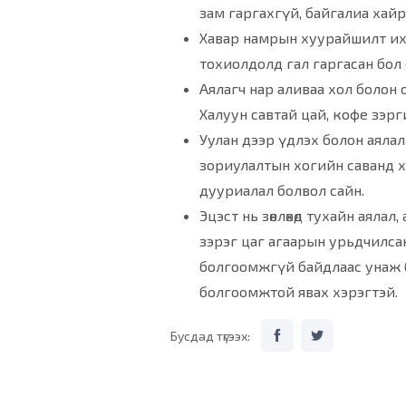
зам гаргахгүй, байгалиа хайр
Хавар намрын хуурайшилт ихтэ
тохиолдолд гал гаргасан бол
Аялагч нар аливаа хол болон о
Халуун савтай цай, кофе зэрг
Уулан дээр үдлэх болон аяла
зориулалтын хогийн саванд хи
дууриалал болвол сайн.
Эцэст нь зөвлөхөд тухайн аяла
зэрэг цаг агаарын урьдчилсан
болгоомжгүй байдлаас унаж б
болгоомжтой явах хэрэгтэй.
Бусдад түгээх: