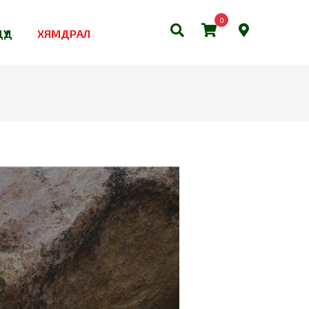
0
ҮҮД
ХЯМДРАЛ