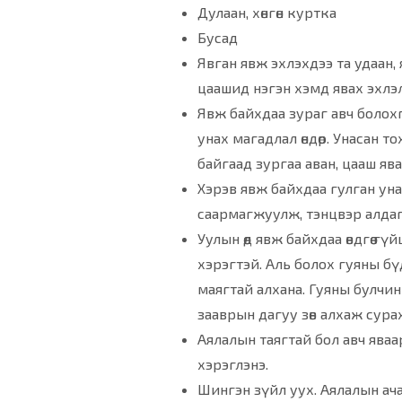
Дулаан, хөнгөн куртка
Бусад
Явган явж эхлэхдээ та удаан,
цаашид нэгэн хэмд явах эхлэл
Явж байхдаа зураг авч болохг
унах магадлал өндөр. Унасан т
байгаад зургаа аван, цааш ява
Хэрэв явж байхдаа гулган унах
саармагжуулж, тэнцвэр алдаг
Уулын өөд явж байхдаа өвдгөө 
хэрэгтэй. Аль болох гуяны бү
маягтай алхана. Гуяны булчин
зааврын дагуу зөв алхаж сура
Аялалын таягтай бол авч яваара
хэрэглэнэ.
Шингэн зүйл уух. Аялалын ача