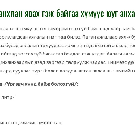
лд анхлан явах гэж байгаа хүмүүс юуг анх
 аялагч юмуу эсвэл тамирчин гэхгүй байгальд хайртай, байг
риулагдсан аялалын нэг төрөл билээ. Явган аялалаар аялж бу
аа бусад аялалын төрлүүдээс хамгийн идэвхитэй аялалд т
ийгээд зогсохгүй бясалгал болдог гэж үздэг. Аялагч аялж я
йнхөө анхаарлыг дээд зэргээр төвлөрүүлж чаддаг. Тиймээс өд
 ард суухаас түр ч болов холдож явган аялах нь хамгийн 
д /Үүргэвч хүнд байж болохгүй/:
5 литр/
хины тос, жижиг эмийн сан