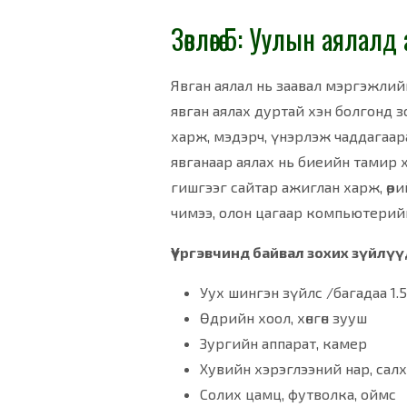
Зөвлөгөө 5: Уулын аяла
Явган аялал нь заавал мэргэжлийн
явган аялах дуртай хэн болгонд зо
харж, мэдэрч, үнэрлэж чаддагаар
явганаар аялах нь биеийн тамир х
гишгээг сайтар ажиглан харж, өөри
чимээ, олон цагаар компьютерийн
Үүргэвчинд байвал зохих зүйлүү
Уух шингэн зүйлс /багадаа 1.
Өдрийн хоол, хөнгөн зууш
Зургийн аппарат, камер
Хувийн хэрэглээний нар, сал
Солих цамц, футволка, оймс