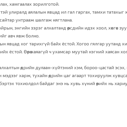
лах, хамгаалах зорилготой.
й улиралд аялалын явцад ил гал гаргах, тамхи татахыг ха
 сайтар унтрааж шалгаж нягтлана.
йрын, энгийн зэрэг алхалтанд өөрсдийн идэх хоол, хөнгөн зу
ийг авч явж болно.
лын явцад хог тарихгүй байх ёстой. Хогоо гялгар уутанд 
йх ёстой. Өөрөө хаяагүй ч ухамсар муутай нэгний хаясан х
л, алхалтын өдрийн дулаан-хүйтэний хэм, бороо-цастай эсэх
 мэдээг харж, тухайн өдрийн цаг агаарт тохируулж хувцсаа
эртэх тохиолдол байдаг энэ нь хувь хүний өөрийх нь хари