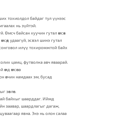
рших тохиолдол байдаг тул үүнээс
мгаалах нь зүйтэй.
й. Өмсч байсан хуучин гутал өмсөх
өмсөөд удаагүй, эсвэл шинэ гутал
тал сонговол илүү тохиромжтой байх
 солих цамц, футволка авч яваарай.
өмд өмсөнө.
н өвчин намдаах эм, бусад
 зөвлөе.
тай байхыг шаарддаг. Иймд
йн заавар, шаардлагыг дагаж,
цуваагаар явна. Энэ нь олон салаа