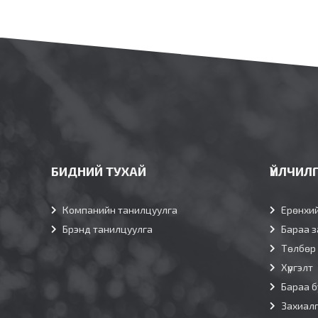
БИДНИЙ ТУХАЙ
ҮЙЛЧИЛ
Компанийн танилцуулга
Ерөнхи
Брэнд танилцуулга
Бараа з
Төлбөр
Хүргэлт
Бараа б
Захиал