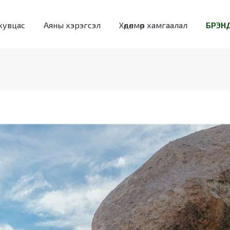
хувцас
Аяны хэрэгсэл
Хөдөлмөр хамгаалал
БРЭНД