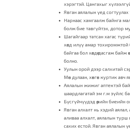
хэрэгтэй. Цангахыг хүлээлгү
Явган аялалын үед согтуулах 
Нарнаас хамгаалж байнга малг
болж бие тавгүйтэх, дотор му
Шагайгаар татсан хагас түрийт
хөлд илүү амар тохиромжтой бай
байгаа бол хөлдөө дасгаж байж
болно.
Уулын орой дээр салхитай сэрү
Мөн дулаан, хөнгөн куртик авч я
Аялалын жижиг аптектэй байх 
шаардлагатай эм г.м зүйлс ба
Бүсгүйчүүдэд өөрийн биеийн он
Явган алхалт нь хэдий аялал
аливаа алхалт, аялалын турш
сахих естой. Явган аялалын ү