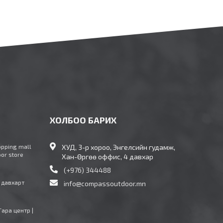
ХОЛБОО БАРИХ
opping mall
ХУД, 3-р хороо, Энгелсийн гудамж,
oor store
Хан-Өргөө оффис, 4 давхар
(+976) 344488
4 давхарт
info@compassoutdoor.mn
Тара центр |