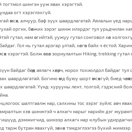
й тогтмол шингэн ууж явах хэрэгтэй.
ундаа огт хэрэглэхгүй.
ай өмсөх, алчуур, баф зүүх шаардлагатай. Аялалын үед на
ухай оргих, бөөлжих зэрэг шинж илэрдэг тул урьдчилан ха
эй гутал, нам өсгийтэй, уужуу гутал сонговол хөл холгохгү
даг. Гол нь гутал арзгар ултай, хөнгөн байх ч ёстой. Харин 
 өмсөх хэрэгтэй. Болж өгвөл зориулалтын Hiking, trekking гу
үн байдаг бөгөөд аялагч хөлөрч, норох тохиолдол байдаг тул
вах шаардлагатай. Богино өмд буюу шорт өмсөхгүй, биед чөлөөтэй 
шаардлагатай. Үүнд: хурууны лент, толгой, гэдэсний боло
йна.
цлогоос шалтгаалж нар, салхины тос зэрэг зүйлс авч явахыг
, амралтын хэв шинжтэй ч алхагч нарыг нарийн дэг журам
 гишүүд, дэмжигчид, шинээр алхагч нар клубын удирдагчи
ед тарж бутран явахгүй, зөвхөн тэмдэглээгээ бүхий жимээр 