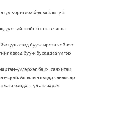
туу хориглох бөгөөд зайлшгүй
уш, уух зүйлсийг бэлтгэж явна.
хийж цүнхлээд бууж ирсэн хойноо
огийг аваад бууж бусаддаа үлгэр
, нартай-үүлэрхэг байх, салхитай
 өмсөөрэй. Аялалын явцад санамсар
уцлага байдаг тул анхаарал