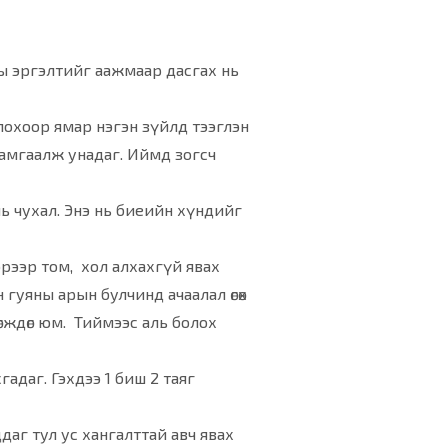
ны эргэлтийг аажмаар дасгах нь
олохоор ямар нэгэн зүйлд тээглэн
 хамгаалж унадаг. Иймд зогсч
 нь чухал. Энэ нь биеийн хүндийг
бэрээр том, хол алхахгүй явах
 гуяны арын булчинд ачаалал өгөх
гждөг юм. Тиймээс аль болох
гадаг. Гэхдээ 1 биш 2 таяг
даг тул ус хангалттай авч явах