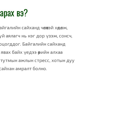
аарах вэ?
алийн сайханд чөлөөтэй хөдөлж,
й аялагч нь нэг дор үзэж, сонсч,
ооцогддог. Байгалийн сайханд
вах байх үедээ өөрийн алхаа
өр тутмын ажлын стресс, хотын дуу
сайхан амралт болно.