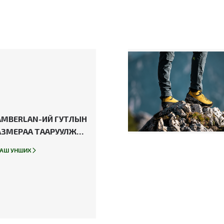
AMBERLAN-ИЙ ГУТЛЫН
АЗМЕРАА ТААРУУЛЖ
ВАХ ЗААВАР
АШ УНШИХ