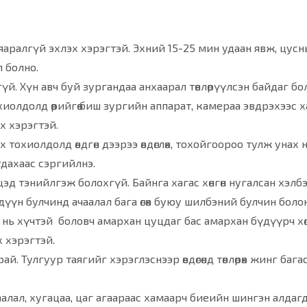
 яаралгүй эхлэх хэрэгтэй. Эхний 15-25 мин удаан явж, цус
 болно.
үй. Хүн авч буй зургандаа анхаарал төвлөрүүлсэн байдаг б
охиолдолд өөрийгөө биш зургийн аппарат, камераа эвдрэхээс
х хэрэгтэй.
 тохиолдолд өвдгөн дээрээ өвдөглөх, тохойгоороо тулж унах
дахаас сэргийлнэ.
гүйцэд тэнийлгэж болохгүй. Байнга хагас хөнгөн нугалсан хэл
дүүн булчинд ачаалал бага өгөх буюу шилбэний булчин болон
 нь хүчтэй боловч амархан цуцдаг бас амархан бүдүүрч хө
х хэрэгтэй.
й. Тулгуур таягийг хэрэглэснээр өвдөгөнд төвлөрөх жинг багас
алал, хугацаа, цаг агаараас хамаарч биеийн шингэн алдагд