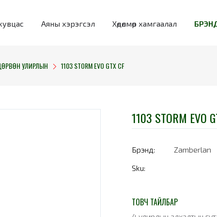
хувцас
Аяны хэрэгсэл
Хөдөлмөр хамгаалал
БРЭНД
ДӨРВӨН УЛИРЛЫН
1103 STORM EVO GTX CF
1103 STORM EVO G
Брэнд:
Zamberlan
Sku:
ТОВЧ ТАЙЛБАР
4 улирлын алхалтын гут