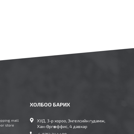
ХОЛБОО БАРИХ
opping mall
ХУД, 3-р хороо, Энгелсийн гудамж,
oor store
Хан-Өргөө оффис, 4 давхар