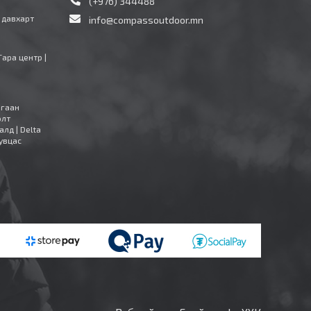
(+976) 344488
4 давхарт
info@compassoutdoor.mn
Тара центр |
агаан
олт
алд | Delta
увцас