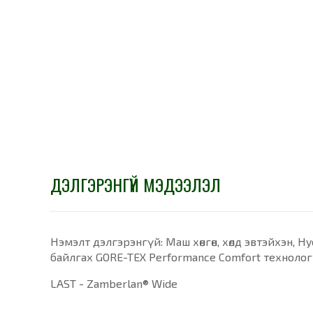
ДЭЛГЭРЭНГҮЙ МЭДЭЭЛЭЛ
Нэмэлт дэлгэрэнгүй: Маш хөнгөн, хөлд эвтэйхэн, 
байлгах GORE-TEX Performance Comfort технологи
LAST - Zamberlan® Wide