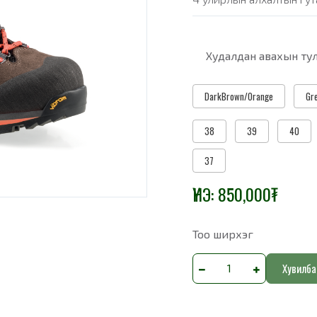
Худалдан авахын тул
DarkBrown/Orange
Gr
38
39
40
37
ҮНЭ:
850,000
₮
Тоо ширхэг
Хувилба