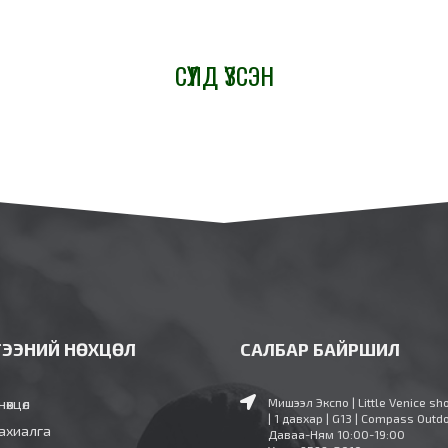
СҮҮЛД ҮЗСЭН
ГЭЭНИЙ НӨХЦӨЛ
САЛБАР БАЙРШИЛ
нөхцөл
Мишээл Экспо | Little Venice sh
| 1 давхар | G13 | Compass Outd
ахиалга
Даваа-Ням 10:00-19:00