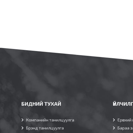
БИДНИЙ ТУХАЙ
ҮЙЛЧИЛ
Компанийн танилцуулга
Ерөнхий 
Брэнд танилцуулга
Бараа з