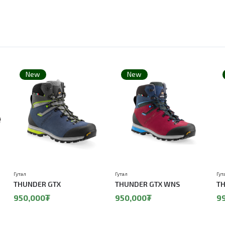
New
New
Гутал
Гутал
Гут
THUNDER GTX
THUNDER GTX WNS
TH
950,000₮
950,000₮
9