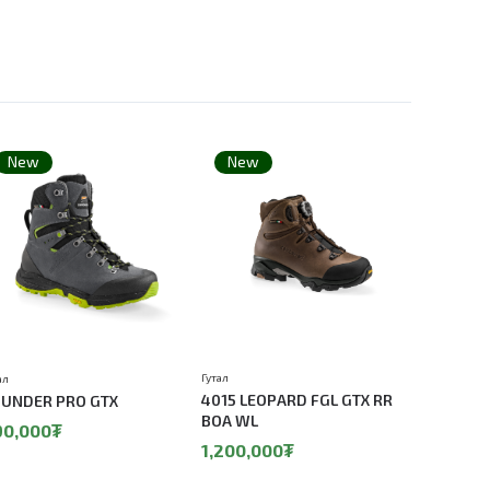
New
New
New
Гутал
Гутал
ал
4015 LEOPARD FGL GTX RR
1107 VIR
UNDER PRO GTX
BOA WL
850,00
90,000₮
1,200,000₮