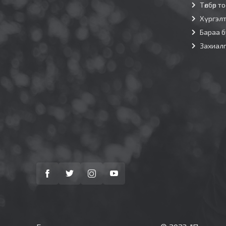
Төлбөр т
Хүргэл
Бараа б
Захиал