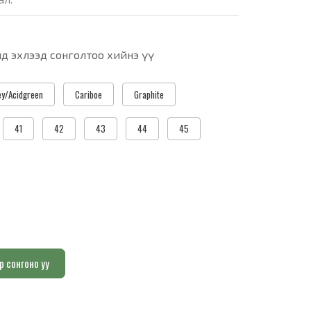
д эхлээд сонголтоо хийнэ үү
ey/Acidgreen
Cariboe
Graphite
41
42
43
44
45
р сонгоно уу