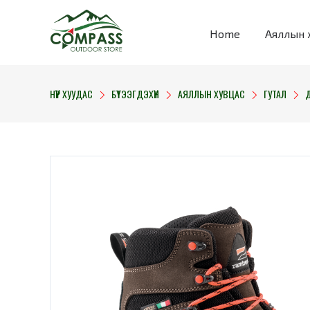
Home
Аяллын 
НҮҮР ХУУДАС
БҮТЭЭГДЭХҮҮН
АЯЛЛЫН ХУВЦАС
ГУТАЛ