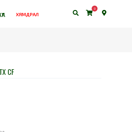
0
ҮҮД
ХЯМДРАЛ
TX CF
ал.