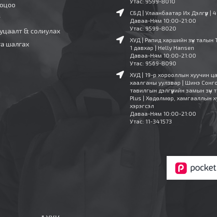
Утас: 9599-8010
ооцоо
СБД | Улаанбаатар Их Дэлгүүр | 
т
Даваа-Ням 10:00-21:00
Утас: 9599-8020
уцаалт & солиулах
ХУД | Рапид харшийн зүүн талын 
га шалгах
1 давхар | Helly Hansen
Даваа-Ням 10:00-21:00
Утас: 9569-8090
ХУД | 19-р хорооллын хуучин ц
хаалганы уулзвар | Шинэ Сонг
тавилгын дэлгүүрийн замын зүүн т
Plus | Хөдөлмөр, хамгааллын х
хэрэгсэл
Даваа-Ням 10:00-21:00
Утас: 11-341573