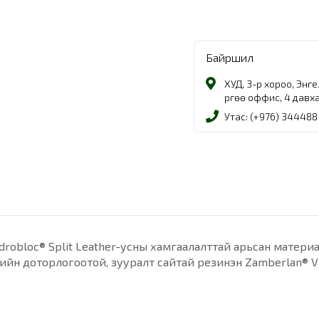
Байршил
ХУД, 3-р хороо, Энг
Өргөө оффис, 4 давх
Утас: (+976) 344488
Hydrobloc® Split Leather-усны хамгаалалттай арьсан матери
йн доторлогоотой, зууралт сайтай резинэн Zamberlan® Vib