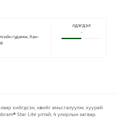
Үлдэгдэл
-
елсийн гудамж, Хан-
ар
алаар хийгдсэн, хөлийг амьсгалуулж, хуурай
ram® Star Lite ултай, 4 улирлын загвар.