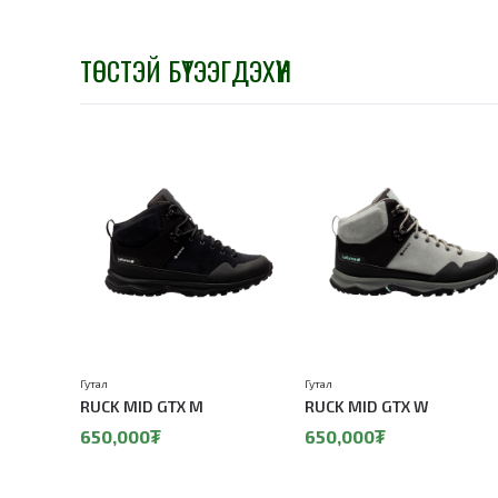
ТӨСТЭЙ БҮТЭЭГДЭХҮҮН
Гутал
Гутал
RUCK MID GTX M
RUCK MID GTX W
650,000₮
650,000₮