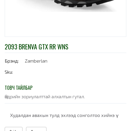
2093 BRENVA GTX RR WNS
Брэнд:
Zamberlan
Sku:
ТОВЧ ТАЙЛБАР
Өндрийн зориулалттай алхалтын гутал.
Худалдан авахын тулд эхлээд сонголтоо хийнэ үү