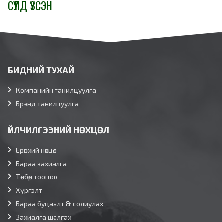
СҮҮЛД ҮЗСЭН
БИДНИЙ ТУХАЙ
Компанийн танилцуулга
Брэнд танилцуулга
ҮЙЛЧИЛГЭЭНИЙ НӨХЦӨЛ
Ерөнхий нөхцөл
Бараа захиалга
Төлбөр тооцоо
Хүргэлт
Бараа буцаалт & солиулах
Захиалга шалгах