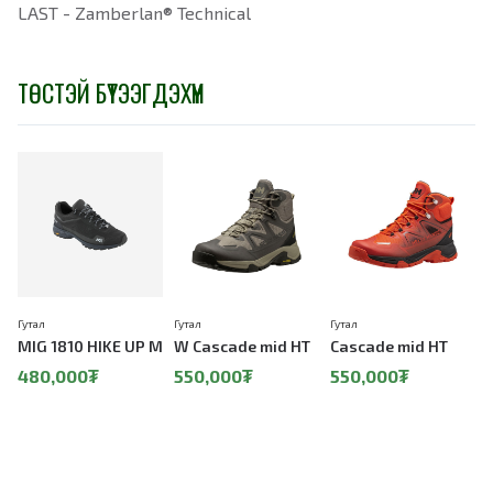
LAST - Zamberlan® Technical
ТӨСТЭЙ БҮТЭЭГДЭХҮҮН
Гутал
Гутал
Гутал
А
MIG 1810 HIKE UP M
W Cascade mid HT
Cascade mid HT
480,000₮
550,000₮
550,000₮