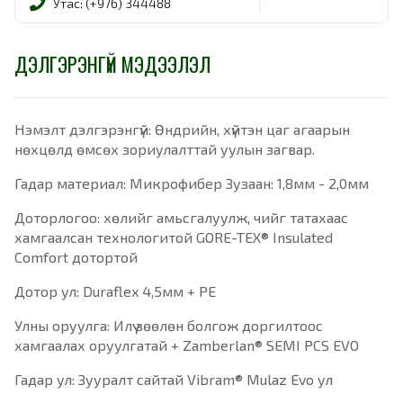
Утас: (+976) 344488
ДЭЛГЭРЭНГҮЙ МЭДЭЭЛЭЛ
Нэмэлт дэлгэрэнгүй: Өндрийн, хүйтэн цаг агаарын
нөхцөлд өмсөх зориулалттай уулын загвар.
Гадар материал: Микрофибер Зузаан: 1,8мм - 2,0мм
Доторлогоо: хөлийг амьсгалуулж, чийг татахаас
хамгаалсан технологитой GORE-TEX® Insulated
Comfort дотортой
Дотор ул: Duraflex 4,5мм + PE
Улны оруулга: Илүү зөөлөн болгож доргилтоос
хамгаалах оруулгатай + Zamberlan® SEMI PCS EVO
Гадар ул: Зууралт сайтай Vibram® Mulaz Evo ул