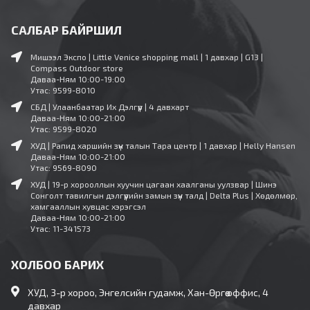
САЛБАР БАЙРШИЛ
Мишээл Экспо | Little Venice shopping mall | 1 давхар | G13 |
Compass Outdoor store
Даваа-Ням 10:00-19:00
Утас: 9599-8010
СБД | Улаанбаатар Их Дэлгүүр | 4 давхарт
Даваа-Ням 10:00-21:00
Утас: 9599-8020
ХУД | Рапид харшийн зүүн талын Тара центр | 1 давхар | Helly Hansen
Даваа-Ням 10:00-21:00
Утас: 9569-8090
ХУД | 19-р хорооллын хуучин цагаан хаалганы уулзвар | Шинэ
Сонголт тавилгын дэлгүүрийн замын зүүн талд | Delta Plus | Хөдөлмөр,
хамгааллын хувцас хэрэгсэл
Даваа-Ням 10:00-21:00
Утас: 11-341573
ХОЛБОО БАРИХ
ХУД, 3-р хороо, Энгелсийн гудамж, Хан-Өргөө оффис, 4
давхар