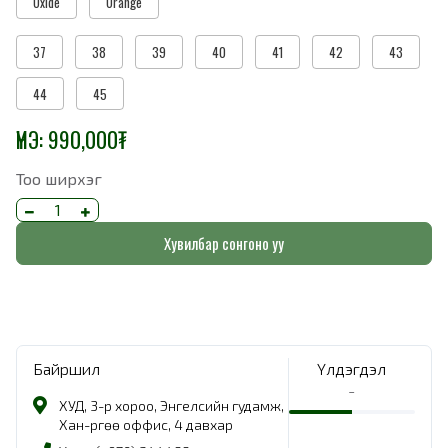
Oxide
Orange
37
38
39
40
41
42
43
44
45
ҮНЭ:
990,000
₮
Тоо ширхэг
Хувилбар сонгоно уу
Байршил
Үлдэгдэл
-
ХУД, 3-р хороо, Энгелсийн гудамж,
Хан-Өргөө оффис, 4 давхар