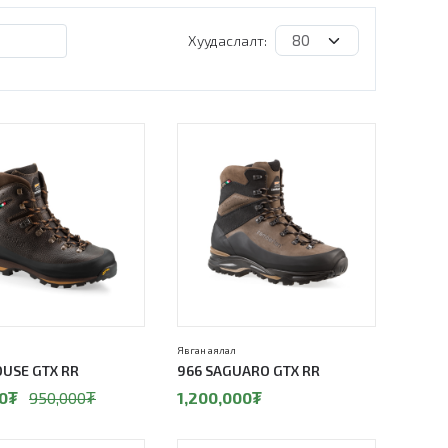
Хуудаслалт:
Явган аялал
OUSE GTX RR
966 SAGUARO GTX RR
0
₮
950,000
₮
1,200,000
₮