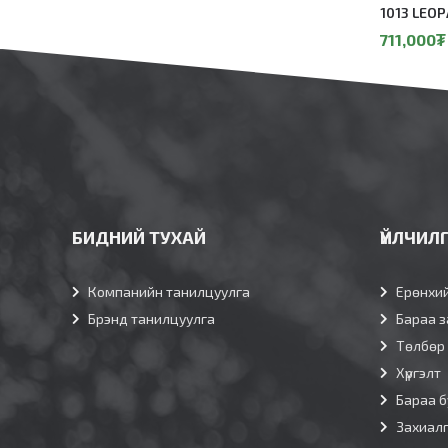
1013 LEO
711,000
₮
БИДНИЙ ТУХАЙ
ҮЙЛЧИЛ
Компанийн танилцуулга
Ерөнхи
Брэнд танилцуулга
Бараа з
Төлбөр
Хүргэлт
Бараа б
Захиал