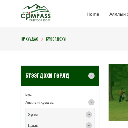
Home
Аяллын 
НҮҮР ХУУДАС
БҮТЭЭГДЭХҮҮН
БҮТЭЭГДЭХҮҮН ТӨРЛҮҮД
Бүгд
Аяллын хувцас
Хүрэм
Цамц