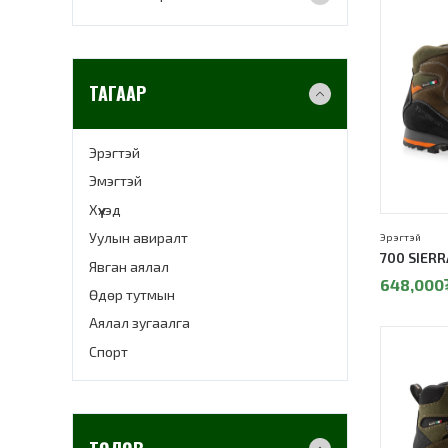
10%
ТАГААР
Эрэгтэй
Эмэгтэй
Хүүхэд
Уулын авиралт
Эрэгтэй
700 SIERR
Явган аялал
648,000
Өдөр тутмын
Аялал зугаалга
Спорт
10%