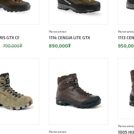
Явган аялал
Явган аяла
IS GTX CF
1114 CENGIA LITE GTX
1113 CE
790,000
₮
890,000
₮
950,00
Явган аяла
1005 H
Явган аялал