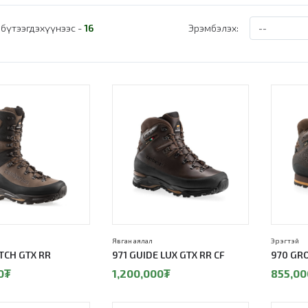
бүтээгдэхүүнээс -
16
Эрэмбэлэх:
10%
Явган аялал
Эрэгтэй
TCH GTX RR
971 GUIDE LUX GTX RR CF
970 GR
0
₮
1,200,000
₮
855,00