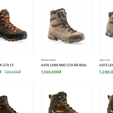
Явган аялал
Эрэгтэй
A GTX CF
4014 LYNX MID GTX RR BOA
4013 L
₮
720,000
₮
1,100,000
₮
1,200,