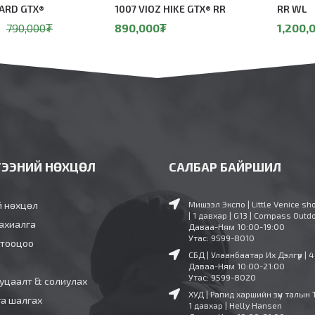
PARD GTX®
1007 VIOZ HIKE GTX® RR
RR WL
790,000
₮
890,000
₮
1,200,
ГЭЭНИЙ НӨХЦӨЛ
САЛБАР БАЙРШИЛ
й нөхцөл
Мишээл Экспо | Little Venice sh
| 1 давхар | G13 | Compass Outd
ахиалга
Даваа-Ням 10:00-19:00
Утас: 9599-8010
 тооцоо
СБД | Улаанбаатар Их Дэлгүүр | 
Даваа-Ням 10:00-21:00
Утас: 9599-8020
уцаалт & солиулах
ХУД | Рапид харшийн зүүн талын 
га шалгах
1 давхар | Helly Hansen