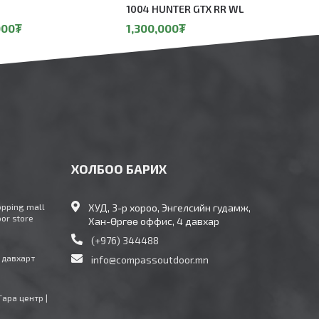
1004 HUNTER GTX RR WL
000
₮
1,300,000
₮
ХОЛБОО БАРИХ
opping mall
ХУД, 3-р хороо, Энгелсийн гудамж,
oor store
Хан-Өргөө оффис, 4 давхар
(+976) 344488
4 давхарт
info@compassoutdoor.mn
Тара центр |