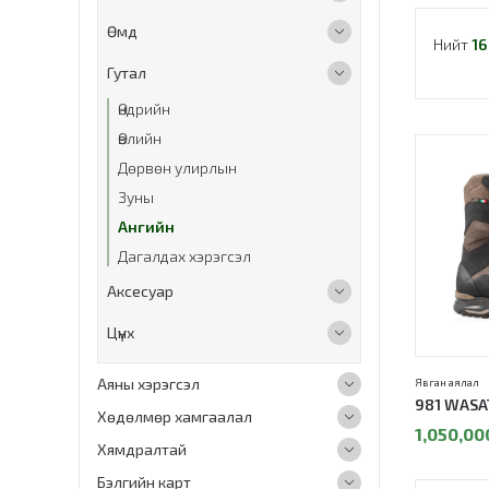
Өмд
Нийт
16
Гутал
Өндрийн
Өвлийн
Дөрвөн улирлын
Зуны
Ангийн
Дагалдах хэрэгсэл
Аксесуар
Цүнх
Аяны хэрэгсэл
Явган аялал
981 WASA
Хөдөлмөр хамгаалал
1,050,00
Хямдралтай
Бэлгийн карт