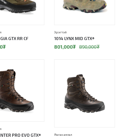
л
Эрэгтэй
NGIA GTX RR CF
1014 LYNX MID GTX®
0
₮
801,000
₮
890,000
₮
л
UNTER PRO EVO GTX®
Явган аялал