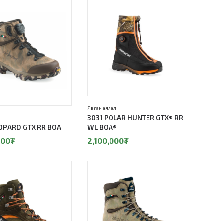
Явган аялал
3031 POLAR HUNTER GTX® RR
EOPARD GTX RR BOA
WL BOA®
000
₮
2,100,000
₮
10%