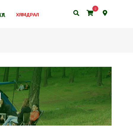
0
ҮҮД
ХЯМДРАЛ
Н