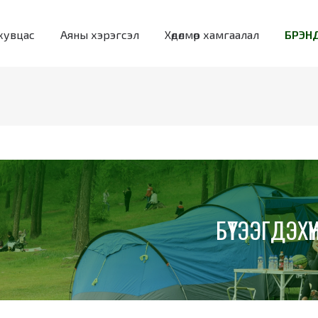
хувцас
Аяны хэрэгсэл
Хөдөлмөр хамгаалал
БРЭНД
БҮТЭЭГДЭХҮҮ