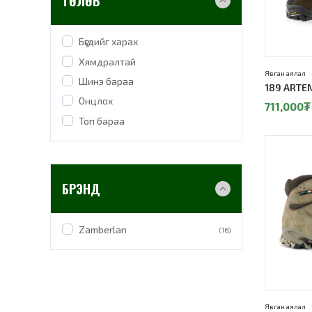
ТӨЛӨВ
Бүгдийг харах
Хямдралтай
Явган аялал
Шинэ бараа
189 ARTEM
Онцлох
711,000
₮
Топ бараа
10%
БРЭНД
Zamberlan
(16)
Явган аялал