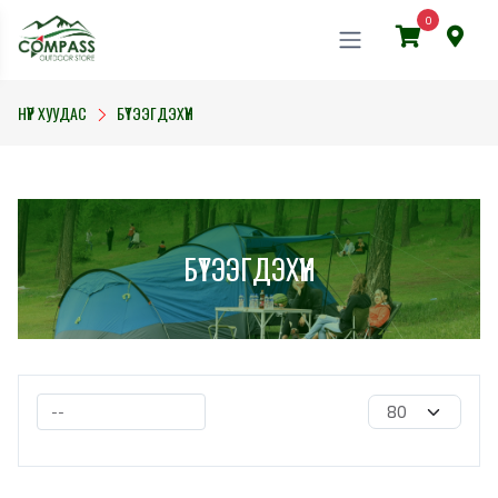
0
НҮҮР ХУУДАС
БҮТЭЭГДЭХҮҮН
БҮТЭЭГДЭХҮҮН