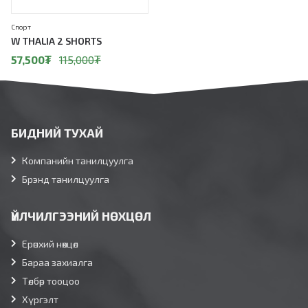
Спорт
W THALIA 2 SHORTS
57,500
₮
115,000
₮
БИДНИЙ ТУХАЙ
Компанийн танилцуулга
Брэнд танилцуулга
ҮЙЛЧИЛГЭЭНИЙ НӨХЦӨЛ
Ерөнхий нөхцөл
Бараа захиалга
Төлбөр тооцоо
Хүргэлт