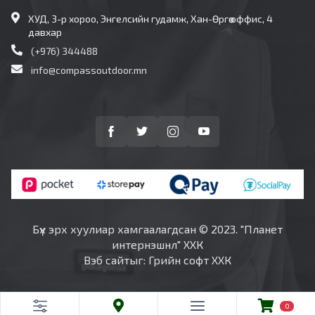
ХУД, 3-р хороо, Энгелсийн гудамж, Хан-Өргөө оффис, 4
давхар
(+976) 344488
info@compassoutdoor.mn
Бүх эрх хуулиар хамгаалагдсан © 2023. "Планет
интернэшнл" ХХК
Вэб сайт
ыг:
Грийн софт ХХК
0
0