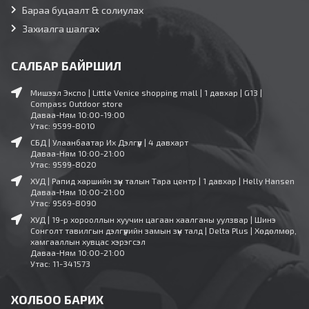
Бараа буцаалт & солиулах
Захиалга шалгах
САЛБАР БАЙРШИЛ
Мишээл Экспо | Little Venice shopping mall | 1 давхар | G13 |
Compass Outdoor store
Даваа-Ням 10:00-19:00
Утас: 9599-8010
СБД | Улаанбаатар Их Дэлгүүр | 4 давхарт
Даваа-Ням 10:00-21:00
Утас: 9599-8020
ХУД | Рапид харшийн зүүн талын Тара центр | 1 давхар | Helly Hansen
Даваа-Ням 10:00-21:00
Утас: 9569-8090
ХУД | 19-р хорооллын хуучин цагаан хаалганы уулзвар | Шинэ
Сонголт тавилгын дэлгүүрийн замын зүүн талд | Delta Plus | Хөдөлмөр,
хамгааллын хувцас хэрэгсэл
Даваа-Ням 10:00-21:00
Утас: 11-341573
ХОЛБОО БАРИХ