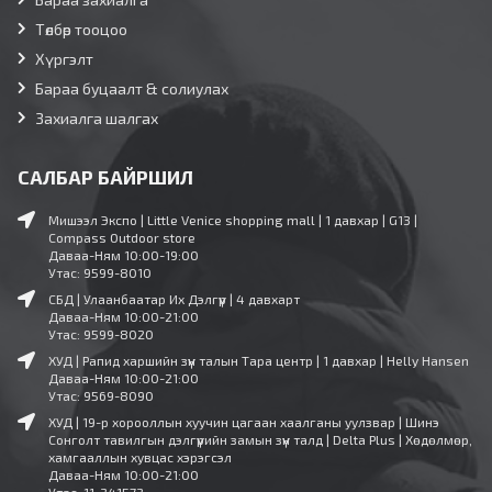
Төлбөр тооцоо
Хүргэлт
Бараа буцаалт & солиулах
Захиалга шалгах
САЛБАР БАЙРШИЛ
Мишээл Экспо | Little Venice shopping mall | 1 давхар | G13 |
Compass Outdoor store
Даваа-Ням 10:00-19:00
Утас: 9599-8010
СБД | Улаанбаатар Их Дэлгүүр | 4 давхарт
Даваа-Ням 10:00-21:00
Утас: 9599-8020
ХУД | Рапид харшийн зүүн талын Тара центр | 1 давхар | Helly Hansen
Даваа-Ням 10:00-21:00
Утас: 9569-8090
ХУД | 19-р хорооллын хуучин цагаан хаалганы уулзвар | Шинэ
Сонголт тавилгын дэлгүүрийн замын зүүн талд | Delta Plus | Хөдөлмөр,
хамгааллын хувцас хэрэгсэл
Даваа-Ням 10:00-21:00
Утас: 11-341573