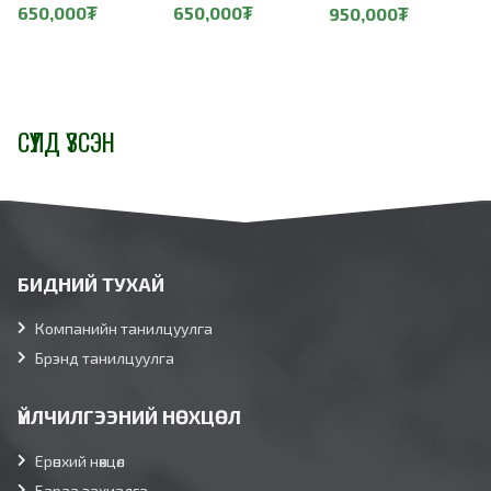
650,000₮
650,000₮
950,000₮
СҮҮЛД ҮЗСЭН
БИДНИЙ ТУХАЙ
Компанийн танилцуулга
Брэнд танилцуулга
ҮЙЛЧИЛГЭЭНИЙ НӨХЦӨЛ
Ерөнхий нөхцөл
Бараа захиалга