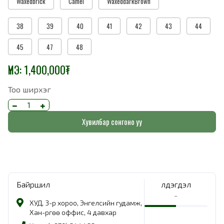
Waxedbrick
Camel
WaxeddarkBrown
38
39
40
41
42
43
44
45
47
48
ҮНЭ:
1,400,000
₮
Тоо ширхэг
Хувилбар сонгоно уу
Байршил
Үлдэгдэл
-
ХУД, 3-р хороо, Энгелсийн гудамж,
Хан-Өргөө оффис, 4 давхар