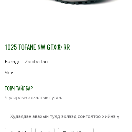
1025 TOFANE NW GTX® RR
Брэнд:
Zamberlan
Sku:
ТОВЧ ТАЙЛБАР
4 улирлын алхалтын гутал.
Худалдан авахын тулд эхлээд сонголтоо хийнэ үү