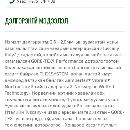
Утас: (+976) 344488
ДЭЛГЭРЭНГҮЙ МЭДЭЭЛЭЛ
Нэмэлт дэлгэрэнгүй: 2,6 - 2,8мм-ын зузаантай, усны
хамгаалалттай сайн чанарын цэвэр арьсан /Tuscany
Italy/ / гадартай, хөлийг амьсгалуулж, чийг татахаас
хамгаалсан GORE-TEX® Performance доторлогоотой.
Хөлд алхахад эвтэйхэн, зөөлөн болгох гутлын шагай
хэсэгт байрлах FLEX SYSTEM, өргөн хөлтэй хүмүүст
өмсөхөд эвтэйхэн байлгах Zamberlan® Vibram®
NorTrack хийцийн гадар ултай. Norwegian Welted
Technology- Норвегийн эртний хөвөөлөн оёх
технологи ашиглан хийсэн, 4 улирлын уулын гутал.
Уулын явган аяллын олон удаагийн шагналт гутал. -
Италийн Tuscany-н цэвэр арьсан материалтай - GORE-
TEX- ус нэвтрүүлдэггүй, амьсгалах боломж олгох
технологийн доторлогоо - Хоншоор хэсэгт гутлыг