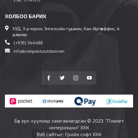
ХОЛБОО БАРИХ
ХУД, 3-р хороо, Энгелсийн гудамж, Хан-Өргөө оффис, 4
давхар
(+976) 344488
info@compassoutdoor.mn
Бүх эрх хуулиар хамгаалагдсан © 2023. "Планет
интернэшнл" ХХК
Вэб сайт
ыг:
Грийн софт ХХК