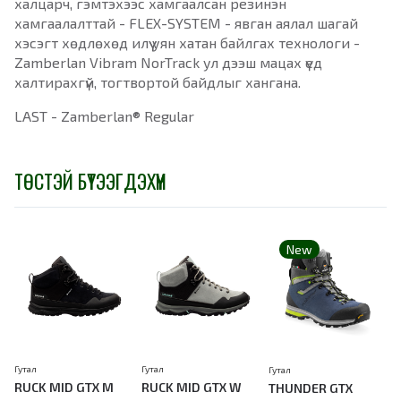
халцарч, гэмтэхээс хамгаалсан резинэн
хамгаалалттай - FLEX-SYSTEM - явган аялал шагай
хэсэгт хөдлөхөд илүү уян хатан байлгах технологи -
Zamberlan Vibram NorTrack ул дээш мацах үед
халтирахгүй, тогтвортой байдлыг хангана.
LAST - Zamberlan® Regular
ТӨСТЭЙ БҮТЭЭГДЭХҮҮН
New
Гутал
Гутал
Гутал
Г
RUCK MID GTX M
RUCK MID GTX W
THUNDER GTX