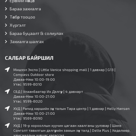
Ерөнхий нөхцөл
Бараа захиалга
Төлбөр тооцоо
Хүргэлт
Бараа буцаалт & солиулах
Захиалга шалгах
САЛБАР БАЙРШИЛ
Мишээл Экспо | Little Venice shopping mall | 1 давхар | G13 |
Compass Outdoor store
Даваа-Ням 10:00-19:00
Утас: 9599-8010
СБД | Улаанбаатар Их Дэлгүүр | 4 давхарт
Даваа-Ням 10:00-21:00
Утас: 9599-8020
ХУД | Рапид харшийн зүүн талын Тара центр | 1 давхар | Helly Hansen
Даваа-Ням 10:00-21:00
Утас: 9569-8090
ХУД | 19-р хорооллын хуучин цагаан хаалганы уулзвар | Шинэ
Сонголт тавилгын дэлгүүрийн замын зүүн талд | Delta Plus | Хөдөлмөр,
хамгааллын хувцас хэрэгсэл