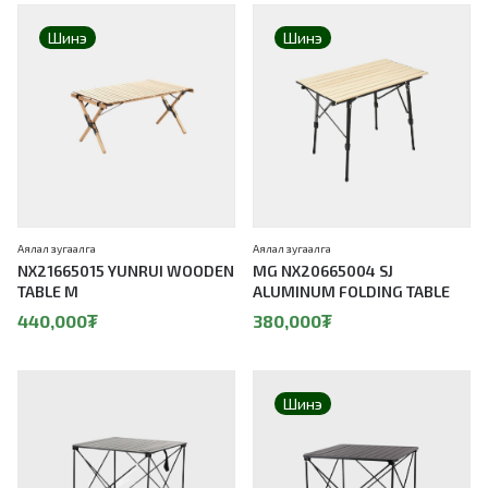
Шинэ
Шинэ
Аялал зугаалга
Аялал зугаалга
NX21665015 YUNRUI WOODEN
MG NX20665004 SJ
TABLE M
ALUMINUM FOLDING TABLE
440,000
₮
380,000
₮
Шинэ