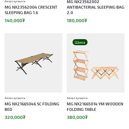
MG NX23562002
Аялал зугаалга
MG NX23562004 CRESCENT
ANTIBACTERIAL SLEEPING BAG
SLEEPING BAG 1.6
2.0
140,000
₮
180,000
₮
Шинэ
Аялал зугаалга
Аялал зугаалга
MG NX21665046 SC FOLDING
MG NX21665014 YM WOODEN
BED
FOLDING TABLE
320,000
₮
380,000
₮