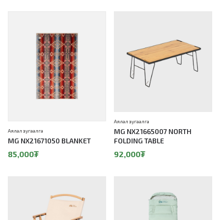
Аялал зугаалга
MG NX21665007 NORTH
Аялал зугаалга
MG NX21671050 BLANKET
FOLDING TABLE
85,000
₮
92,000
₮