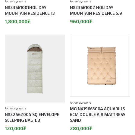
Аялал зугаалга
Аялал зугаалга
NX23661001HOLIDAY
NX23661002 HOLIDAY
MOUNTAIN RESIDENCE 13
MOUNTAIN RESIDENCE 5.9
1,800,000
₮
960,000
₮
Аялал зугаалга
MG NX19663004 AQUARIUS
Аялал зугаалга
NX22562004 SQ ENVELOPE
6CM DOUBLE AIR MATTRESS
SLEEPING BAG 1.8
SAND
120,000
₮
280,000
₮