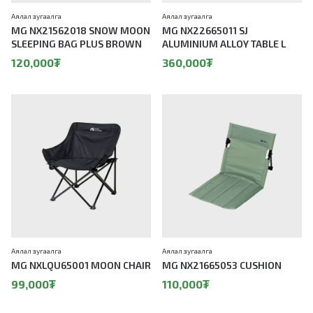
Аялал зугаалга
Аялал зугаалга
MG NX21562018 SNOW MOON
MG NX22665011 SJ
SLEEPING BAG PLUS BROWN
ALUMINIUM ALLOY TABLE L
120,000
₮
360,000
₮
Аялал зугаалга
Аялал зугаалга
MG NXLQU65001 MOON CHAIR
MG NX21665053 CUSHION
99,000
₮
110,000
₮