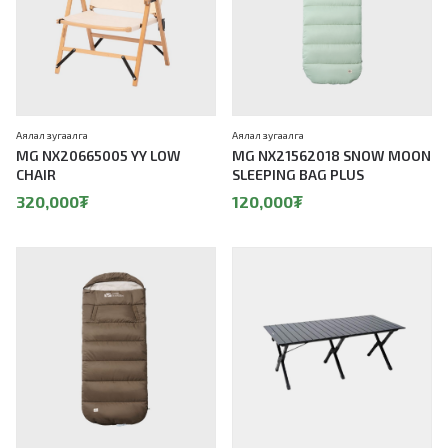
Аялал зугаалга
Аялал зугаалга
MG NX20665005 YY LOW
MG NX21562018 SNOW MOON
CHAIR
SLEEPING BAG PLUS
320,000
₮
120,000
₮