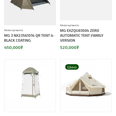
Аялал зугаалга
MG EXZQU61004 ZERO
Аялал зугаалга
MG 3 NX23561014 QR TENT 4-
AUTOMATIC TENT-FAMILY
BLACK COATING
VERSION
450,000
₮
520,000
₮
Шинэ