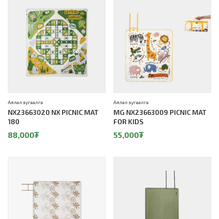
Аялал зугаалга
Аялал зугаалга
NX23663020 NX PICNIC MAT
MG NX23663009 PICNIC MAT
180
FOR KIDS
88,000
₮
55,000
₮