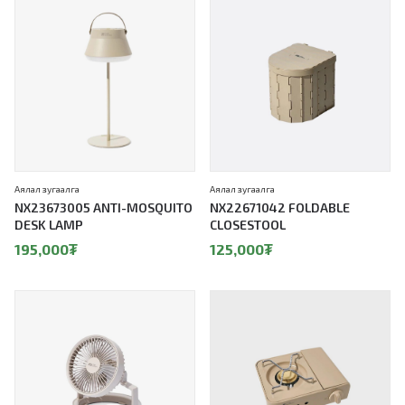
Аялал зугаалга
Аялал зугаалга
NX23673005 ANTI-MOSQUITO
NX22671042 FOLDABLE
DESK LAMP
CLOSESTOOL
195,000
₮
125,000
₮