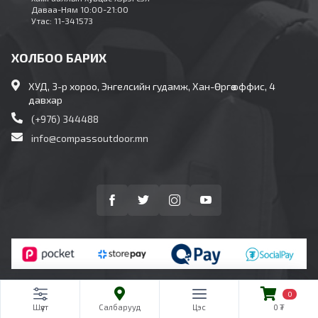
Даваа-Ням 10:00-21:00
Утас: 11-341573
ХОЛБОО БАРИХ
ХУД, 3-р хороо, Энгелсийн гудамж, Хан-Өргөө оффис, 4
давхар
(+976) 344488
info@compassoutdoor.mn
0
0
Бүх эрх хуулиар хамгаалагдсан © 2023. "Планет
Шүүлт
Ангилал
Салбарууд
Цэс
Цэс
0
0 ₮
интернэшнл" ХХК