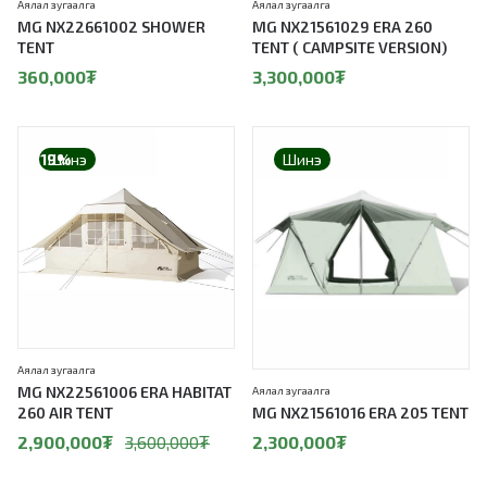
Аялал зугаалга
Аялал зугаалга
MG NX22661002 SHOWER
MG NX21561029 ERA 260
TENT
TENT ( CAMPSITE VERSION)
360,000
₮
3,300,000
₮
19%
Шинэ
Шинэ
Аялал зугаалга
MG NX22561006 ERA HABITAT
Аялал зугаалга
260 AIR TENT
MG NX21561016 ERA 205 TENT
2,900,000
₮
3,600,000
₮
2,300,000
₮