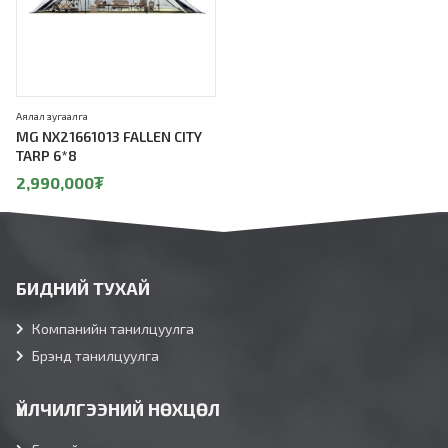
Аялал зугаалга
MG NX21661013 FALLEN CITY
TARP 6*8
2,990,000
₮
БИДНИЙ ТУХАЙ
Компанийн танилцуулга
Брэнд танилцуулга
ҮЙЛЧИЛГЭЭНИЙ НӨХЦӨЛ