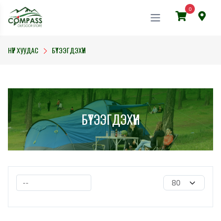
0
НҮҮР ХУУДАС
БҮТЭЭГДЭХҮҮН
БҮТЭЭГДЭХҮҮН