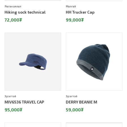
Явган аялал
Малгай
Hiking sock technical
HH Trucker Cap
72,000
₮
99,000
₮
Эрэгтэй
Эрэгтэй
MIV6536 TRAVEL CAP
DERRY BEANIE M
95,000
₮
59,000
₮