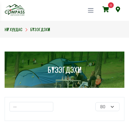
0
НҮҮР ХУУДАС
БҮТЭЭГДЭХҮҮН
БҮТЭЭГДЭХҮҮН