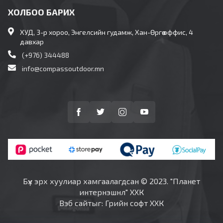
ХОЛБОО БАРИХ
ХУД, 3-р хороо, Энгелсийн гудамж, Хан-Өргөө оффис, 4
давхар
(+976) 344488
info@compassoutdoor.mn
Бүх эрх хуулиар хамгаалагдсан © 2023. "Планет
интернэшнл" ХХК
Вэб сайт
ыг:
Грийн софт ХХК