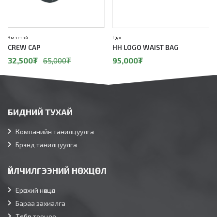
Эмэгтэй
Цүнх
CREW CAP
HH LOGO WAIST BAG
32,500
₮
65,000
₮
95,000
₮
БИДНИЙ ТУХАЙ
Компанийн танилцуулга
Брэнд танилцуулга
ҮЙЛЧИЛГЭЭНИЙ НӨХЦӨЛ
Ерөнхий нөхцөл
Бараа захиалга
Төлбөр тооцоо