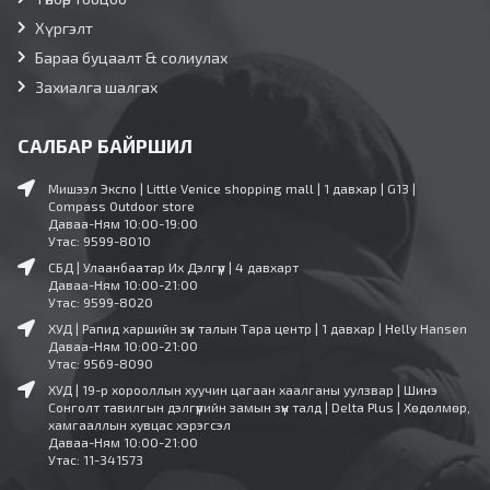
Хүргэлт
Бараа буцаалт & солиулах
Захиалга шалгах
САЛБАР БАЙРШИЛ
Мишээл Экспо | Little Venice shopping mall | 1 давхар | G13 |
Compass Outdoor store
Даваа-Ням 10:00-19:00
Утас: 9599-8010
СБД | Улаанбаатар Их Дэлгүүр | 4 давхарт
Даваа-Ням 10:00-21:00
Утас: 9599-8020
ХУД | Рапид харшийн зүүн талын Тара центр | 1 давхар | Helly Hansen
Даваа-Ням 10:00-21:00
Утас: 9569-8090
ХУД | 19-р хорооллын хуучин цагаан хаалганы уулзвар | Шинэ
Сонголт тавилгын дэлгүүрийн замын зүүн талд | Delta Plus | Хөдөлмөр,
хамгааллын хувцас хэрэгсэл
Даваа-Ням 10:00-21:00
Утас: 11-341573