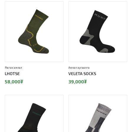
Явган аялал
Аялал зугаалга
LHOTSE
VELETA SOCKS
58,000
₮
39,000
₮