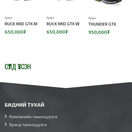
Гутал
Гутал
Гутал
Г
RUCK MID GTX M
RUCK MID GTX W
THUNDER GTX
650,000₮
650,000₮
950,000₮
СҮҮЛД ҮЗСЭН
БИДНИЙ ТУХАЙ
Компанийн танилцуулга
Брэнд танилцуулга