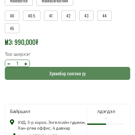
WaxedBrick
WaxedDarkBrown
40
40.5
41
42
43
44
45
ҮНЭ:
990,000
₮
Тоо ширхэг
Хувилбар сонгоно уу
Байршил
Үлдэгдэл
-
ХУД, 3-р хороо, Энгелсийн гудамж,
Хан-Өргөө оффис, 4 давхар