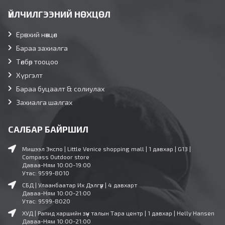
ҮЙЛЧИЛГЭЭНИЙ НӨХЦӨЛ
Ерөнхий нөхцөл
Бараа захиалга
Төлбөр тооцоо
Хүргэлт
Бараа буцаалт & солиулах
Захиалга шалгах
САЛБАР БАЙРШИЛ
Мишээл Экспо | Little Venice shopping mall | 1 давхар | G13 |
Compass Outdoor store
Даваа-Ням 10:00-19:00
Утас: 9599-8010
СБД | Улаанбаатар Их Дэлгүүр | 4 давхарт
Даваа-Ням 10:00-21:00
Утас: 9599-8020
ХУД | Рапид харшийн зүүн талын Тара центр | 1 давхар | Helly Hansen
Даваа-Ням 10:00-21:00