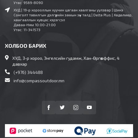
Утас: 9569-8090
ХУД | 19-р хорооллын хуучин цагаан хаалганы уулзвар | Шинэ
Сонголт тавилгын дэлгүүрийн замын зүүн талд | Delta Plus | Хөдөлмөр,
хамгааллын хувцас хэрэгсэл
Даваа-Ням 10:00-21:00
Утас: 11-341573
ХОЛБОО БАРИХ
ХУД, 3-р хороо, Энгелсийн гудамж, Хан-Өргөө оффис, 4
давхар
(+976) 344488
info@compassoutdoor.mn