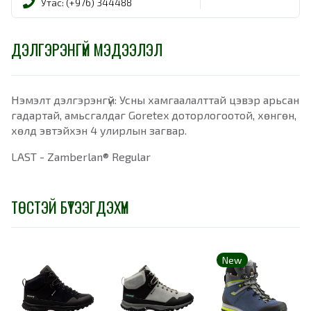
Утас: (+976) 344488
ДЭЛГЭРЭНГҮЙ МЭДЭЭЛЭЛ
Нэмэлт дэлгэрэнгүй: Усны хамгаалалттай цэвэр арьсан
гадартай, амьсгалдаг Goretex доторлогоотой, хөнгөн,
хөлд эвтэйхэн 4 улирлын загвар.
LAST - Zamberlan® Regular
ТӨСТЭЙ БҮТЭЭГДЭХҮҮН
New