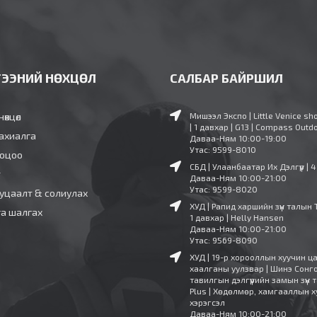
ГЭЭНИЙ НӨХЦӨЛ
САЛБАР БАЙРШИЛ
нөхцөл
Мишээл Экспо | Little Venice sh
| 1 давхар | G13 | Compass Outd
ахиалга
Даваа-Ням 10:00-19:00
Утас: 9599-8010
ооцоо
СБД | Улаанбаатар Их Дэлгүүр | 
т
Даваа-Ням 10:00-21:00
Утас: 9599-8020
уцаалт & солиулах
ХУД | Рапид харшийн зүүн талын 
га шалгах
1 давхар | Helly Hansen
Даваа-Ням 10:00-21:00
Утас: 9569-8090
ХУД | 19-р хорооллын хуучин ц
хаалганы уулзвар | Шинэ Сонг
тавилгын дэлгүүрийн замын зүүн т
Plus | Хөдөлмөр, хамгааллын х
хэрэгсэл
Даваа-Ням 10:00-21:00