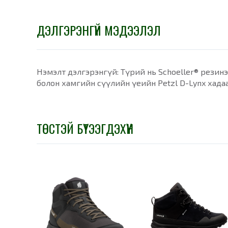
ДЭЛГЭРЭНГҮЙ МЭДЭЭЛЭЛ
Нэмэлт дэлгэрэнгүй: Түрий нь Schoeller® резинэ
болон хамгийн сүүлийн үеийн Petzl D-Lynx хадаа
ТӨСТЭЙ БҮТЭЭГДЭХҮҮН