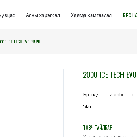
хувцас
Аяны хэрэгсэл
Хөдөлмөр хамгаалал
БРЭНД
000 ICE TECH EVO RR PU
2000 ICE TECH EVO
Брэнд:
Zamberlan
Sku:
ТОВЧ ТАЙЛБАР
Хадан авиралтын гутал.