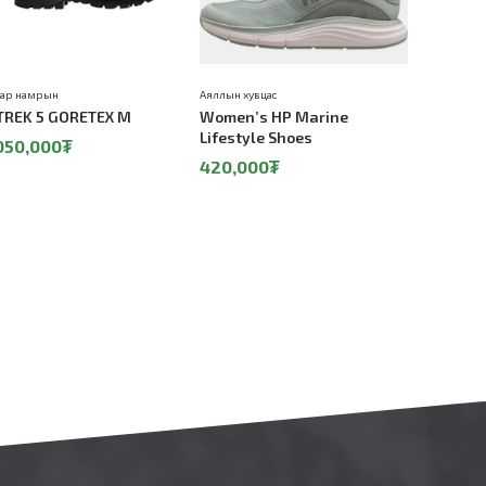
вар намрын
Аяллын хувцас
Аяллын хувц
TREK 5 GORETEX M
Women’s HP Marine
Women's 
Lifestyle Shoes
TECH® Wa
050,000₮
Boots
420,000₮
550,00