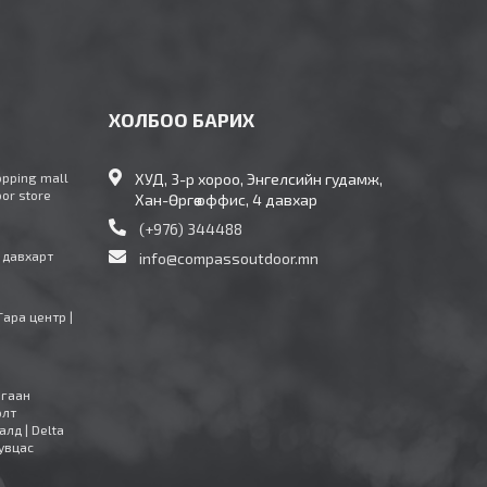
ХОЛБОО БАРИХ
opping mall
ХУД, 3-р хороо, Энгелсийн гудамж,
oor store
Хан-Өргөө оффис, 4 давхар
(+976) 344488
4 давхарт
info@compassoutdoor.mn
Тара центр |
агаан
олт
алд | Delta
увцас