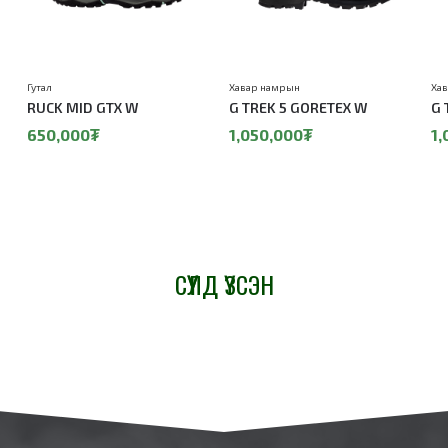
Гутал
Хавар намрын
Ха
RUCK MID GTX W
G TREK 5 GORETEX W
G 
650,000₮
1,050,000₮
1,
СҮҮЛД ҮЗСЭН