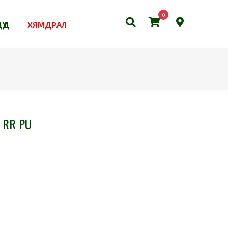
0
ҮҮД
ХЯМДРАЛ
 RR PU