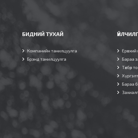
БИДНИЙ ТУХАЙ
ҮЙЛЧИЛ
Компанийн танилцуулга
Ерөнхий 
Брэнд танилцуулга
Бараа з
Төлбөр т
Хүргэл
Бараа б
Захиал