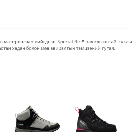
н материалаар хийгдсэн, Special Riri® цахилгаантай, гутл
стай хадан болон мөсөн авиралтын тэмцээний гутал.