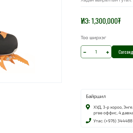
ҮНЭ:
1,300,000
₮
Тоо ширхэг
Сагсанд
Байршил
ХУД, 3-р хороо, Энг
Өргөө оффис, 4 давх
Утас: (+976) 344488