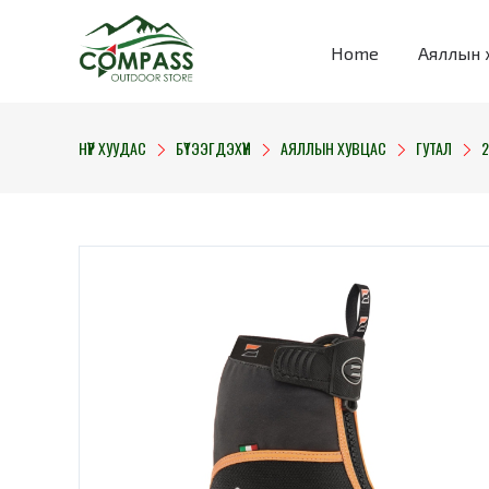
Home
Аяллын 
НҮҮР ХУУДАС
БҮТЭЭГДЭХҮҮН
АЯЛЛЫН ХУВЦАС
ГУТАЛ
2