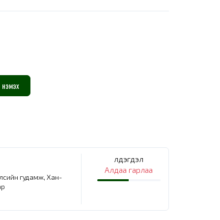
 нэмэх
Үлдэгдэл
Алдаа гарлаа
елсийн гудамж, Хан-
ар