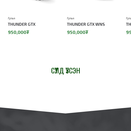
Гутал
Гутал
Гут
THUNDER GTX
THUNDER GTX WNS
TH
950,000₮
950,000₮
9
СҮҮЛД ҮЗСЭН