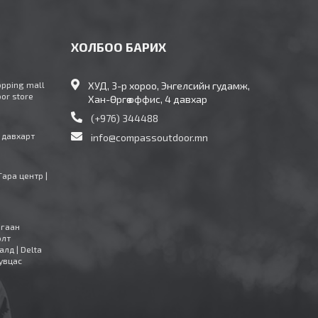
ХОЛБОО БАРИХ
opping mall
ХУД, 3-р хороо, Энгелсийн гудамж,
oor store
Хан-Өргөө оффис, 4 давхар
(+976) 344488
4 давхарт
info@compassoutdoor.mn
Тара центр |
агаан
олт
алд | Delta
увцас