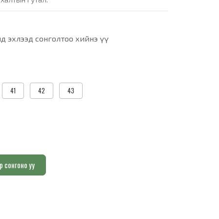
д эхлээд сонголтоо хийнэ үү
41
42
43
р сонгоно уу