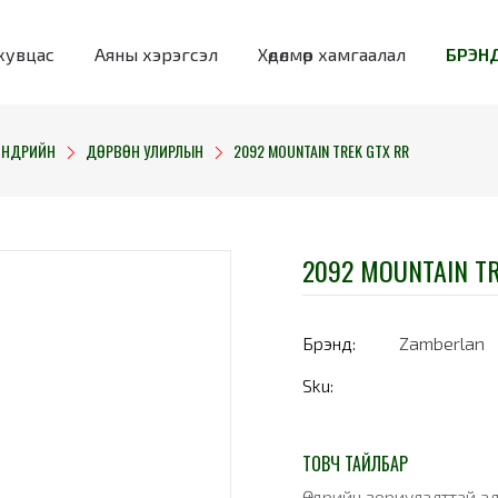
хувцас
Аяны хэрэгсэл
Хөдөлмөр хамгаалал
БРЭНД
ӨНДРИЙН
ДӨРВӨН УЛИРЛЫН
2092 MOUNTAIN TREK GTX RR
2092 MOUNTAIN TR
Брэнд:
Zamberlan
Sku:
ТОВЧ ТАЙЛБАР
Өндрийн зориулалттай ал