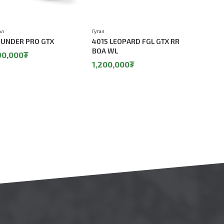
Гутал
Гутал
ал
4015 LEOPARD FGL GTX RR
1107 VIR
UNDER PRO GTX
BOA WL
850,00
90,000₮
1,200,000₮