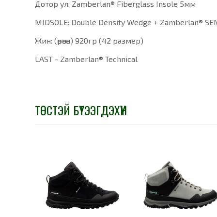
Дотор ул: Zamberlan® Fiberglass Insole 5мм
MIDSOLE: Double Density Wedge + Zamberlan® SEM
Жин: (өрөөсөн) 920гр (42 размер)
LAST - Zamberlan® Technical
ТӨСТЭЙ БҮТЭЭГДЭХҮҮН