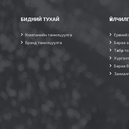
БИДНИЙ ТУХАЙ
ҮЙЛЧИЛ
Компанийн танилцуулга
Ерөнхий 
Брэнд танилцуулга
Бараа з
Төлбөр т
Хүргэл
Бараа б
Захиал