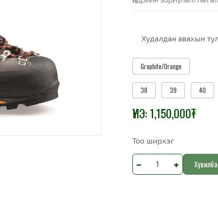
Худалдан авахын тул
Graphite/Orange
38
39
40
ҮНЭ:
1,150,000
₮
Тоо ширхэг
Хувилба