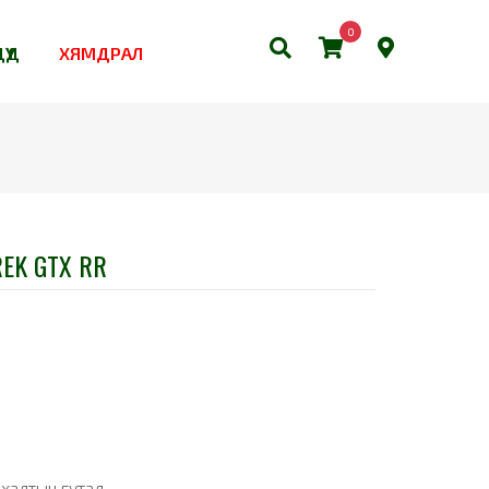
0
ҮҮД
ХЯМДРАЛ
EK GTX RR
халтын гутал.