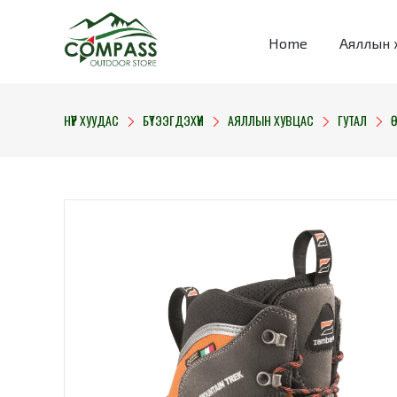
Home
Аяллын 
НҮҮР ХУУДАС
БҮТЭЭГДЭХҮҮН
АЯЛЛЫН ХУВЦАС
ГУТАЛ