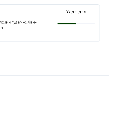
Үлдэгдэл
-
елсийн гудамж, Хан-
ар