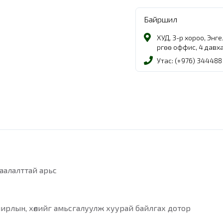
Байршил
ХУД, 3-р хороо, Энг
Өргөө оффис, 4 давх
Утас: (+976) 344488
аалалттай арьс
лирлын, хөлийг амьсгалуулж хуурай байлгах дотор