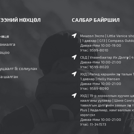
ГЭЭНИЙ НӨХЦӨЛ
САЛБАР БАЙРШИЛ
нөхцөл
Мишээл Экспо | Little Venice sh
| 1 давхар | G13 | Compass Outd
ахиалга
Даваа-Ням 10:00-19:00
Утас: 9599-8010
ооцоо
СБД | Улаанбаатар Их Дэлгүүр | 
т
Даваа-Ням 10:00-21:00
Утас: 9599-8020
уцаалт & солиулах
ХУД | Рапид харшийн зүүн талын 
га шалгах
1 давхар | Helly Hansen
Даваа-Ням 10:00-21:00
Утас: 9569-8090
ХУД | 19-р хорооллын хуучин ц
хаалганы уулзвар | Шинэ Сонг
тавилгын дэлгүүрийн замын зүүн т
Plus | Хөдөлмөр, хамгааллын х
хэрэгсэл
Даваа-Ням 10:00-21:00
Утас: 11-341573