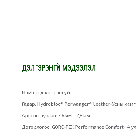
ДЭЛГЭРЭНГҮЙ МЭДЭЭЛЭЛ
Нэмэлт дэлгэрэнгүй:
Гадар: Hydrobloc® Perwanger® Leather-Усны хамг
Арьсны зузаан: 2,6мм - 2,8мм
Доторлогоо: GORE-TEX Performance Comfort- 4 у