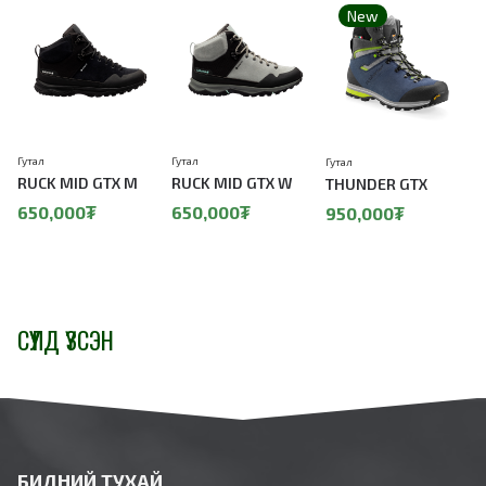
New
Гутал
Гутал
Гутал
Г
RUCK MID GTX M
RUCK MID GTX W
THUNDER GTX
650,000₮
650,000₮
950,000₮
СҮҮЛД ҮЗСЭН
БИДНИЙ ТУХАЙ