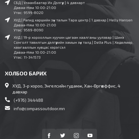
СБД | Улаанбаатар Их Дэлгүүр | 4 давхарт
Даваа-Ням 10:00-21:00
Утас: 9599-8020
ХУД | Рапид харшийн зүүн талын Тара центр | 1 давхар | Helly Hansen
Даваа-Ням 10:00-21:00
Утас: 9569-8090
ХУД | 19-р хорооллын хуучин цагаан хаалганы уулзвар | Шинэ
Сонголт тавилгын дэлгүүрийн замын зүүн талд | Delta Plus | Хөдөлмөр,
хамгааллын хувцас хэрэгсэл
Даваа-Ням 10:00-21:00
Утас: 11-341573
ХОЛБОО БАРИХ
ХУД, 3-р хороо, Энгелсийн гудамж, Хан-Өргөө оффис, 4
давхар
(+976) 344488
info@compassoutdoor.mn