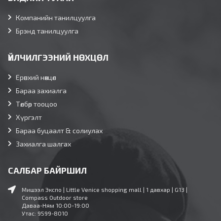
Компанийн танилцуулга
Брэнд танилцуулга
ҮЙЛЧИЛГЭЭНИЙ НӨХЦӨЛ
Ерөнхий нөхцөл
Бараа захиалга
Төлбөр тооцоо
Хүргэлт
Бараа буцаалт & солиулах
Захиалга шалгах
САЛБАР БАЙРШИЛ
Мишээл Экспо | Little Venice shopping mall | 1 давхар | G13 |
Compass Outdoor store
Даваа-Ням 10:00-19:00
Утас: 9599-8010