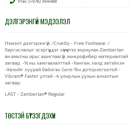
Утас: (+976) 344488
ДЭЛГЭРЭНГҮЙ МЭДЭЭЛЭЛ
Нэмэлт дэлгэрэнгүй: /Cruelty - Free Footwear /
Харгислалыг эсэргүүцдэг хүмүүстээ зориулан Zamberlan
ан амьтны арьс ашиглаагүй, микрофибер материалтай
загвар. -Усны хамгаалалттай -Хөнгөн, хөлд эвтэйхэн
-Хөлийг хуурай байлгах Gore-Tex доторлогоотой -
Vibram® Faster ултай -4 улирлын уулын алхалтын
загвар.
LAST - Zamberlan® Regular
ТӨСТЭЙ БҮТЭЭГДЭХҮҮН