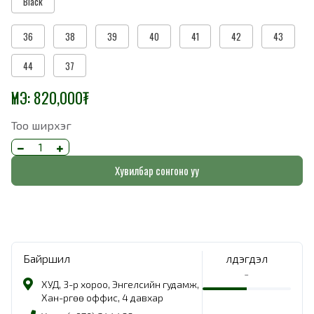
Black
36
38
39
40
41
42
43
44
37
ҮНЭ:
820,000
₮
Тоо ширхэг
Хувилбар сонгоно уу
Байршил
Үлдэгдэл
-
ХУД, 3-р хороо, Энгелсийн гудамж,
Хан-Өргөө оффис, 4 давхар