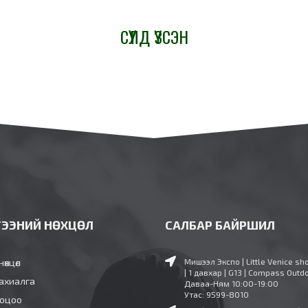
СҮҮЛД ҮЗСЭН
ГЭЭНИЙ НӨХЦӨЛ
САЛБАР БАЙРШИЛ
нөхцөл
Мишээл Экспо | Little Venice sh
| 1 давхар | G13 | Compass Outd
ахиалга
Даваа-Ням 10:00-19:00
Утас: 9599-8010
ооцоо