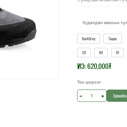
Худалдан авахын тул
DarkGrey
Taupe
39
40
41
ҮНЭ:
620,000
₮
Тоо ширхэг
Хувилба