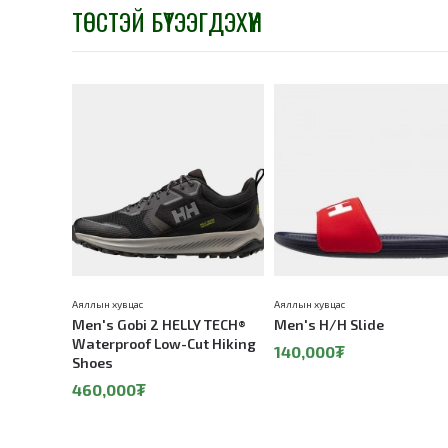
ТӨСТЭЙ БҮТЭЭГДЭХҮҮН
Аяллын хувцас
Аяллын хувцас
Men's Gobi 2 HELLY TECH®
Men's H/H Slide
Waterproof Low-Cut Hiking
140,000₮
Shoes
460,000₮