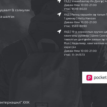
СБД | Улаанбаатар Их Дэлгүүр | 
т
Даваа-Ням 10:00-21:00
Утас: 9599-8020
уцаалт & солиулах
ХУД | Рапид харшийн зүүн талын 
га шалгах
1 давхар | Helly Hansen
Даваа-Ням 10:00-21:00
Утас: 9569-8090
ХУД | 19-р хорооллын хуучин ц
хаалганы уулзвар | Шинэ Сонг
тавилгын дэлгүүрийн замын зүүн т
Plus | Хөдөлмөр, хамгааллын х
хэрэгсэл
Даваа-Ням 10:00-21:00
Утас: 11-341573
 интернэшнл" ХХК