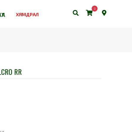
0
ҮҮД
ХЯМДРАЛ
LCRO RR
ал.