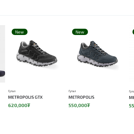
New
New
Гутал
Гутал
Гут
METROPOLIS GTX
METROPOLIS
ME
620,000₮
550,000₮
5