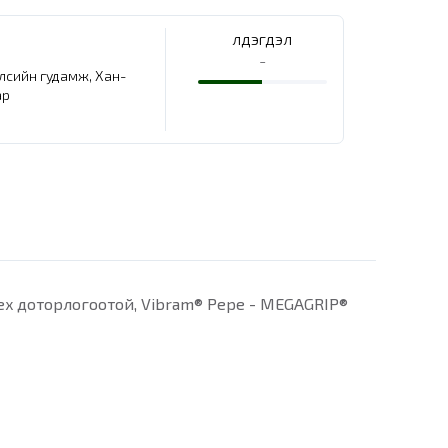
Үлдэгдэл
-
елсийн гудамж, Хан-
ар
-Tex доторлогоотой, Vibram® Pepe - MEGAGRIP®