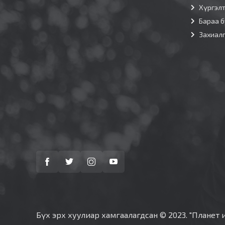
Хүргэл
Бараа б
Захиал
Бүх эрх хуулиар хамгаалагдсан © 2023. "Планет