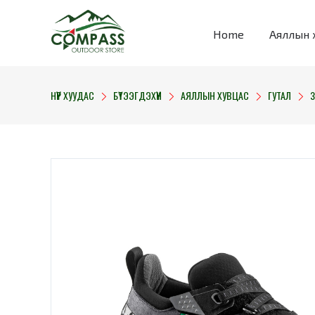
Home
Аяллын 
НҮҮР ХУУДАС
БҮТЭЭГДЭХҮҮН
АЯЛЛЫН ХУВЦАС
ГУТАЛ