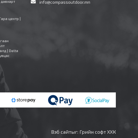
4 давхарт
info@compassoutdoor.mn
Тара центр |
агаан
олт
алд | Delta
увцас
Вэб сайт
ыг:
Грийн софт ХХК