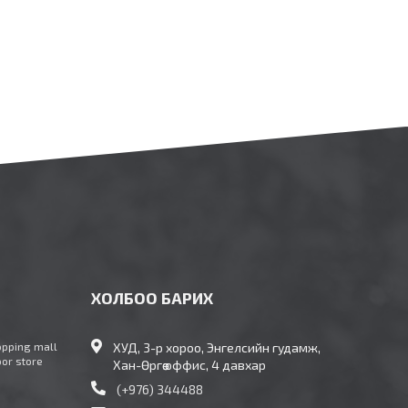
ХОЛБОО БАРИХ
opping mall
ХУД, 3-р хороо, Энгелсийн гудамж,
oor store
Хан-Өргөө оффис, 4 давхар
(+976) 344488