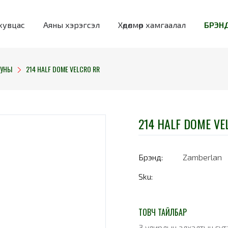
хувцас
Аяны хэрэгсэл
Хөдөлмөр хамгаалал
БРЭНД
ЗУНЫ
214 HALF DOME VELCRO RR
214 HALF DOME VE
Брэнд:
Zamberlan
Sku:
ТОВЧ ТАЙЛБАР
3 улирлын алхалтын гут