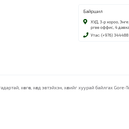
Байршил
ХУД, 3-р хороо, Энг
Өргөө оффис, 4 давх
Утас: (+976) 344488
дартай, хөнгөн, хөлд эвтэйхэн, хөлийг хуурай байлгах Gore