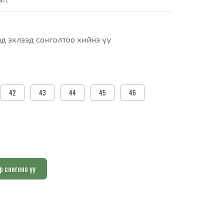
д эхлээд сонголтоо хийнэ үү
42
43
44
45
46
р сонгоно уу