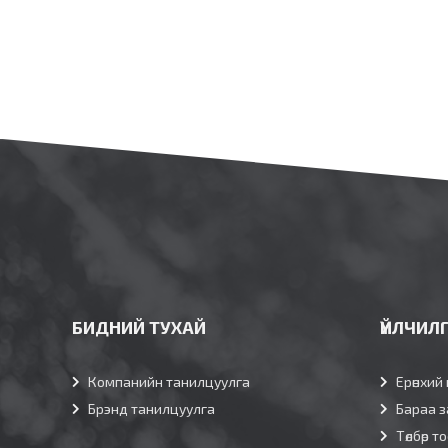
БИДНИЙ ТУХАЙ
ҮЙЛЧИЛ
Компанийн танилцуулга
Ерөнхий 
Брэнд танилцуулга
Бараа з
Төлбөр т