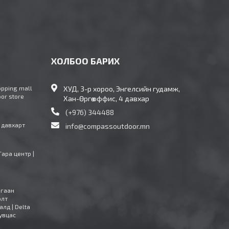
ХОЛБОО БАРИХ
opping mall
ХУД, 3-р хороо, Энгелсийн гудамж,
oor store
Хан-Өргөө оффис, 4 давхар
(+976) 344488
4 давхарт
info@compassoutdoor.mn
Тара центр |
агаан
олт
алд | Delta
увцас