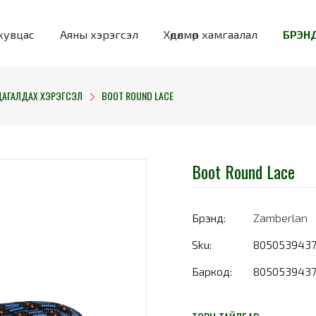
хувцас
Аяны хэрэгсэл
Хөдөлмөр хамгаалал
БРЭНД
ДАГАЛДАХ ХЭРЭГСЭЛ
BOOT ROUND LACE
Boot Round Lace
Брэнд:
Zamberlan
Sku:
805053943
Баркод:
805053943