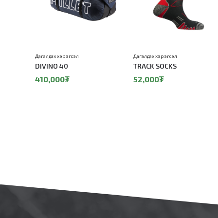
Дагалдах хэрэгсэл
Дагалдах хэрэгсэл
DIVINO 40
TRACK SOCKS
410,000₮
52,000₮