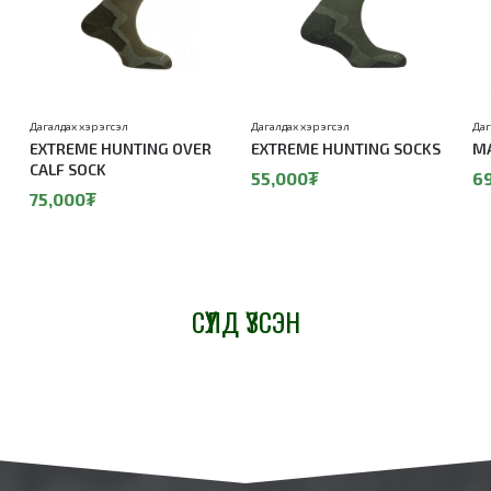
Дагалдах хэрэгсэл
Дагалдах хэрэгсэл
Даг
EXTREME HUNTING OVER
EXTREME HUNTING SOCKS
MA
CALF SOCK
55,000₮
6
75,000₮
СҮҮЛД ҮЗСЭН