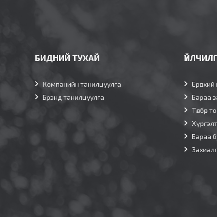
БИДНИЙ ТУХАЙ
ҮЙЛЧИЛ
Компанийн танилцуулга
Ерөнхий 
Брэнд танилцуулга
Бараа з
Төлбөр т
Хүргэл
Бараа б
Захиал