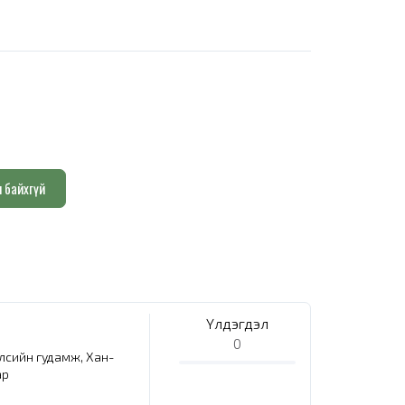
л байхгүй
Үлдэгдэл
0
елсийн гудамж, Хан-
ар