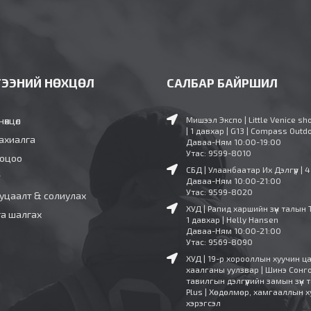
ГЭЭНИЙ НӨХЦӨЛ
САЛБАР БАЙРШИЛ
нөхцөл
Мишээл Экспо | Little Venice sh
| 1 давхар | G13 | Compass Outd
ахиалга
Даваа-Ням 10:00-19:00
Утас: 9599-8010
ооцоо
СБД | Улаанбаатар Их Дэлгүүр | 
т
Даваа-Ням 10:00-21:00
Утас: 9599-8020
уцаалт & солиулах
ХУД | Рапид харшийн зүүн талын 
га шалгах
1 давхар | Helly Hansen
Даваа-Ням 10:00-21:00
Утас: 9569-8090
ХУД | 19-р хорооллын хуучин ц
хаалганы уулзвар | Шинэ Сонг
тавилгын дэлгүүрийн замын зүүн т
Plus | Хөдөлмөр, хамгааллын х
хэрэгсэл