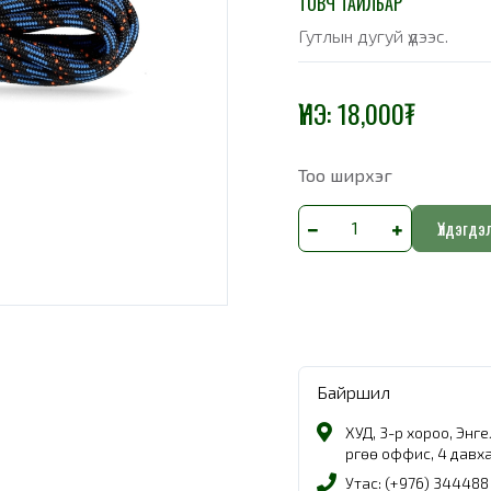
ТОВЧ ТАЙЛБАР
Гутлын дугуй үдээс.
ҮНЭ:
18,000
₮
Тоо ширхэг
Үлдэгдэ
Байршил
ХУД, 3-р хороо, Энг
Өргөө оффис, 4 давх
Утас: (+976) 344488