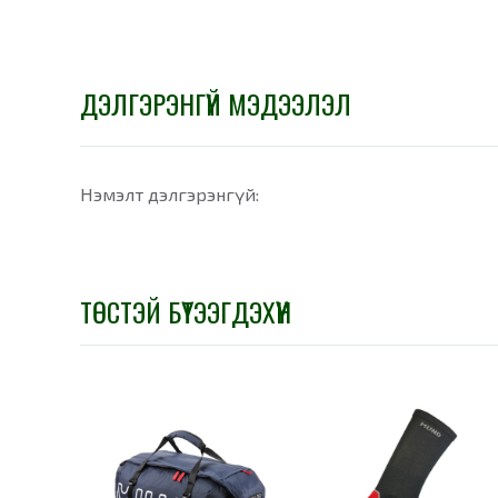
ДЭЛГЭРЭНГҮЙ МЭДЭЭЛЭЛ
Нэмэлт дэлгэрэнгүй:
ТӨСТЭЙ БҮТЭЭГДЭХҮҮН