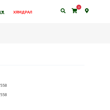
0
ҮҮД
ХЯМДРАЛ
7558
7558