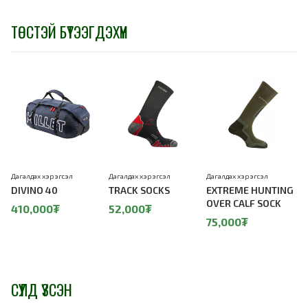
ТӨСТЭЙ БҮТЭЭГДЭХҮҮН
Дагалдах хэрэгсэл
Дагалдах хэрэгсэл
Дагалдах хэрэгсэл
Д
DIVINO 40
TRACK SOCKS
EXTREME HUNTING
OVER CALF SOCK
410,000₮
52,000₮
75,000₮
СҮҮЛД ҮЗСЭН