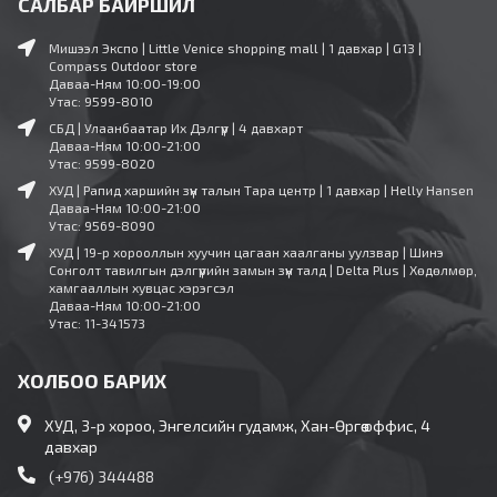
САЛБАР БАЙРШИЛ
Мишээл Экспо | Little Venice shopping mall | 1 давхар | G13 |
Compass Outdoor store
Даваа-Ням 10:00-19:00
Утас: 9599-8010
СБД | Улаанбаатар Их Дэлгүүр | 4 давхарт
Даваа-Ням 10:00-21:00
Утас: 9599-8020
ХУД | Рапид харшийн зүүн талын Тара центр | 1 давхар | Helly Hansen
Даваа-Ням 10:00-21:00
Утас: 9569-8090
ХУД | 19-р хорооллын хуучин цагаан хаалганы уулзвар | Шинэ
Сонголт тавилгын дэлгүүрийн замын зүүн талд | Delta Plus | Хөдөлмөр,
хамгааллын хувцас хэрэгсэл
Даваа-Ням 10:00-21:00
Утас: 11-341573
ХОЛБОО БАРИХ
ХУД, 3-р хороо, Энгелсийн гудамж, Хан-Өргөө оффис, 4
давхар
(+976) 344488