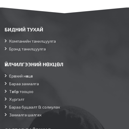
БИДНИЙ ТУХАЙ
Компанийн танилцуулга
Брэнд танилцуулга
ҮЙЛЧИЛГЭЭНИЙ НӨХЦӨЛ
Ерөнхий нөхцөл
Бараа захиалга
Төлбөр тооцоо
Хүргэлт
Бараа буцаалт & солиулах
Захиалга шалгах