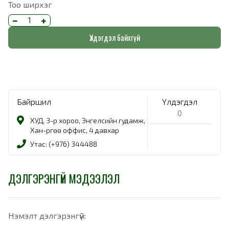
Тоо ширхэг
Үлдэгдэл байхгүй
Байршил
Үлдэгдэл
0
ХУД, 3-р хороо, Энгелсийн гудамж,
Хан-Өргөө оффис, 4 давхар
Утас: (+976) 344488
ДЭЛГЭРЭНГҮЙ МЭДЭЭЛЭЛ
Нэмэлт дэлгэрэнгүй: