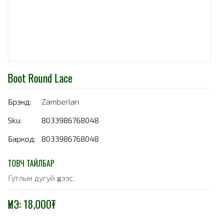
Boot Round Lace
Брэнд:
Zamberlan
Sku:
8033986768048
Баркод:
8033986768048
ТОВЧ ТАЙЛБАР
Гутлын дугуй үдээс.
ҮНЭ:
18,000
₮