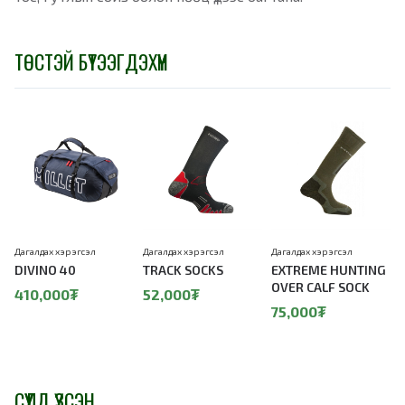
ТӨСТЭЙ БҮТЭЭГДЭХҮҮН
Дагалдах хэрэгсэл
Дагалдах хэрэгсэл
Дагалдах хэрэгсэл
Д
DIVINO 40
TRACK SOCKS
EXTREME HUNTING
OVER CALF SOCK
410,000₮
52,000₮
75,000₮
СҮҮЛД ҮЗСЭН