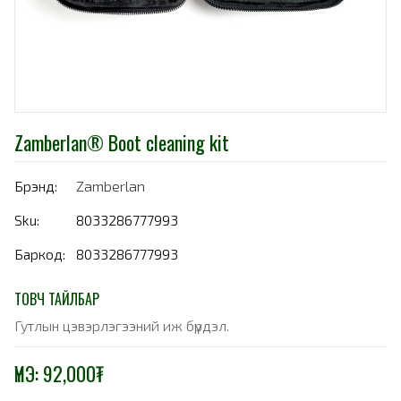
Zamberlan® Boot cleaning kit
Брэнд:
Zamberlan
Sku:
8033286777993
Баркод:
8033286777993
ТОВЧ ТАЙЛБАР
Гутлын цэвэрлэгээний иж бүрдэл.
ҮНЭ:
92,000
₮