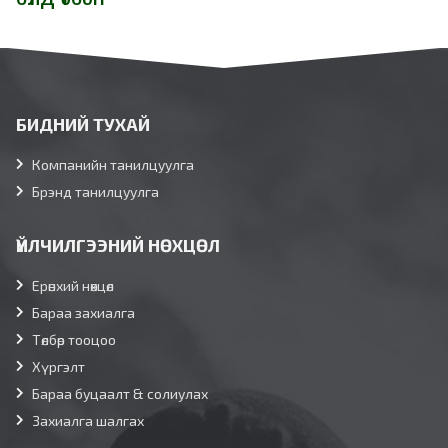
БИДНИЙ ТУХАЙ
Компанийн танилцуулга
Брэнд танилцуулга
ҮЙЛЧИЛГЭЭНИЙ НӨХЦӨЛ
Ерөнхий нөхцөл
Бараа захиалга
Төлбөр тооцоо
Хүргэлт
Бараа буцаалт & солиулах
Захиалга шалгах