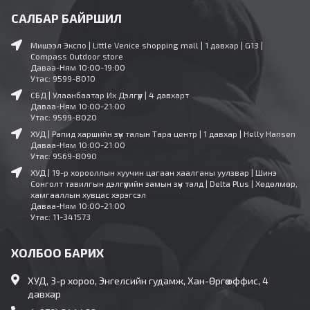
САЛБАР БАЙРШИЛ
Мишээл Экспо | Little Venice shopping mall | 1 давхар | G13 |
Compass Outdoor store
Даваа-Ням 10:00-19:00
Утас: 9599-8010
СБД | Улаанбаатар Их Дэлгүүр | 4 давхарт
Даваа-Ням 10:00-21:00
Утас: 9599-8020
ХУД | Рапид харшийн зүүн талын Тара центр | 1 давхар | Helly Hansen
Даваа-Ням 10:00-21:00
Утас: 9569-8090
ХУД | 19-р хорооллын хуучин цагаан хаалганы уулзвар | Шинэ
Сонголт тавилгын дэлгүүрийн замын зүүн талд | Delta Plus | Хөдөлмөр,
хамгааллын хувцас хэрэгсэл
Даваа-Ням 10:00-21:00
Утас: 11-341573
ХОЛБОО БАРИХ
ХУД, 3-р хороо, Энгелсийн гудамж, Хан-Өргөө оффис, 4
давхар