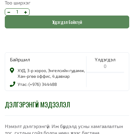
Тоо ширхэг
Үлдэгдэл байхгүй
Байршил
Үлдэгдэл
0
ХУД, 3-р хороо, Энгелсийн гудамж,
Хан-Өргөө оффис, 4 давхар
Утас: (+976) 344488
ДЭЛГЭРЭНГҮЙ МЭДЭЭЛЭЛ
Нэмэлт дэлгэрэнгүй: Иж бүрдэлд усны хамгаалалтын
тос, гутлын сойз болон нөөц үдээс багтана.