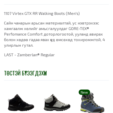
1107 Virtex GTX RR Walking Boots (Men's)
Сайн чанарын арьсан материалтай, ус нэвтрэхээс
хамгаалж хөлийг амьсгалуулдаг GORE-TEX®
Perfomance Comfort доторлогоотой, ууланд авирах
болон хөдөө гадаа явах үед өмсөхөд тохиромжтой, 4
улирлын гутал.
LAST - Zamberlan® Regular
ТӨСТЭЙ БҮТЭЭГДЭХҮҮН
New