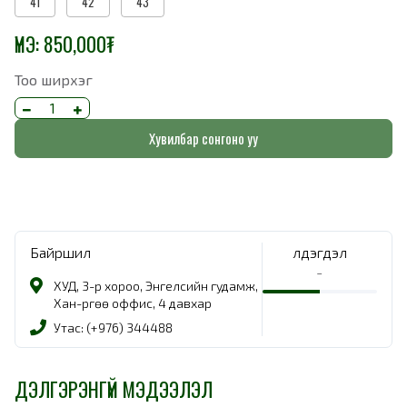
41
42
43
ҮНЭ:
850,000
₮
Тоо ширхэг
Хувилбар сонгоно уу
Байршил
Үлдэгдэл
-
ХУД, 3-р хороо, Энгелсийн гудамж,
Хан-Өргөө оффис, 4 давхар
Утас: (+976) 344488
ДЭЛГЭРЭНГҮЙ МЭДЭЭЛЭЛ