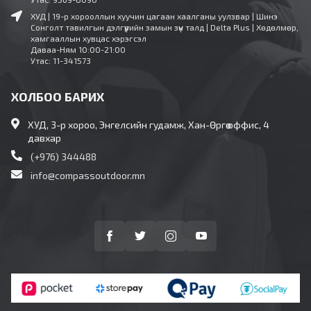
ХУД | 19-р хорооллын хуучин цагаан хаалганы уулзвар | Шинэ
Сонголт тавилгын дэлгүүрийн замын зүүн талд | Delta Plus | Хөдөлмөр,
хамгааллын хувцас хэрэгсэл
Даваа-Ням 10:00-21:00
Утас: 11-341573
ХОЛБОО БАРИХ
ХУД, 3-р хороо, Энгелсийн гудамж, Хан-Өргөө оффис, 4
давхар
(+976) 344488
info@compassoutdoor.mn