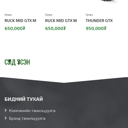
Гутал
Гутал
Гутал
Г
RUCK MID GTX M
RUCK MID GTX W
THUNDER GTX
650,000₮
650,000₮
950,000₮
СҮҮЛД ҮЗСЭН
БИДНИЙ ТУХАЙ
Компанийн танилцуулга
Брэнд танилцуулга