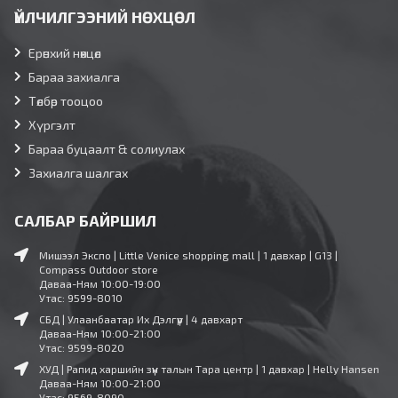
ҮЙЛЧИЛГЭЭНИЙ НӨХЦӨЛ
Ерөнхий нөхцөл
Бараа захиалга
Төлбөр тооцоо
Хүргэлт
Бараа буцаалт & солиулах
Захиалга шалгах
САЛБАР БАЙРШИЛ
Мишээл Экспо | Little Venice shopping mall | 1 давхар | G13 |
Compass Outdoor store
Даваа-Ням 10:00-19:00
Утас: 9599-8010
СБД | Улаанбаатар Их Дэлгүүр | 4 давхарт
Даваа-Ням 10:00-21:00
Утас: 9599-8020
ХУД | Рапид харшийн зүүн талын Тара центр | 1 давхар | Helly Hansen
Даваа-Ням 10:00-21:00
Утас: 9569-8090