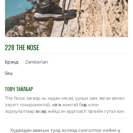
228 THE NOSE
Брэнд:
Zamberlan
Sku:
ТОВЧ ТАЙЛБАР
The Nose загвар нь хадан хясаа, уулын зам, явган аялал
зэрэгт тохиромжтой, хөнгөн жинтэй бөгөөд олон
зориулалтаар өмсөхөд нийцсэн approach төрлийн гутал юм.
Худалдан авахын тулд эхлээд сонголтоо хийнэ үү