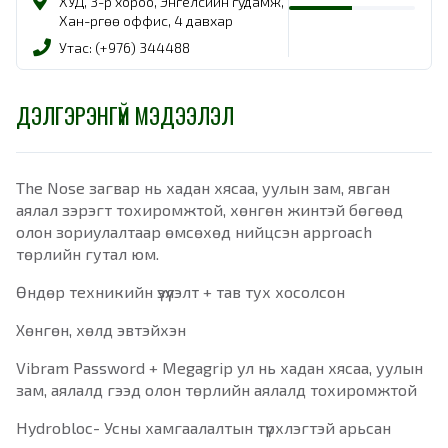
ХУД, 3-р хороо, Энгелсийн гудамж,
Хан-Өргөө оффис, 4 давхар
Утас: (+976) 344488
ДЭЛГЭРЭНГҮЙ МЭДЭЭЛЭЛ
The Nose загвар нь хадан хясаа, уулын зам, явган
аялал зэрэгт тохиромжтой, хөнгөн жинтэй бөгөөд
олон зориулалтаар өмсөхөд нийцсэн approach
төрлийн гутал юм.
Өндөр техникийн үзүүлэлт + тав тух хосолсон
Хөнгөн, хөлд эвтэйхэн
Vibram Password + Megagrip ул нь хадан хясаа, уулын
зам, аялалд гээд олон төрлийн аялалд тохиромжтой
Hydrobloc- Усны хамгаалалтын түрхлэгтэй арьсан