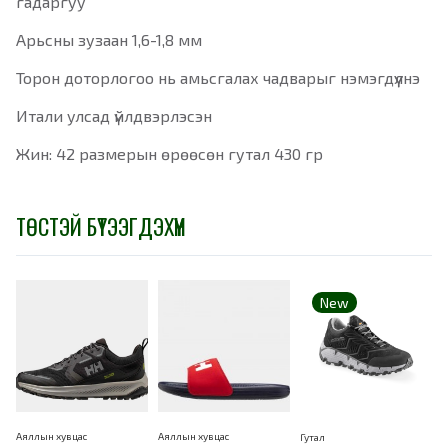
гадаргуу
Арьсны зузаан 1,6-1,8 мм
Торон доторлогоо нь амьсгалах чадварыг нэмэгдүүлнэ
Итали улсад үйлдвэрлэсэн
Жин: 42 размерын өрөөсөн гутал 430 гр
ТӨСТЭЙ БҮТЭЭГДЭХҮҮН
New
Аяллын хувцас
Аяллын хувцас
Гутал
Г