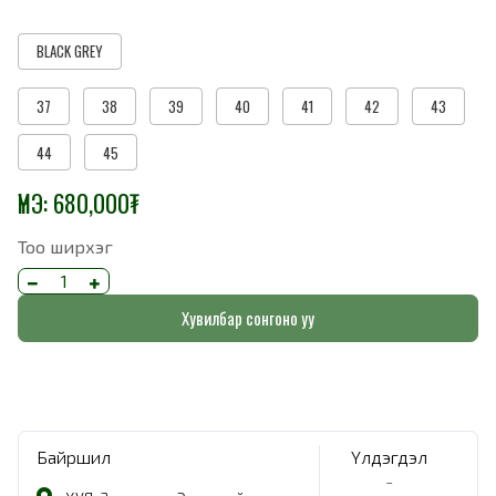
BLACK GREY
37
38
39
40
41
42
43
44
45
ҮНЭ:
680,000
₮
Тоо ширхэг
Хувилбар сонгоно уу
Байршил
Үлдэгдэл
-