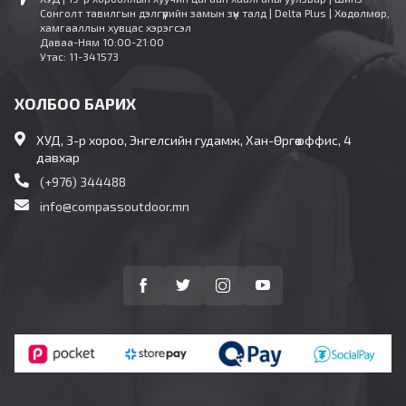
Сонголт тавилгын дэлгүүрийн замын зүүн талд | Delta Plus | Хөдөлмөр,
хамгааллын хувцас хэрэгсэл
Даваа-Ням 10:00-21:00
Утас: 11-341573
ХОЛБОО БАРИХ
ХУД, 3-р хороо, Энгелсийн гудамж, Хан-Өргөө оффис, 4
давхар
(+976) 344488
info@compassoutdoor.mn