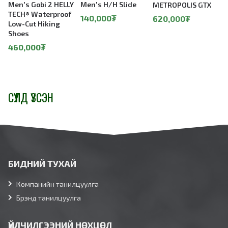
Men's Gobi 2 HELLY
Men's H/H Slide
METROPOLIS GTX
TECH® Waterproof
140,000₮
620,000₮
Low-Cut Hiking
Shoes
460,000₮
СҮҮЛД ҮЗСЭН
БИДНИЙ ТУХАЙ
Компанийн танилцуулга
Брэнд танилцуулга
ҮЙЛЧИЛГЭЭНИЙ НӨХЦӨЛ