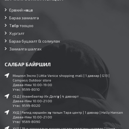
Ерөнхий нөхцөл
Бараа захиалга
Төлбөр тооцоо
Хүргэлт
Бараа буцаалт & солиулах
Захиалга шалгах
САЛБАР БАЙРШИЛ
Мишээл Экспо | Little Venice shopping mall | 1 давхар | G13 |
Compass Outdoor store
Даваа-Ням 10:00-19:00
Утас: 9599-8010
СБД | Улаанбаатар Их Дэлгүүр | 4 давхарт
Даваа-Ням 10:00-21:00
Утас: 9599-8020
ХУД | Рапид харшийн зүүн талын Тара центр | 1 давхар | Helly Hansen
Даваа-Ням 10:00-21:00
Утас: 9569-8090
ХУД | 19-р хорооллын хуучин цагаан хаалганы уулзвар | Шинэ