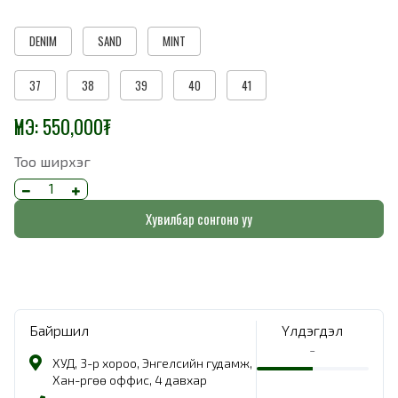
DENIM
SAND
MINT
37
38
39
40
41
ҮНЭ:
550,000
₮
Тоо ширхэг
Хувилбар сонгоно уу
Байршил
Үлдэгдэл
-
ХУД, 3-р хороо, Энгелсийн гудамж,
Хан-Өргөө оффис, 4 давхар