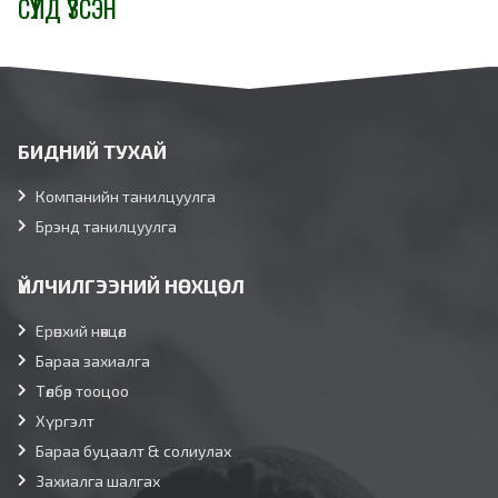
СҮҮЛД ҮЗСЭН
БИДНИЙ ТУХАЙ
Компанийн танилцуулга
Брэнд танилцуулга
ҮЙЛЧИЛГЭЭНИЙ НӨХЦӨЛ
Ерөнхий нөхцөл
Бараа захиалга
Төлбөр тооцоо
Хүргэлт
Бараа буцаалт & солиулах
Захиалга шалгах