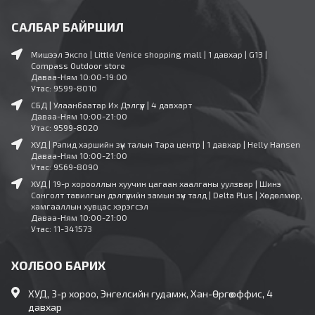
САЛБАР БАЙРШИЛ
Мишээл Экспо | Little Venice shopping mall | 1 давхар | G13 |
Compass Outdoor store
Даваа-Ням 10:00-19:00
Утас: 9599-8010
СБД | Улаанбаатар Их Дэлгүүр | 4 давхарт
Даваа-Ням 10:00-21:00
Утас: 9599-8020
ХУД | Рапид харшийн зүүн талын Тара центр | 1 давхар | Helly Hansen
Даваа-Ням 10:00-21:00
Утас: 9569-8090
ХУД | 19-р хорооллын хуучин цагаан хаалганы уулзвар | Шинэ
Сонголт тавилгын дэлгүүрийн замын зүүн талд | Delta Plus | Хөдөлмөр,
хамгааллын хувцас хэрэгсэл
Даваа-Ням 10:00-21:00
Утас: 11-341573
ХОЛБОО БАРИХ
ХУД, 3-р хороо, Энгелсийн гудамж, Хан-Өргөө оффис, 4
давхар