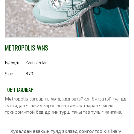
METROPOLIS WNS
Брэнд:
Zamberlan
Sku:
370
ТОВЧ ТАЙЛБАР
Metropolis загвар нь хөнгөн, хөлд эвтэйхэн бүтэцтэй тул өдөр
тутамдаа ч, ажил хэрэг эсвэл амралтаараа ч өмсөхөд
тохиромжтой бөгөөд өдрийн турш таны тав тухыг хангана.
Худалдан авахын тулд эхлээд сонголтоо хийнэ үү