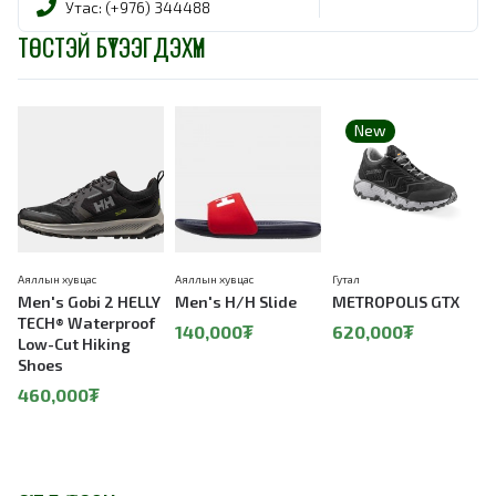
Утас: (+976) 344488
ТӨСТЭЙ БҮТЭЭГДЭХҮҮН
New
Аяллын хувцас
Аяллын хувцас
Гутал
Г
Men's Gobi 2 HELLY
Men's H/H Slide
METROPOLIS GTX
TECH® Waterproof
140,000₮
620,000₮
Low-Cut Hiking
Shoes
460,000₮