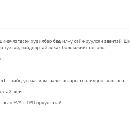
нэчлэгдсэн хувилбар бөгөөд илүү сайжруулсан зөөлөвчтэй. 
ая тухтай, найдвартай алхах боломжийг олгоно.
г
ort— чийг, уснаас хамгаалж, агаарын солилцоог хангана
тай зөөлөвч
тгасан EVA + TPU оруулгатай