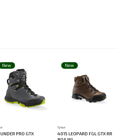
New
New
New
Гутал
Гутал
ал
4015 LEOPARD FGL GTX RR
1107 VIR
UNDER PRO GTX
BOA WL