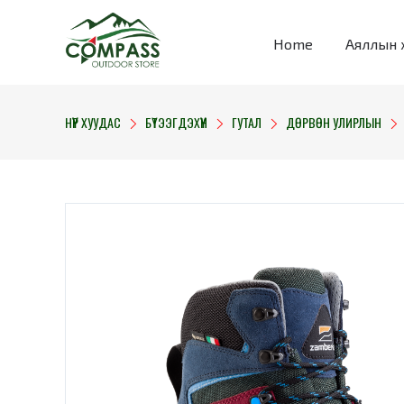
Home
Аяллын 
НҮҮР ХУУДАС
БҮТЭЭГДЭХҮҮН
ГУТАЛ
ДӨРВӨН УЛИРЛЫН