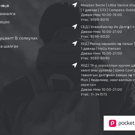
нөхцөл
Мишээл Экспо | Little Venice sh
| 1 давхар | G13 | Compass Outd
ахиалга
Даваа-Ням 10:00-19:00
Утас: 9599-8010
ооцоо
СБД | Улаанбаатар Их Дэлгүүр | 
т
Даваа-Ням 10:00-21:00
Утас: 9599-8020
уцаалт & солиулах
ХУД | Рапид харшийн зүүн талын 
га шалгах
1 давхар | Helly Hansen
Даваа-Ням 10:00-21:00
Утас: 9569-8090
ХУД | 19-р хорооллын хуучин ц
хаалганы уулзвар | Шинэ Сонг
тавилгын дэлгүүрийн замын зүүн т
Plus | Хөдөлмөр, хамгааллын х
хэрэгсэл
Даваа-Ням 10:00-21:00
Утас: 11-341573