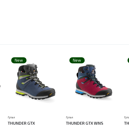
New
New
Гутал
Гутал
Гут
THUNDER GTX
THUNDER GTX WNS
TH