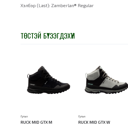
Хэлбэр (Last): Zamberlan® Regular
ТӨСТЭЙ БҮТЭЭГДЭХҮҮН
Гутал
Гутал
RUCK MID GTX M
RUCK MID GTX W