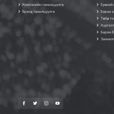
Компанийн танилцуулга
Ерөнхий 
Брэнд танилцуулга
Бараа з
Төлбөр т
Хүргэл
Бараа б
Захиал