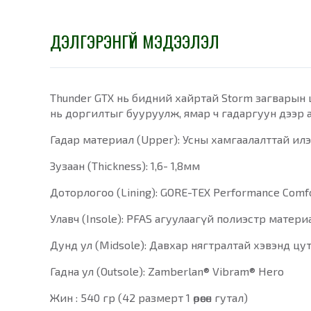
ДЭЛГЭРЭНГҮЙ МЭДЭЭЛЭЛ
Thunder GTX нь бидний хайртай Storm загварын ши
нь доргилтыг бууруулж, ямар ч гадаргуун дээр 
Гадар материал (Upper): Усны хамгаалалттай илэ
Зузаан (Thickness): 1,6- 1,8мм
Доторлогоо (Lining): GORE-TEX Performance Comf
Улавч (Insole): PFAS агуулаагүй полиэстр материал
Дунд ул (Midsole): Давхар нягтралтай хэвэнд цу
Гадна ул (Outsole): Zamberlan® Vibram® Hero
Жин : 540 гр (42 размерт 1 өрөөсөн гутал)