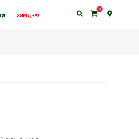
0
ҮҮД
ХЯМДРАЛ
S
н 4 улирлын загвар.