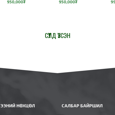
950,000₮
950,000₮
9
СҮҮЛД ҮЗСЭН
ГЭЭНИЙ НӨХЦӨЛ
САЛБАР БАЙРШИЛ