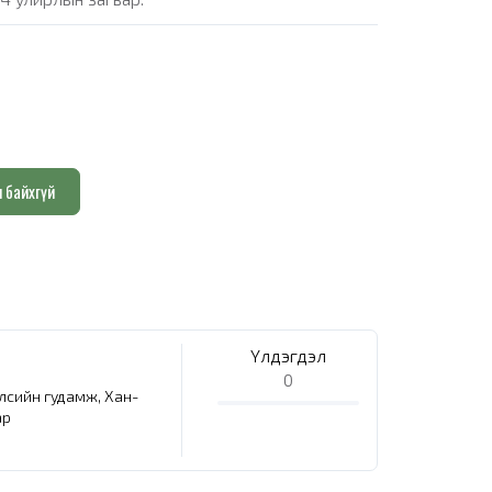
л байхгүй
Үлдэгдэл
0
елсийн гудамж, Хан-
ар