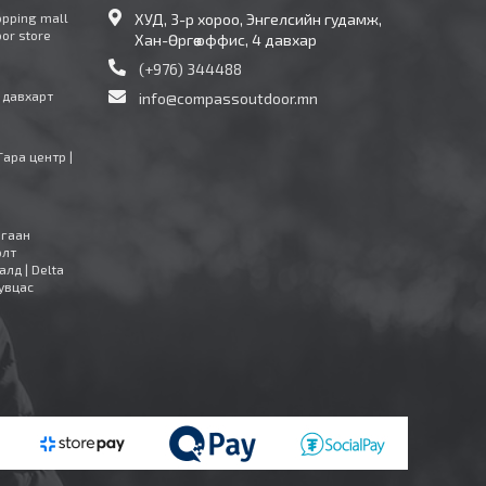
opping mall
ХУД, 3-р хороо, Энгелсийн гудамж,
oor store
Хан-Өргөө оффис, 4 давхар
(+976) 344488
4 давхарт
info@compassoutdoor.mn
Тара центр |
агаан
олт
алд | Delta
увцас