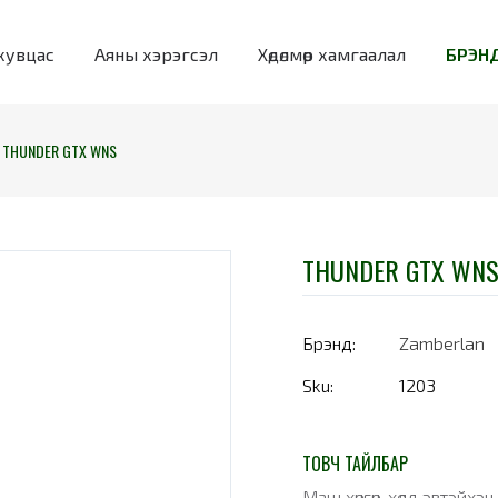
хувцас
Аяны хэрэгсэл
Хөдөлмөр хамгаалал
БРЭНД
THUNDER GTX WNS
THUNDER GTX WN
Брэнд:
Zamberlan
Sku:
1203
ТОВЧ ТАЙЛБАР
Маш хөнгөн, хөлд эвтэйхэ