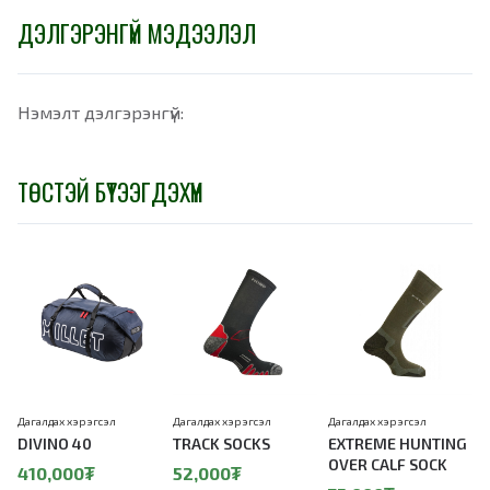
ДЭЛГЭРЭНГҮЙ МЭДЭЭЛЭЛ
Нэмэлт дэлгэрэнгүй:
ТӨСТЭЙ БҮТЭЭГДЭХҮҮН
Дагалдах хэрэгсэл
Дагалдах хэрэгсэл
Дагалдах хэрэгсэл
Д
DIVINO 40
TRACK SOCKS
EXTREME HUNTING
OVER CALF SOCK
410,000₮
52,000₮