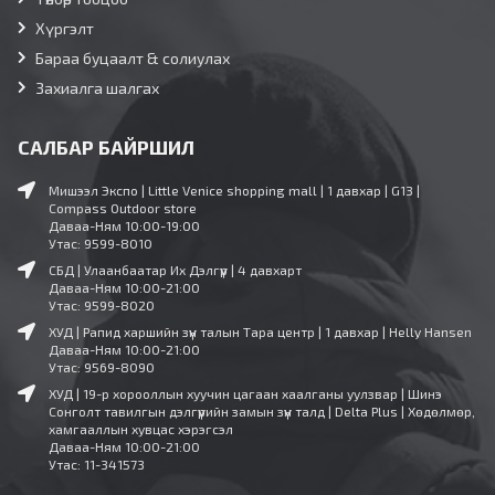
Хүргэлт
Бараа буцаалт & солиулах
Захиалга шалгах
САЛБАР БАЙРШИЛ
Мишээл Экспо | Little Venice shopping mall | 1 давхар | G13 |
Compass Outdoor store
Даваа-Ням 10:00-19:00
Утас: 9599-8010
СБД | Улаанбаатар Их Дэлгүүр | 4 давхарт
Даваа-Ням 10:00-21:00
Утас: 9599-8020
ХУД | Рапид харшийн зүүн талын Тара центр | 1 давхар | Helly Hansen
Даваа-Ням 10:00-21:00
Утас: 9569-8090
ХУД | 19-р хорооллын хуучин цагаан хаалганы уулзвар | Шинэ
Сонголт тавилгын дэлгүүрийн замын зүүн талд | Delta Plus | Хөдөлмөр,
хамгааллын хувцас хэрэгсэл
Даваа-Ням 10:00-21:00
Утас: 11-341573