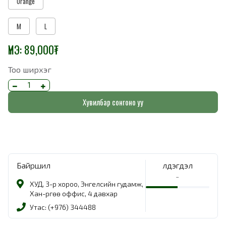
Orange
M
L
ҮНЭ:
89,000
₮
Тоо ширхэг
Хувилбар сонгоно уу
Байршил
Үлдэгдэл
-
ХУД, 3-р хороо, Энгелсийн гудамж,
Хан-Өргөө оффис, 4 давхар
Утас: (+976) 344488