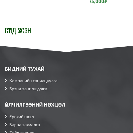
75,000₮
СҮҮЛД ҮЗСЭН
БИДНИЙ ТУХАЙ
Компанийн танилцуулга
Брэнд танилцуулга
ҮЙЛЧИЛГЭЭНИЙ НӨХЦӨЛ
Ерөнхий нөхцөл
Бараа захиалга
Төлбөр тооцоо