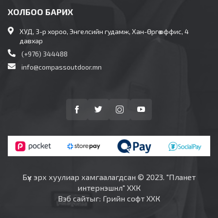
ХОЛБОО БАРИХ
ХУД, 3-р хороо, Энгелсийн гудамж, Хан-Өргөө оффис, 4
давхар
(+976) 344488
info@compassoutdoor.mn
Бүх эрх хуулиар хамгаалагдсан © 2023. "Планет
интернэшнл" ХХК
Вэб сайт
ыг:
Грийн софт ХХК