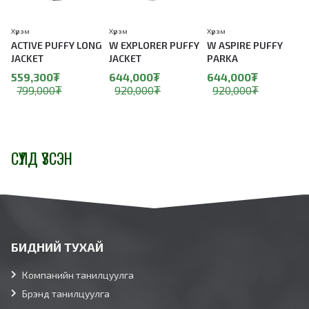
Хүрэм
Хүрэм
Хүрэм
Х
ACTIVE PUFFY LONG
W EXPLORER PUFFY
W ASPIRE PUFFY
JACKET
JACKET
PARKA
559,300₮
644,000₮
644,000₮
799,000₮
920,000₮
920,000₮
СҮҮЛД ҮЗСЭН
БИДНИЙ ТУХАЙ
Компанийн танилцуулга
Брэнд танилцуулга