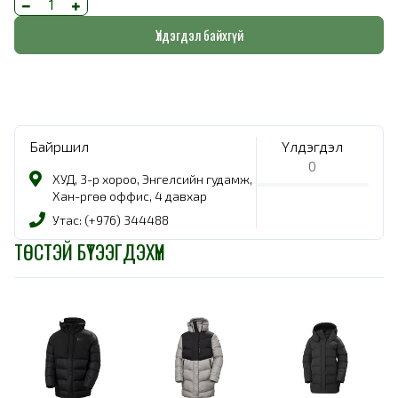
Үлдэгдэл байхгүй
Байршил
Үлдэгдэл
0
ХУД, 3-р хороо, Энгелсийн гудамж,
Хан-Өргөө оффис, 4 давхар
Утас: (+976) 344488
ТӨСТЭЙ БҮТЭЭГДЭХҮҮН
-
30%
-
30%
-
30%