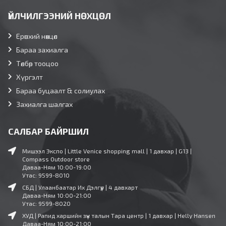
ҮЙЛЧИЛГЭЭНИЙ НӨХЦӨЛ
Ерөнхий нөхцөл
Бараа захиалга
Төлбөр тооцоо
Хүргэлт
Бараа буцаалт & солиулах
Захиалга шалгах
САЛБАР БАЙРШИЛ
Мишээл Экспо | Little Venice shopping mall | 1 давхар | G13 |
Compass Outdoor store
Даваа-Ням 10:00-19:00
Утас: 9599-8010
СБД | Улаанбаатар Их Дэлгүүр | 4 давхарт
Даваа-Ням 10:00-21:00
Утас: 9599-8020
ХУД | Рапид харшийн зүүн талын Тара центр | 1 давхар | Helly Hansen
Даваа-Ням 10:00-21:00