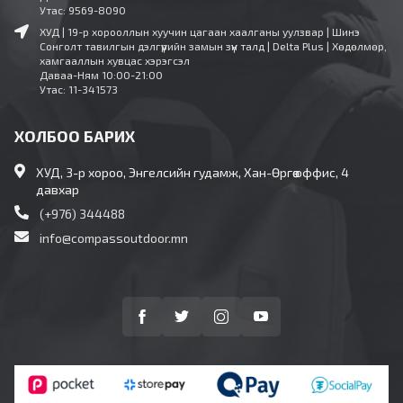
Утас: 9569-8090
ХУД | 19-р хорооллын хуучин цагаан хаалганы уулзвар | Шинэ
Сонголт тавилгын дэлгүүрийн замын зүүн талд | Delta Plus | Хөдөлмөр,
хамгааллын хувцас хэрэгсэл
Даваа-Ням 10:00-21:00
Утас: 11-341573
ХОЛБОО БАРИХ
ХУД, 3-р хороо, Энгелсийн гудамж, Хан-Өргөө оффис, 4
давхар
(+976) 344488
info@compassoutdoor.mn