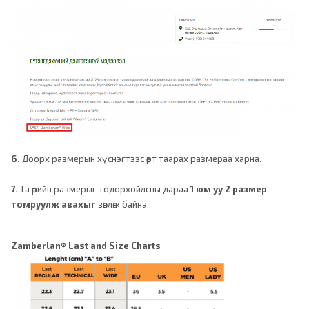
6.
Доорх размерын хүснэгтээс өөрт таарах размераа харна.
7.
Та өөрийн размерыг тодорхойлсны дараа
1 юм уу 2 размер
томруулж авахыг
зөвлөж байна.
Zamberlan® Last and Size Charts