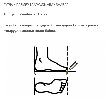
ГУТЛЫН РАЗМЕР ТААРУУЛЖ АВАХ ЗААВАР
Find your Zamberlan® size
Та өөрийн размерыг тодорхойлсны дараа 1 юм уу 2 размер
томруулж авахыг зөвлөж байна.