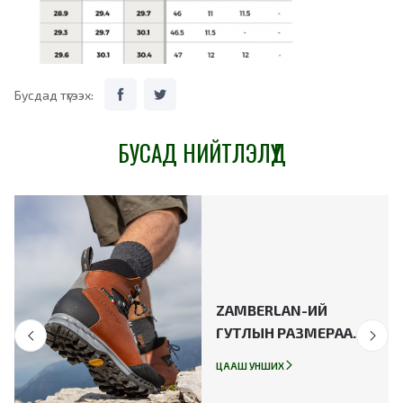
Бусдад түгээх:
БУСАД НИЙТЛЭЛҮҮД
ZAMBERLAN-ИЙ
ГУТЛЫН РАЗМЕРАА
ТААРУУЛЖ АВАХ
ЦААШ УНШИХ
ЗААВАР