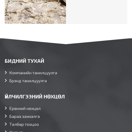
БИДНИЙ ТУХАЙ
Компанийн танилцуулга
Брэнд танилцуулга
ҮЙЛЧИЛГЭЭНИЙ НӨХЦӨЛ
Ерөнхий нөхцөл
Бараа захиалга
Төлбөр тооцоо