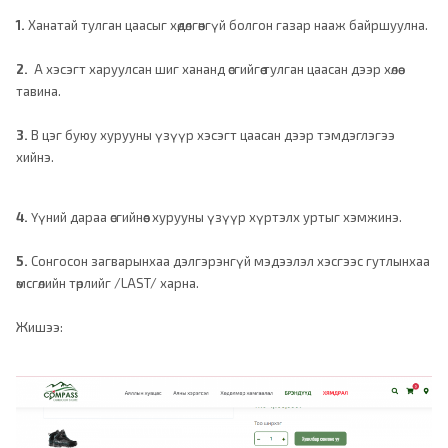
1.
Ханатай тулган цаасыг хөдөлгөөнгүй болгон газар нааж байршуулна.
2.
А хэсэгт харуулсан шиг хананд өсгийгөө тулган цаасан дээр хөлөө
тавина.
3.
В цэг буюу хурууны үзүүр хэсэгт цаасан дээр тэмдэглэгээ
хийнэ.
4.
Үүний дараа өсгийнөөс хурууны үзүүр хүртэлх уртыг хэмжинэ.
5.
Сонгосон загварынхаа дэлгэрэнгүй мэдээлэл хэсгээс гутлынхаа
өмсгөлийн төрлийг /LAST/ харна.
Жишээ: