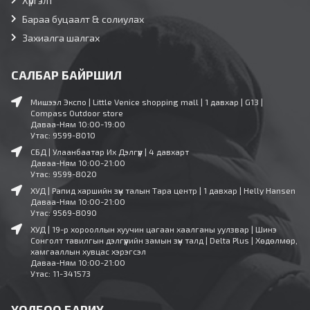
Хүргэлт
Бараа буцаалт & солиулах
Захиалга шалгах
САЛБАР БАЙРШИЛ
Мишээл Экспо | Little Venice shopping mall | 1 давхар | G13 |
Compass Outdoor store
Даваа-Ням 10:00-19:00
Утас: 9599-8010
СБД | Улаанбаатар Их Дэлгүүр | 4 давхарт
Даваа-Ням 10:00-21:00
Утас: 9599-8020
ХУД | Рапид харшийн зүүн талын Тара центр | 1 давхар | Helly Hansen
Даваа-Ням 10:00-21:00
Утас: 9569-8090
ХУД | 19-р хорооллын хуучин цагаан хаалганы уулзвар | Шинэ
Сонголт тавилгын дэлгүүрийн замын зүүн талд | Delta Plus | Хөдөлмөр,
хамгааллын хувцас хэрэгсэл
Даваа-Ням 10:00-21:00
Утас: 11-341573
ХОЛБОО БАРИХ