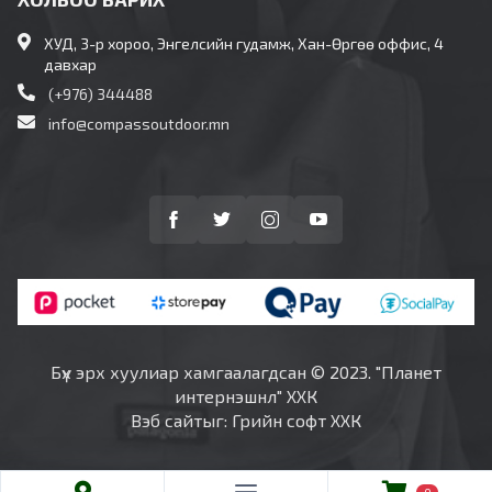
ХУД, 3-р хороо, Энгелсийн гудамж, Хан-Өргөө оффис, 4
давхар
(+976) 344488
info@compassoutdoor.mn
Бүх эрх хуулиар хамгаалагдсан © 2023. "Планет
интернэшнл" ХХК
Вэб сайт
ыг:
Грийн софт ХХК