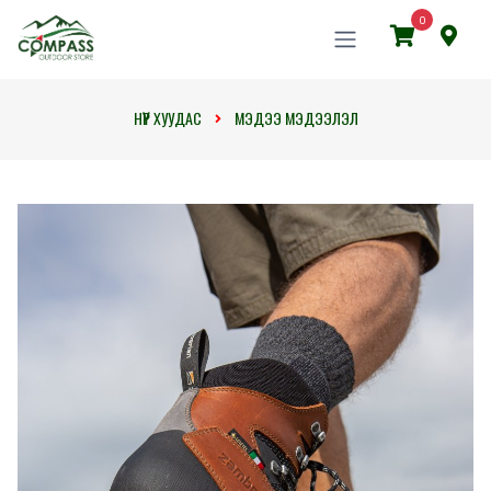
0
НҮҮР ХУУДАС
МЭДЭЭ МЭДЭЭЛЭЛ