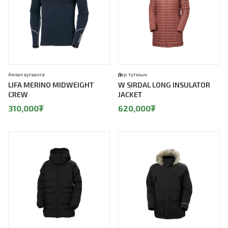
Аялал зугаалга
Өдөр тутмын
LIFA MERINO MIDWEIGHT
W SIRDAL LONG INSULATOR
CREW
JACKET
310,000
₮
620,000
₮