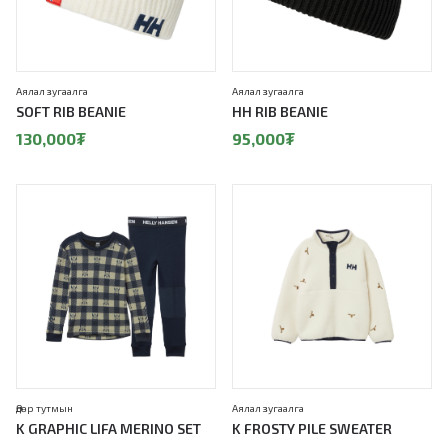
Аялал зугаалга
Аялал зугаалга
SOFT RIB BEANIE
HH RIB BEANIE
130,000
₮
95,000
₮
Өдөр тутмын
Аялал зугаалга
K GRAPHIC LIFA MERINO SET
K FROSTY PILE SWEATER