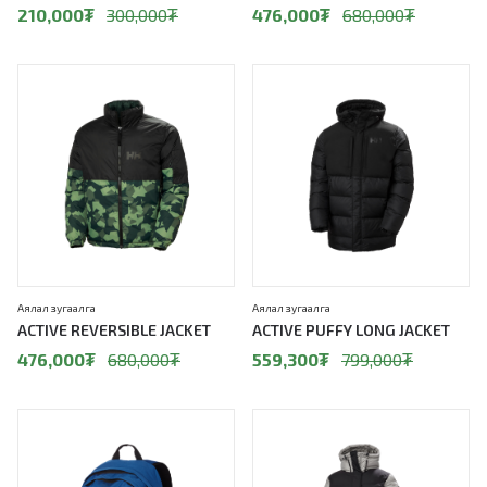
210,000
₮
300,000
₮
476,000
₮
680,000
₮
30%
30%
Аялал зугаалга
Аялал зугаалга
ACTIVE REVERSIBLE JACKET
ACTIVE PUFFY LONG JACKET
476,000
₮
680,000
₮
559,300
₮
799,000
₮
30%
30%