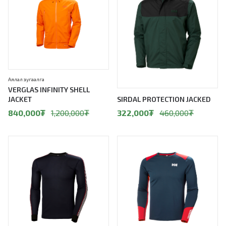
Аялал зугаалга
VERGLAS INFINITY SHELL
JACKET
SIRDAL PROTECTION JACKED
840,000
₮
1,200,000
₮
322,000
₮
460,000
₮
30%
30%