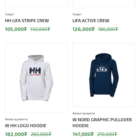
Спорт
Спорт
HH LIFA STRIPE CREW
LIFA ACTIVE CREW
105,000
₮
150,000
₮
126,000
₮
180,000
₮
30%
30%
Аялал зугаалга
W NORD GRAPHIC PULLOVER
Аялал зугаалга
W HH LOGO HOODIE
HOODIE
182,000
₮
260,000
₮
147,000
₮
210,000
₮