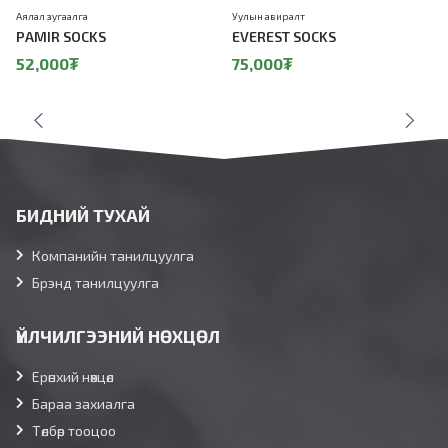
Аялал зугаалга
Уулын авиралт
PAMIR SOCKS
EVEREST SOCKS
52,000
₮
75,000
₮
БИДНИЙ ТУХАЙ
Компанийн танилцуулга
Брэнд танилцуулга
ҮЙЛЧИЛГЭЭНИЙ НӨХЦӨЛ
Ерөнхий нөхцөл
Бараа захиалга
Төлбөр тооцоо