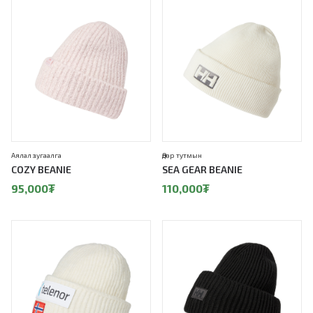
Аялал зугаалга
Өдөр тутмын
COZY BEANIE
SEA GEAR BEANIE
95,000
₮
110,000
₮