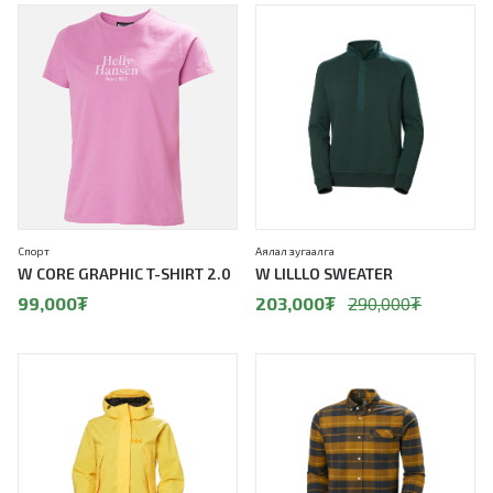
30%
Спорт
Аялал зугаалга
W CORE GRAPHIC T-SHIRT 2.0
W LILLLO SWEATER
99,000
₮
203,000
₮
290,000
₮
30%
30%