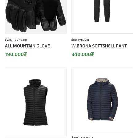
Уулын авиралт
Өдөр тутмын
ALL MOUNTAIN GLOVE
W BRONA SOFTSHELL PANT
190,000
₮
340,000
₮
Аялал зугаалга