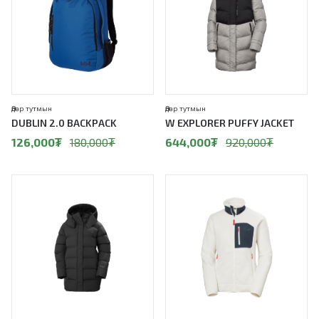
Өдөр тутмын
Өдөр тутмын
DUBLIN 2.0 BACKPACK
W EXPLORER PUFFY JACKET
126,000
₮
180,000
₮
644,000
₮
920,000
₮
30%
30%