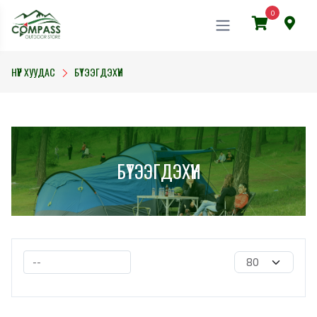
0
НҮҮР ХУУДАС
БҮТЭЭГДЭХҮҮН
БҮТЭЭГДЭХҮҮН