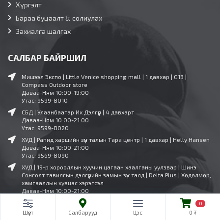
Хүргэлт
Бараа буцаалт & солиулах
Захиалга шалгах
САЛБАР БАЙРШИЛ
Мишээл Экспо | Little Venice shopping mall | 1 давхар | G13 |
Compass Outdoor store
Даваа-Ням 10:00-19:00
Утас: 9599-8010
СБД | Улаанбаатар Их Дэлгүүр | 4 давхарт
Даваа-Ням 10:00-21:00
Утас: 9599-8020
ХУД | Рапид харшийн зүүн талын Тара центр | 1 давхар | Helly Hansen
Даваа-Ням 10:00-21:00
Утас: 9569-8090
ХУД | 19-р хорооллын хуучин цагаан хаалганы уулзвар | Шинэ
Сонголт тавилгын дэлгүүрийн замын зүүн талд | Delta Plus | Хөдөлмөр,
хамгааллын хувцас хэрэгсэл
Даваа-Ням 10:00-21:00
Утас: 11-341573
0
0
Шүүлт
Ангилал
Салбарууд
Цэс
Цэс
0
0 ₮