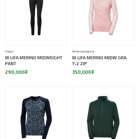
Спорт
Аялал зугаалга
W LIFA MERINO MIDWEIGHT
W LIFA MERINO MIDW GRA
PANT
1\2 ZIP
290,000
₮
350,000
₮