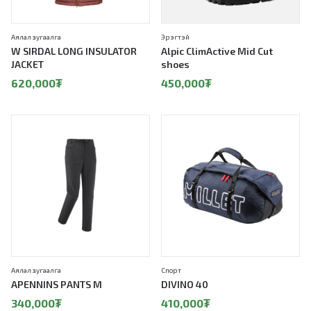
Аялал зугаалга
Эрэгтэй
W SIRDAL LONG INSULATOR
Alpic ClimActive Mid Cut
JACKET
shoes
620,000
₮
450,000
₮
Аялал зугаалга
Спорт
APENNINS PANTS M
DIVINO 40
340,000
₮
410,000
₮