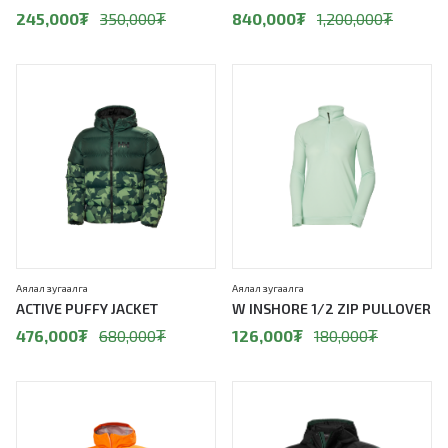
245,000
₮
350,000
₮
840,000
₮
1,200,000
₮
30%
30%
Аялал зугаалга
Аялал зугаалга
ACTIVE PUFFY JACKET
W INSHORE 1/2 ZIP PULLOVER
476,000
₮
680,000
₮
126,000
₮
180,000
₮
30%
30%