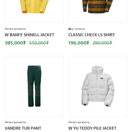
Аялал зугаалга
Өдөр тутмын
W BANFE SHINELL JACKET
CLASSIC CHECK LS SHIRT
385,000
₮
550,000
₮
196,000
₮
280,000
₮
30%
30%
Аялал зугаалга
Аялал зугаалга
VANDRE TUR PANT
W YU TEDDY PILE JACKET