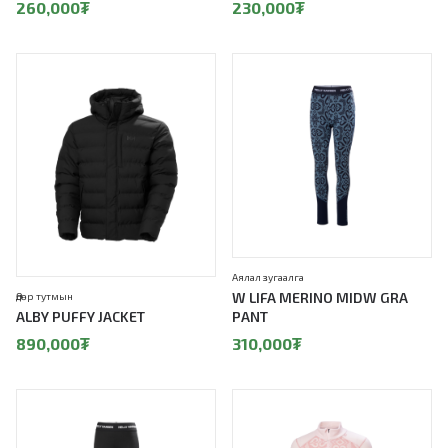
260,000
₮
230,000
₮
Аялал зугаалга
W LIFA MERINO MIDW GRA
Өдөр тутмын
ALBY PUFFY JACKET
PANT
890,000
₮
310,000
₮