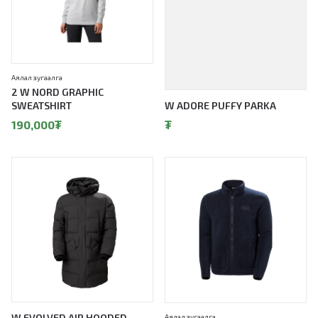
Аялал зугаалга
2 W NORD GRAPHIC
SWEATSHIRT
W ADORE PUFFY PARKA
190,000
₮
₮
W EVOLVED AIR HOODED
Аялал зугаалга