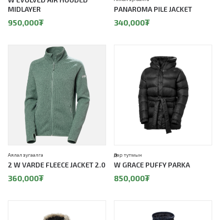
MIDLAYER
PANAROMA PILE JACKET
950,000
₮
340,000
₮
Аялал зугаалга
Өдөр тутмын
2 W VARDE FLEECE JACKET 2.0
W GRACE PUFFY PARKA
360,000
₮
850,000
₮