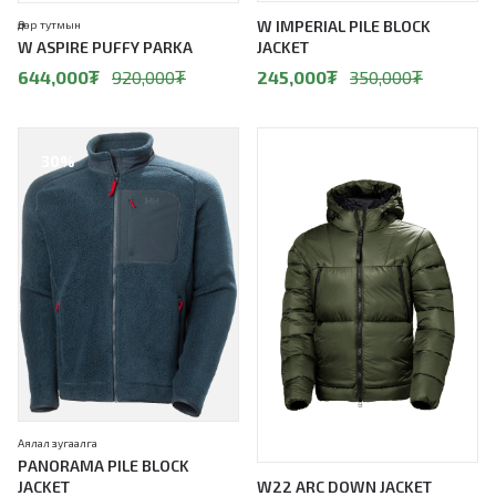
W IMPERIAL PILE BLOCK
Өдөр тутмын
W ASPIRE PUFFY PARKA
JACKET
644,000
₮
920,000
₮
245,000
₮
350,000
₮
30%
30%
Аялал зугаалга
PANORAMA PILE BLOCK
JACKET
W22 ARC DOWN JACKET