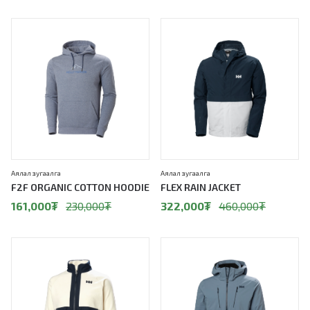
30%
30%
Аялал зугаалга
Аялал зугаалга
F2F ORGANIC COTTON HOODIE
FLEX RAIN JACKET
161,000
₮
230,000
₮
322,000
₮
460,000
₮