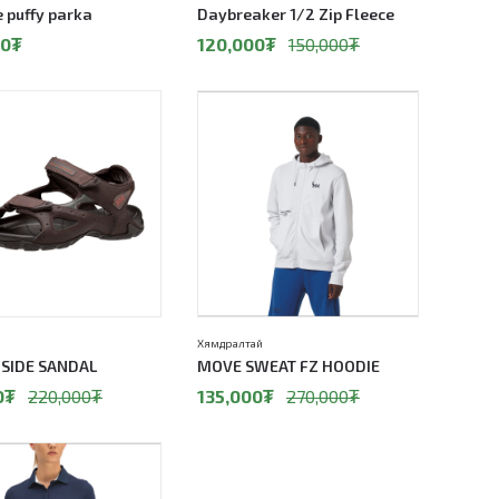
 puffy parka
Daybreaker 1/2 Zip Fleece
00
₮
120,000
₮
150,000
₮
50%
Хямдралтай
SIDE SANDAL
MOVE SWEAT FZ HOODIE
0
₮
220,000
₮
135,000
₮
270,000
₮