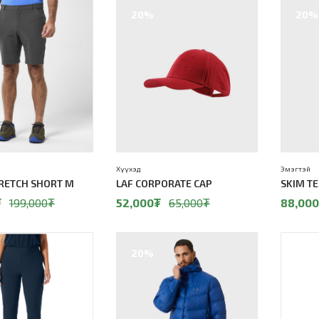
20%
20%
Хүүхэд
Эмэгтэй
TRETCH SHORT M
LAF CORPORATE CAP
SKIM T
₮
199,000
₮
52,000
₮
65,000
₮
88,000
20%