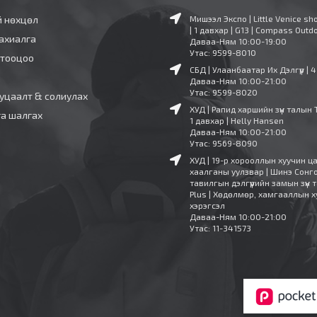
й нөхцөл
Мишээл Экспо | Little Venice sh
| 1 давхар | G13 | Compass Outd
ахиалга
Даваа-Ням 10:00-19:00
Утас: 9599-8010
 тооцоо
СБД | Улаанбаатар Их Дэлгүүр | 
Даваа-Ням 10:00-21:00
Утас: 9599-8020
уцаалт & солиулах
ХУД | Рапид харшийн зүүн талын 
га шалгах
1 давхар | Helly Hansen
Даваа-Ням 10:00-21:00
Утас: 9569-8090
ХУД | 19-р хорооллын хуучин ц
хаалганы уулзвар | Шинэ Сонг
тавилгын дэлгүүрийн замын зүүн т
Plus | Хөдөлмөр, хамгааллын х
хэрэгсэл
Даваа-Ням 10:00-21:00
Утас: 11-341573