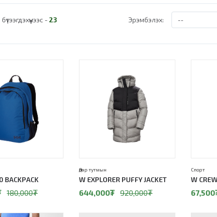
3
бүтээгдэхүүнээс -
23
Эрэмбэлэх:
30%
50%
Өдөр тутмын
Спорт
.0 BACKPACK
W EXPLORER PUFFY JACKET
W CREW
₮
180,000
₮
644,000
₮
920,000
₮
67,500