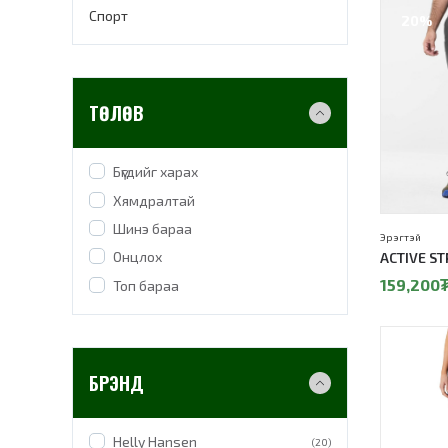
Спорт
20%
ТӨЛӨВ
Бүгдийг харах
Хямдралтай
Шинэ бараа
Эрэгтэй
Онцлох
ACTIVE S
159,200
Топ бараа
БРЭНД
Helly Hansen
(20)