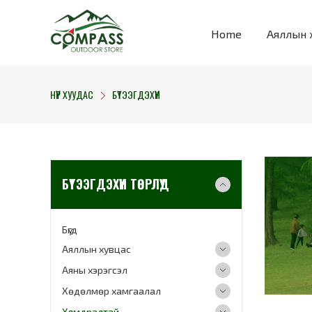
Home
Аяллын 
НҮҮР ХУУДАС
БҮТЭЭГДЭХҮҮН
БҮТЭЭГДЭХҮҮН ТӨРЛҮҮД
Бүгд
Аяллын хувцас
Аяны хэрэгсэл
Хөдөлмөр хамгаалал
Хямдралтай