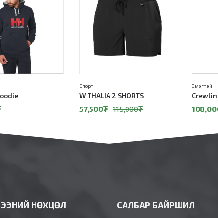
Спорт
Эмэгтэй
oodie
W THALIA 2 SHORTS
Crewlin
₮
57,500
₮
115,000
₮
108,00
ГЭЭНИЙ НӨХЦӨЛ
САЛБАР БАЙРШИЛ