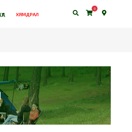
0
ҮҮД
ХЯМДРАЛ
Н