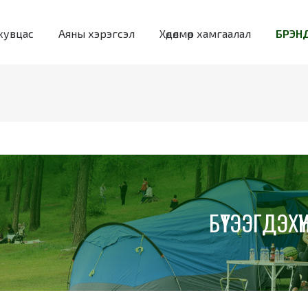
хувцас
Аяны хэрэгсэл
Хөдөлмөр хамгаалал
БРЭНД
БҮТЭЭГДЭХҮҮ