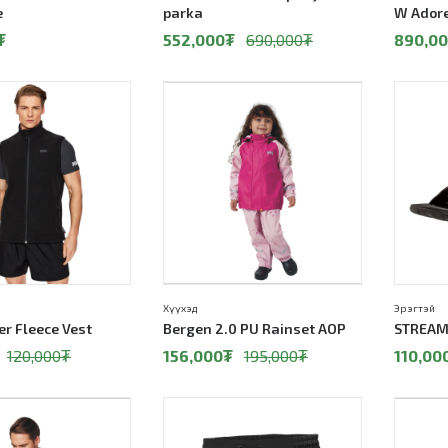
e
parka
W Adore
₮
552,000
₮
690,000
₮
890,0
20%
50%
Хүүхэд
Эрэгтэй
r Fleece Vest
Bergen 2.0 PU Rainset AOP
STREAM
120,000
₮
156,000
₮
195,000
₮
110,00
50%
20%