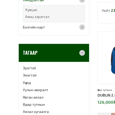
Хувцас
Нийт
2
Аяны хэрэгсэл
Бэлгийн карт
30%
ТАГААР
Эрэгтэй
Эмэгтэй
Хүүхэд
Уулын авиралт
Өдөр тутмын
DUBLIN 2
Явган аялал
126,000
Өдөр тутмын
Аялал зугаалга