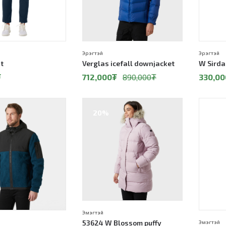
Эрэгтэй
Эрэгтэй
t
Verglas icefall downjacket
W Sirda
₮
712,000
₮
890,000
₮
330,00
20%
Эмэгтэй
53624 W Blossom puffy
Эмэгтэй