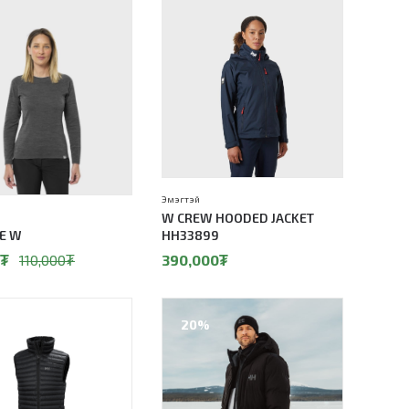
Эмэгтэй
W CREW HOODED JACKET
EE W
HH33899
₮
110,000
₮
390,000
₮
20%