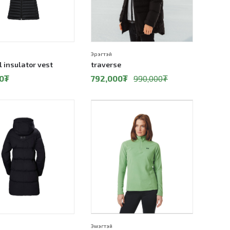
Эрэгтэй
l insulator vest
traverse
0
₮
792,000
₮
990,000
₮
20%
Эмэгтэй