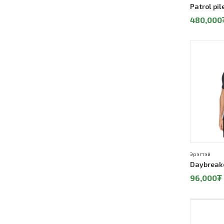
Patrol pil
480,000
20%
Эрэгтэй
Daybreake
96,000
₮
20%