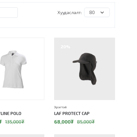
Хуудаслалт:
20%
Эрэгтэй
LINE POLO
LAF PROTECT CAP
₮
135,000
₮
68,000
₮
85,000
₮