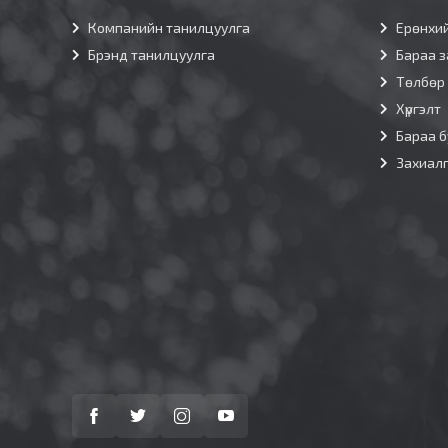
Компанийн танилцуулга
Ерөнхи
Брэнд танилцуулга
Бараа з
Төлбөр
Хүргэлт
Бараа б
Захиал