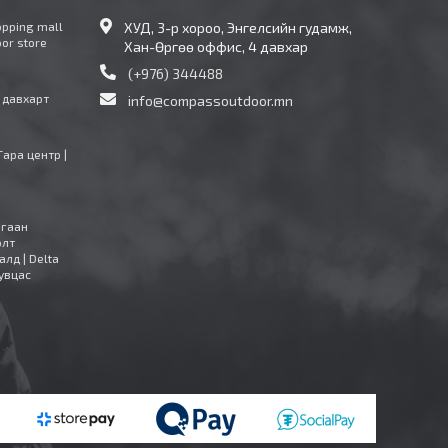
opping mall
ХУД, 3-р хороо, Энгелсийн гудамж,
oor store
Хан-Өргөө оффис, 4 давхар
(+976) 344488
4 давхарт
info@compassoutdoor.mn
Тара центр |
агаан
олт
алд | Delta
увцас