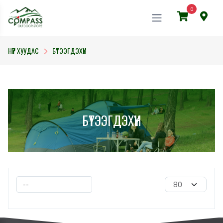
0
НҮҮР ХУУДАС
БҮТЭЭГДЭХҮҮН
БҮТЭЭГДЭХҮҮН