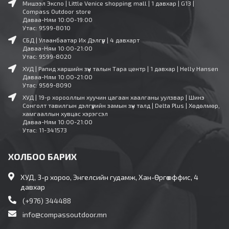
Мишээл Экспо | Little Venice shopping mall | 1 давхар | G13 |
Compass Outdoor store
Даваа-Ням 10:00-19:00
Утас: 9599-8010
СБД | Улаанбаатар Их Дэлгүүр | 4 давхарт
Даваа-Ням 10:00-21:00
Утас: 9599-8020
ХУД | Рапид харшийн зүүн талын Тара центр | 1 давхар | Helly Hansen
Даваа-Ням 10:00-21:00
Утас: 9569-8090
ХУД | 19-р хорооллын хуучин цагаан хаалганы уулзвар | Шинэ
Сонголт тавилгын дэлгүүрийн замын зүүн талд | Delta Plus | Хөдөлмөр,
хамгааллын хувцас хэрэгсэл
Даваа-Ням 10:00-21:00
Утас: 11-341573
ХОЛБОО БАРИХ
ХУД, 3-р хороо, Энгелсийн гудамж, Хан-Өргөө оффис, 4
давхар
(+976) 344488
info@compassoutdoor.mn