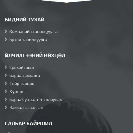
БИДНИЙ ТУХАЙ
Компанийн танилцуулга
Брэнд танилцуулга
ҮЙЛЧИЛГЭЭНИЙ НӨХЦӨЛ
Ерөнхий нөхцөл
Бараа захиалга
Төлбөр тооцоо
Хүргэлт
Бараа буцаалт & солиулах
Захиалга шалгах
САЛБАР БАЙРШИЛ