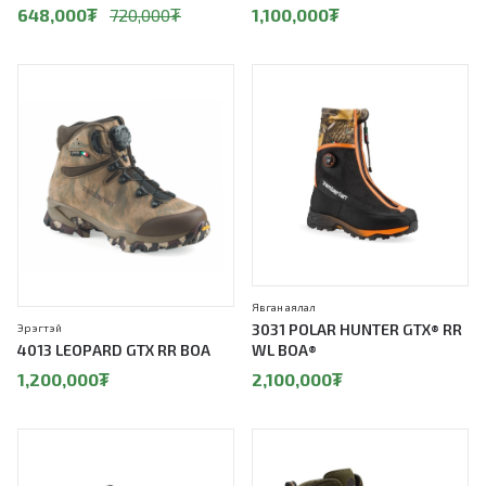
648,000
₮
720,000
₮
1,100,000
₮
Явган аялал
3031 POLAR HUNTER GTX® RR
Эрэгтэй
4013 LEOPARD GTX RR BOA
WL BOA®
1,200,000
₮
2,100,000
₮
10%