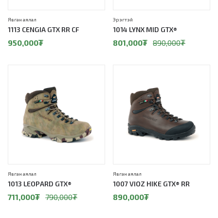
Явган аялал
Эрэгтэй
1113 CENGIA GTX RR CF
1014 LYNX MID GTX®
950,000
₮
801,000
₮
890,000
₮
10%
Явган аялал
Явган аялал
1013 LEOPARD GTX®
1007 VIOZ HIKE GTX® RR
711,000
₮
790,000
₮
890,000
₮