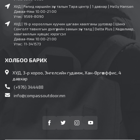
ХУД | Рапид харшийн зүүн талын Тара центр | 1 давхар | Helly Hansen
Даваа-Ням 10:00-21:00
Утас: 9569-8090
ХУД | 19-р хорооллын хуучин цагаан хаалганы уулзвар | Шинэ
Сонголт тавилгын дэлгүүрийн замын зүүн талд | Delta Plus | Хөдөлмөр,
хамгааллын хувцас хэрэгсэл
Даваа-Ням 10:00-21:00
Утас: 11-341573
ХОЛБОО БАРИХ
ХУД, 3-р хороо, Энгелсийн гудамж, Хан-Өргөө оффис, 4
давхар
(+976) 344488
info@compassoutdoor.mn