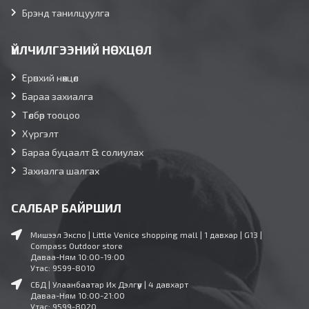
Брэнд танилцуулга
ҮЙЛЧИЛГЭЭНИЙ НӨХЦӨЛ
Ерөнхий нөхцөл
Бараа захиалга
Төлбөр тооцоо
Хүргэлт
Бараа буцаалт & солиулах
Захиалга шалгах
САЛБАР БАЙРШИЛ
Мишээл Экспо | Little Venice shopping mall | 1 давхар | G13 |
Compass Outdoor store
Даваа-Ням 10:00-19:00
Утас: 9599-8010
СБД | Улаанбаатар Их Дэлгүүр | 4 давхарт
Даваа-Ням 10:00-21:00
Утас: 9599-8020