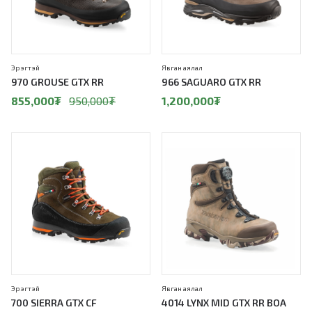
Эрэгтэй
Явган аялал
970 GROUSE GTX RR
966 SAGUARO GTX RR
855,000
₮
950,000
₮
1,200,000
₮
10%
Эрэгтэй
Явган аялал
700 SIERRA GTX CF
4014 LYNX MID GTX RR BOA