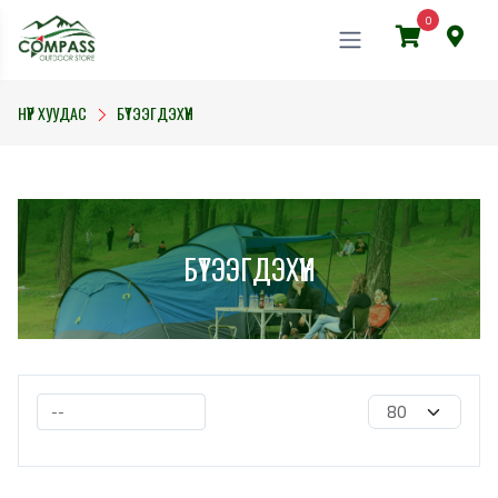
0
НҮҮР ХУУДАС
БҮТЭЭГДЭХҮҮН
БҮТЭЭГДЭХҮҮН