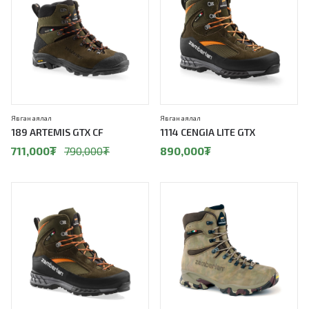
Явган аялал
Явган аялал
189 ARTEMIS GTX CF
1114 CENGIA LITE GTX
711,000
₮
790,000
₮
890,000
₮
10%