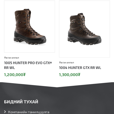
Явган аялал
1005 HUNTER PRO EVO GTX®
Явган аялал
RR WL
1004 HUNTER GTX RR WL
1,200,000
₮
1,300,000
₮
БИДНИЙ ТУХАЙ
Компанийн танилцуулга